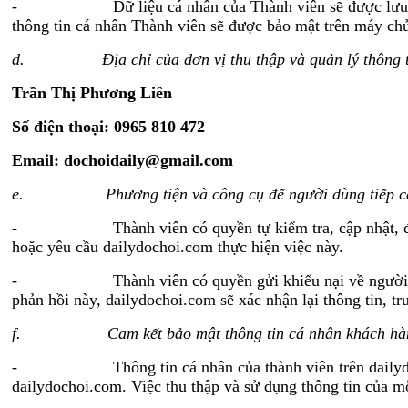
- Dữ liệu cá nhân của Thành viên sẽ được lưu trữ cho
thông tin cá nhân Thành viên sẽ được bảo mật trên máy ch
d.
Địa chỉ của đơn vị thu thập và quản lý thông 
Trần Thị Phương Liên
Số điện thoại: 0965 810 472
Email:
dochoidaily@gmail.com
e.
Phương tiện và công cụ để người dùng tiếp c
- Thành viên có quyền tự kiểm tra, cập nhật, điều chỉ
hoặc yêu cầu dailydochoi.com thực hiện việc này.
- Thành viên có quyền gửi khiếu nại về người bán đế
phản hồi này, dailydochoi.com sẽ xác nhận lại thông tin, 
f.
Cam kết bảo mật thông tin cá nhân khách h
- Thông tin cá nhân của thành viên trên dailydochoi.
dailydochoi.com. Việc thu thập và sử dụng thông tin của m