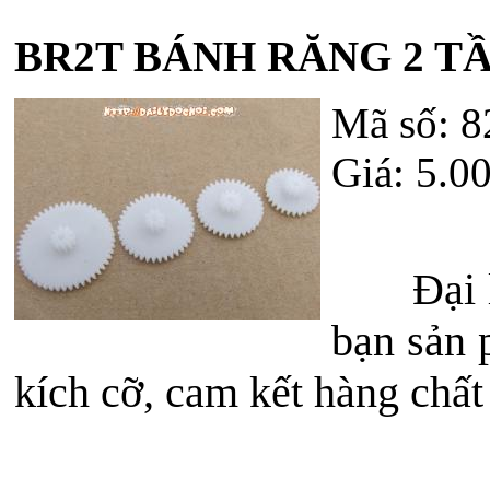
BR2T BÁNH RĂNG 2 T
Mã số: 
Giá: 5.
Đại lý đ
bạn sản 
kích cỡ, cam kết hàng chất