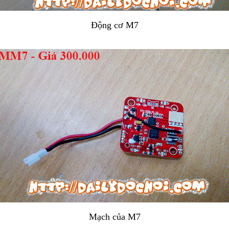
Động cơ M7
Mạch của M7