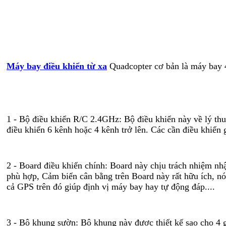
Máy bay điều khiển từ xa
Quadcopter cơ bản là máy bay 4
1 - Bộ điều khiển R/C 2.4GHz: Bộ điều khiển này về lý thu
điều khiển 6 kênh hoặc 4 kênh trở lên. Các cần điều khiển 
2 - Board điều khiển chính: Board này chịu trách nhiệm nh
phù hợp, Cảm biển cân bằng trên Board này rất hữu ích, nó 
cả GPS trên đó giúp định vị máy bay hay tự động đáp....
3 - Bộ khung sườn: Bộ khung này được thiết kế sao cho 4 g