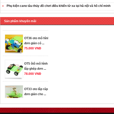
Phụ kiện cano tàu thủy đồ chơi điều khiển từ xa tại hà nội và hồ chí minh
OT35 robot lắp
ráp nhấc chân di
...
Sản phẩm khuyến mãi
259.000 VNĐ
OT36 oto mô hình
đơn giản có ...
75.000 VNĐ
OT5 ôtô mô hình
lắp ghép đơn ...
78.000 VNĐ
OT33 oto lắp ráp
đơn giản cho ...
352.000 VNĐ