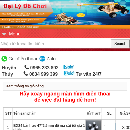
Menu
Gọi điện thoại,
Zalo
Huyền
0965 233 892
Thủy
0834 999 399
Tư vấn 24/7
Xem thông tin giỏ hàng
Hãy xoay ngang màn hình điện thoại
để việc đặt hàng dễ hơn!
STT
Tên sản phẩm
Hình ảnh
SL
Giá/S
BX24 bánh xe 47*2.5mm độ ma sát tốt giá 1
8,0
1
chiêc