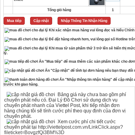
Tổng giỏ hàng
1
Mua tiếp
Cập nhật
Nhập Thông Tin Nhận Hàng
Khi xác nhận mua hàng vui lòng đọc và hiểu
Chính
Để đặt hàng nhanh hơn, vui lòng gọi số Hotline trê
Khi mua từ sản phẩm thứ 3 trở lên sẽ hiển thị mức
lý.
Ấn "Mua tiếp" để mua thêm các sản phẩm khác cho đơn
Ấn "Cập nhật" để tính lại đơn hàng nếu bạn thay đổi
Ấn "Nhập thông tin nhận hàng" để cập nhật đị
trước khi giao hàng.
Bảng giá này chưa bao gồm phí
chuyển phát nếu có. Đại Lý Đồ Chơi sử dụng dịch vụ
chuyển phát nhanh của Viettel Post, khi tiếp nhận đơn
hàng chúng tôi sẽ tính cước phí theo quy định của đơn vị
chuyển phát.
Xem cước phí chi tiết cước
chuyển phát tại
http://viettelpost.com.vn/LinkClick.aspx?
fileticket=BovgzfQi3BM%3D