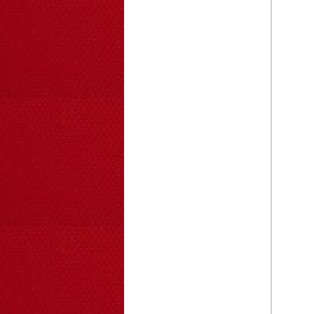
OT33 oto lắp ráp
đơn giản cho ...
352.000 VNĐ