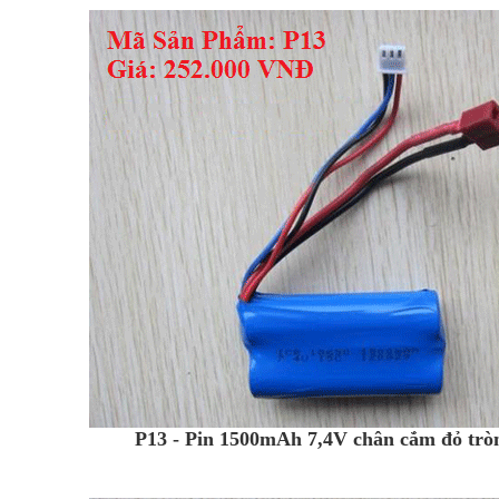
P13 - Pin 1500mAh 7,4V chân cắm đỏ trò