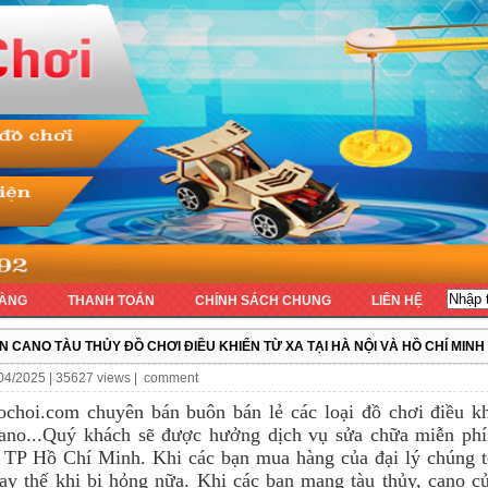
ÀNG
THANH TOÁN
CHÍNH SÁCH CHUNG
LIÊN HỆ
N CANO TÀU THỦY ĐỒ CHƠI ĐIỀU KHIỂN TỪ XA TẠI HÀ NỘI VÀ HỒ CHÍ MINH
04/2025 | 35627 views |
comment
ochoi.com chuyên bán buôn bán lẻ các loại đồ chơi điều kh
cano...Quý khách sẽ được hưởng dịch vụ sửa chữa miễn phí
 TP Hồ Chí Minh. Khi các bạn mua hàng của đại lý chúng tô
hay thế khi bị hỏng nữa. Khi các bạn mang tàu thủy, cano c