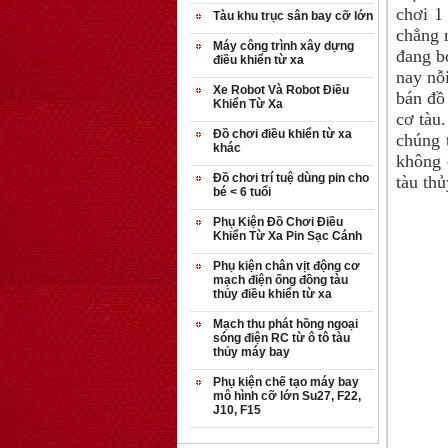
chơi 1
Tàu khu trục sân bay cỡ lớn
chẳng m
Máy công trình xây dựng
đang b
điều khiển từ xa
nay nỗi
Xe Robot Và Robot Điều
bán đồ 
Khiển Từ Xa
cơ tàu.
Đồ chơi điều khiển từ xa
chúng 
khác
không 
Đồ chơi trí tuệ dùng pin cho
tàu thủ
bé < 6 tuổi
Phụ Kiện Đồ Chơi Điều
Khiển Từ Xa Pin Sạc Cánh
Phụ kiện chân vịt động cơ
mạch điện ống đồng tàu
thủy điều khiển từ xa
Mạch thu phát hồng ngoại
sóng điện RC từ ô tô tàu
thủy máy bay
Phụ kiện chế tạo máy bay
mô hình cỡ lớn Su27, F22,
J10, F15