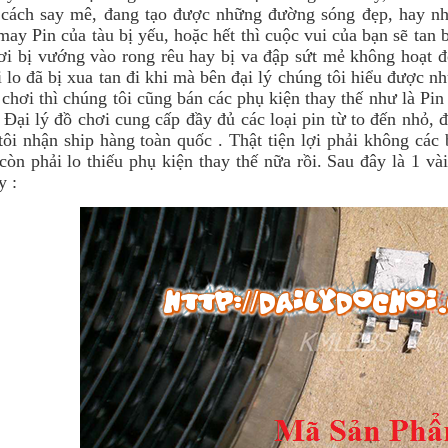
 cách say mê, đang tạo được những đường sóng đẹp, hay nh
ay Pin của tàu bị yếu, hoặc hết thì cuộc vui của bạn sẽ tan 
ơi bị vướng vào rong rêu hay bị va đập sứt mẻ không hoạt đ
 lo đã bị xua tan đi khi mà bên đại lý chúng tôi hiểu được n
chơi thì chúng tôi cũng bán các phụ kiện thay thế như là Pin 
 Đại lý đồ chơi cung cấp đầy đủ các loại pin từ to đến nhỏ, 
tôi nhận ship hàng toàn quốc . Thật tiện lợi phải không các 
còn phải lo thiếu phụ kiện thay thế nữa rồi. Sau đây là 1 v
y :