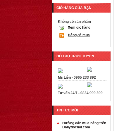
GIỎ HÀNG CỦA BẠN
Không có sản phẩm
Xem giỏ hàng
Hàng đã mua
HỖ TRỢ TRỰC TUYẾN
Ms Liên -
0965 233 892
Tư vấn 24/7 -
0834 999 399
TIN TỨC MỚI
Hướng dẫn mua hàng trên
Dailydochoi.com