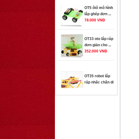
78.000 VNĐ
OT33 oto lắp ráp
đơn giản cho ...
352.000 VNĐ
OT35 robot lắp
ráp nhấc chân di
...
259.000 VNĐ
OT36 oto mô hình
đơn giản có ...
75.000 VNĐ
OT5 ôtô mô hình
lắp ghép đơn ...
78.000 VNĐ