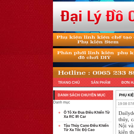
TRANG CHỦ
SẢN PHẨM
ĐƠN H
DANH SÁCH CHUYÊN MỤC
PHỤ KIỆ
Danh mục
19:08 07/
Dailyd
Ô Tô Xe Đua Điều Khiển Từ
Xa RC IR Car
thủy, 
Nội và
Tàu Thủy Cano Điều Khiển
Từ Xa Tốc Độ Cao
kiện t