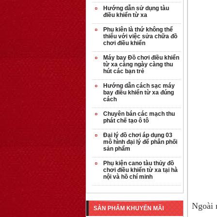
Hướng dẫn sử dụng tàu
điều khiển từ xa
Phụ kiên là thứ không thể
thiếu với việc sửa chữa đồ
chơi điều khiển
Máy bay Đồ chơi điều khiển
từ xa càng ngày càng thu
hút các bạn trẻ
Hướng dẫn cách sạc máy
bay điều khiển từ xa đúng
cách
OT35 robot lắp
ráp nhấc chân di
Chuyên bán các mạch thu
phát chế tạo ô tô
...
259.000 VNĐ
Đại lý đồ chơi áp dụng 03
mô hình đại lý để phân phối
sản phẩm
OT36 oto mô hình
Phụ kiện cano tàu thủy đồ
đơn giản có ...
chơi điều khiển từ xa tại hà
75.000 VNĐ
nội và hồ chí minh
OT5 ôtô mô hình
Ngoài r
SẢN PHẨM KHUYẾN MÃI
lắp ghép đơn ...