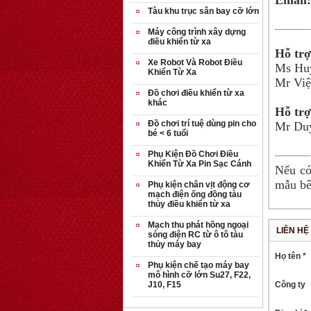
Tàu khu trục sân bay cỡ lớn
Máy công trình xây dựng
điều khiển từ xa
Hỗ trợ
Xe Robot Và Robot Điều
Ms H
Khiển Từ Xa
Mr V
Đồ chơi điều khiển từ xa
khác
Hỗ trợ
Đồ chơi trí tuệ dùng pin cho
Mr Duy
bé < 6 tuổi
Phụ Kiện Đồ Chơi Điều
Khiển Từ Xa Pin Sạc Cánh
Nếu có
mẫu bê
Phụ kiện chân vịt động cơ
mạch điện ống đồng tàu
thủy điều khiển từ xa
Mạch thu phát hồng ngoại
LIÊN HỆ
sóng điện RC từ ô tô tàu
thủy máy bay
Họ tên *
Phụ kiện chế tạo máy bay
mô hình cỡ lớn Su27, F22,
J10, F15
Công ty