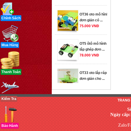
OT36 oto mô hình
đơn giản có ...
Chính Sách
75.000 VNĐ
OT5 ôtô mô hình
lắp ghép đơn ...
Mua Hàng
78.000 VNĐ
OT33 oto lắp ráp
Thanh Toán
đơn giản cho ...
352.000 VNĐ
Kiểm Tra
TRANG
OT35 robot lắp
ráp nhấc chân di
S
...
Ngày cấp:
259.000 VNĐ
Zalo/F
Bảo Hành