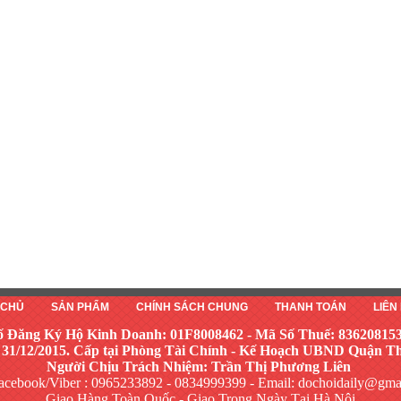
 CHỦ
SẢN PHẨM
CHÍNH SÁCH CHUNG
THANH TOÁN
LIÊN
ố Đăng Ký Hộ Kinh Doanh: 01F8008462 - Mã Số Thuế: 83620815
 31/12/2015. Cấp tại Phòng Tài Chính - Kế Hoạch UBND Quận 
Người Chịu Trách Nhiệm: Trần Thị Phương Liên
acebook/Viber : 0965233892 - 0834999399 - Email:
dochoidaily@gma
Giao Hàng Toàn Quốc - Giao Trong Ngày Tại Hà Nội