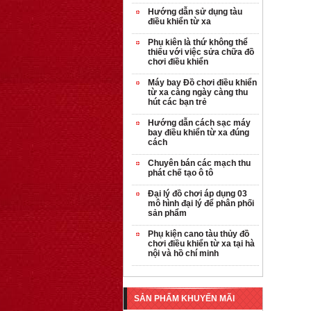
Hướng dẫn sử dụng tàu
điều khiển từ xa
Phụ kiên là thứ không thể
thiếu với việc sửa chữa đồ
chơi điều khiển
Máy bay Đồ chơi điều khiển
từ xa càng ngày càng thu
hút các bạn trẻ
Hướng dẫn cách sạc máy
bay điều khiển từ xa đúng
cách
Chuyên bán các mạch thu
phát chế tạo ô tô
Đại lý đồ chơi áp dụng 03
mô hình đại lý để phân phối
sản phẩm
Phụ kiện cano tàu thủy đồ
chơi điều khiển từ xa tại hà
nội và hồ chí minh
OT35 robot lắp
ráp nhấc chân di
...
SẢN PHẨM KHUYẾN MÃI
259.000 VNĐ