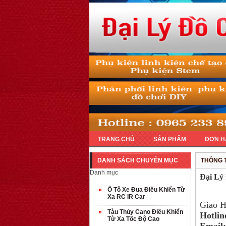
TRANG CHỦ
SẢN PHẨM
ĐƠN H
DANH SÁCH CHUYÊN MỤC
THÔNG T
Danh mục
Đại Lý
Ô Tô Xe Đua Điều Khiển Từ
Xa RC IR Car
Giao H
Tàu Thủy Cano Điều Khiển
Hotlin
Từ Xa Tốc Độ Cao
Email