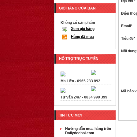
Địa chỉ *
GIỎ HÀNG CỦA BẠN
Điện thoạ
Không có sản phẩm
Email*
Xem giỏ hàng
Hàng đã mua
Tiêu đề*
Nội dung
HỖ TRỢ TRỰC TUYẾN
Ms Liên -
0965 233 892
Mã bảo v
Tư vấn 24/7 -
0834 999 399
TIN TỨC MỚI
Hướng dẫn mua hàng trên
Dailydochoi.com