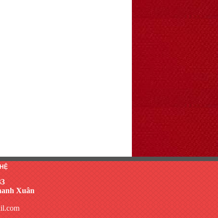
 HỆ
33
Thanh Xuân
il.com