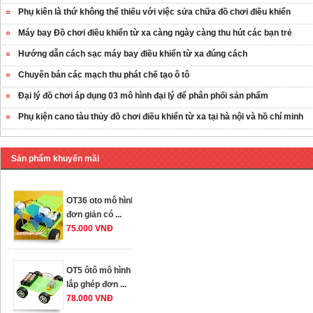
Phụ kiên là thứ không thể thiếu với việc sửa chữa đồ chơi điều khiển
Máy bay Đồ chơi điều khiển từ xa càng ngày càng thu hút các bạn trẻ
Hướng dẫn cách sạc máy bay điều khiển từ xa đúng cách
Chuyên bán các mạch thu phát chế tạo ô tô
Đại lý đồ chơi áp dụng 03 mô hình đại lý để phân phối sản phẩm
Phụ kiện cano tàu thủy đồ chơi điều khiển từ xa tại hà nội và hồ chí minh
OT35 robot lắp
ráp nhấc chân di
...
Sản phẩm khuyến mãi
259.000 VNĐ
OT36 oto mô hình
đơn giản có ...
75.000 VNĐ
OT5 ôtô mô hình
lắp ghép đơn ...
78.000 VNĐ