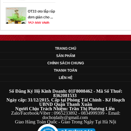
OT33 oto lắp ráp
đơn giản cho ...
352.000 VNĐ
OT35 robot lắp
TRANG CHỦ
ráp nhấc chân di
...
SẢN PHẨM
259.000 VNĐ
CHÍNH SÁCH CHUNG
THANH TOÁN
OT36 oto mô hình
LIÊN HỆ
đơn giản có ...
75.000 VNĐ
Số Đăng Ký Hộ Kinh Doanh: 01F8008462 - Mã Số Thuế:
8362081533
Ngày cấp: 31/12/2015. Cấp tại Phòng Tài Chính - Kế Hoạch
OT5 ôtô mô hình
UBND Quận Thanh Xuân
Người Chịu Trách Nhiệm: Trần Thị Phương Liên
lắp ghép đơn ...
Zalo/Facebook/Viber : 0965233892 - 0834999399 - Email:
78.000 VNĐ
dochoidaily@gmail.com
Giao Hàng Toàn Quốc - Giao Trong Ngày Tại Hà Nội