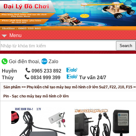
Menu
Gọi điện thoại,
Zalo
Huyền
0965 233 892
Thủy
0834 999 399
Tư vấn 24/7
Sản phẩm >> Phụ kiện chế tạo máy bay mô hình cỡ lớn Su27, F22, J10, F15 >
Pin - Sạc cho máy bay mô hình cỡ lớn