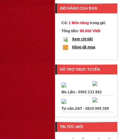
GIỎ HÀNG CỦA BẠN
Có:
1 Món hàng
trong giỏ
Tổng tiền:
90.000 VNĐ
Xem chi tiết
Hàng đã mua
HỖ TRỢ TRỰC TUYẾN
Ms Liên -
0965 233 892
Tư vấn 24/7 -
0834 999 399
TIN TỨC MỚI