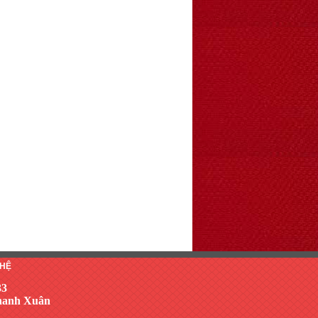
 HỆ
33
Thanh Xuân