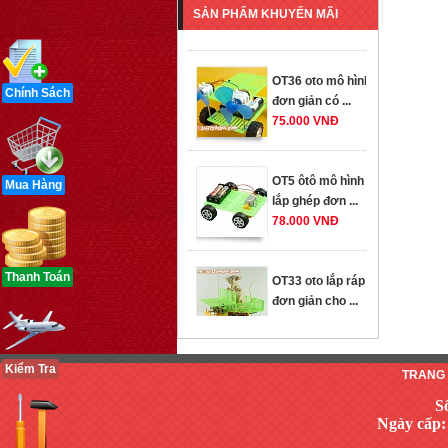
SẢN PHẨM KHUYẾN MÃI
259.000 VNĐ
OT36 oto mô hình
đơn giản có ...
Chính Sách
75.000 VNĐ
OT5 ôtô mô hình
lắp ghép đơn ...
Mua Hàng
78.000 VNĐ
OT33 oto lắp ráp
Thanh Toán
đơn giản cho ...
352.000 VNĐ
Kiểm Tra
TRANG
OT35 robot lắp
ráp nhấc chân di
S
...
Ngày cấp:
259.000 VNĐ