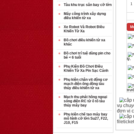
1
Tàu khu trục sân bay cỡ lớn
Máy công trình xây dựng
điều khiển từ xa
Xe Robot Và Robot Điều
Mu
Khiển Từ Xa
Đồ chơi điều khiển từ xa
khác
Đồ chơi trí tuệ dùng pin cho
bé < 6 tuổi
lý.
Phụ Kiện Đồ Chơi Điều
Khiển Từ Xa Pin Sạc Cánh
Phụ kiện chân vịt động cơ
mạch điện ống đồng tàu
thủy điều khiển từ xa
trướ
Mạch thu phát hồng ngoại
sóng điện RC từ ô tô tàu
vụ chuy
thủy máy bay
đơn vị 
Phụ kiện chế tạo máy bay
mô hình cỡ lớn Su27, F22,
filetic
J10, F15