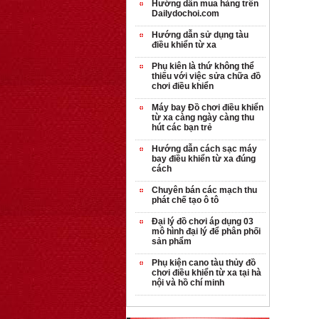
Hướng dẫn mua hàng trên
Dailydochoi.com
Hướng dẫn sử dụng tàu
điều khiển từ xa
Phụ kiên là thứ không thể
thiếu với việc sửa chữa đồ
chơi điều khiển
Máy bay Đồ chơi điều khiển
từ xa càng ngày càng thu
hút các bạn trẻ
Hướng dẫn cách sạc máy
bay điều khiển từ xa đúng
cách
Chuyên bán các mạch thu
phát chế tạo ô tô
Đại lý đồ chơi áp dụng 03
mô hình đại lý để phân phối
sản phẩm
Phụ kiện cano tàu thủy đồ
chơi điều khiển từ xa tại hà
nội và hồ chí minh
OT35 robot lắp
ráp nhấc chân di
...