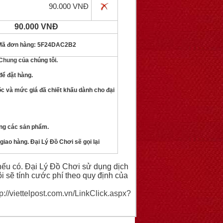
90.000 VNĐ
90.000 VNĐ
ã đơn hàng: 5F24DAC2B2
 Chung
của chúng tôi.
để đặt hàng.
ốc và mức giá đã chiết khấu dành cho đại
ợng các sản phẩm.
giao hàng. Đại Lý Đồ Chơi sẽ gọi lại
ếu có. Đại Lý Đồ Chơi sử dụng dịch
i sẽ tính cước phí theo quy định của
tp://viettelpost.com.vn/LinkClick.aspx?