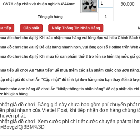
90,000
CV7H cặp chân vịt thuận nghịch 4*44mm
Tổng giỏ hàng
1
a tiếp
Cập nhật
Nhập Thông Tin Nhận Hàng
M
Khi xác nhận mua hàng vui lòng đọc và hiểu
Chính Sách
Để đặt hàng nhanh hơn, vui lòng gọi số Hotline trên Web 
Khi mua từ sản phẩm thứ 3 trở lên sẽ hiển thị mức giá g
Ấn "Mua tiếp" để mua thêm các sản phẩm khác cho đơn hàng.
Ấn "Cập nhật" để tính lại đơn hàng nếu bạn thay đổi số lư
Ấn "Nhập thông tin nhận hàng" để cập nhật địa chỉ 
c khi giao hàng.
Bảng giá này chưa bao gồm phí chuyển phát n
ển phát nhanh của Viettel Post, khi tiếp nhận đơn hàng chúng tô
chuyển phát.
Xem cước phí chi tiết cước chuyển phát tại
ht
ket=BovgzfQi3BM%3D