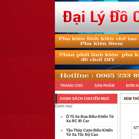
TRANG CHỦ
SẢN PHẨM
ĐƠN H
DANH SÁCH CHUYÊN MỤC
XEM THÔ
Danh mục
Ô Tô Xe Đua Điều Khiển Từ
Xa RC IR Car
ST
Tàu Thủy Cano Điều Khiển
Từ Xa Tốc Độ Cao