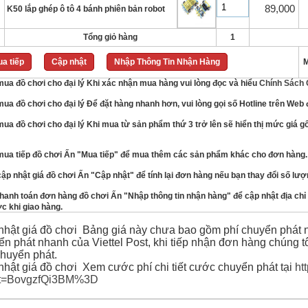
89,000
K50 lắp ghép ô tô 4 bánh phiên bản robot
Tổng giỏ hàng
1
a tiếp
Cập nhật
Nhập Thông Tin Nhận Hàng
M
Khi xác nhận mua hàng vui lòng đọc và hiểu
Chính Sách
Để đặt hàng nhanh hơn, vui lòng gọi số Hotline trên Web 
Khi mua từ sản phẩm thứ 3 trở lên sẽ hiển thị mức giá g
Ấn "Mua tiếp" để mua thêm các sản phẩm khác cho đơn hàng.
Ấn "Cập nhật" để tính lại đơn hàng nếu bạn thay đổi số lư
Ấn "Nhập thông tin nhận hàng" để cập nhật địa chỉ 
c khi giao hàng.
Bảng giá này chưa bao gồm phí chuyển phát n
ển phát nhanh của Viettel Post, khi tiếp nhận đơn hàng chúng tô
chuyển phát.
Xem cước phí chi tiết cước chuyển phát tại
ht
ket=BovgzfQi3BM%3D