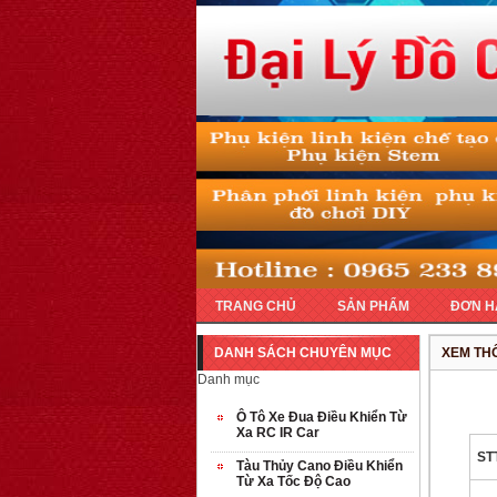
TRANG CHỦ
SẢN PHẨM
ĐƠN H
DANH SÁCH CHUYÊN MỤC
XEM THÔ
Danh mục
Ô Tô Xe Đua Điều Khiển Từ
Xa RC IR Car
ST
Tàu Thủy Cano Điều Khiển
Từ Xa Tốc Độ Cao