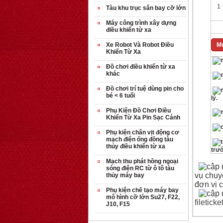
1
Tàu khu trục sân bay cỡ lớn
Máy công trình xây dựng
điều khiển từ xa
Xe Robot Và Robot Điều
Mu
Khiển Từ Xa
Đồ chơi điều khiển từ xa
khác
Đồ chơi trí tuệ dùng pin cho
bé < 6 tuổi
lý.
Phụ Kiện Đồ Chơi Điều
Khiển Từ Xa Pin Sạc Cánh
Phụ kiện chân vịt động cơ
mạch điện ống đồng tàu
thủy điều khiển từ xa
trướ
Mạch thu phát hồng ngoại
sóng điện RC từ ô tô tàu
vụ chuy
thủy máy bay
đơn vị 
Phụ kiện chế tạo máy bay
mô hình cỡ lớn Su27, F22,
filetic
J10, F15