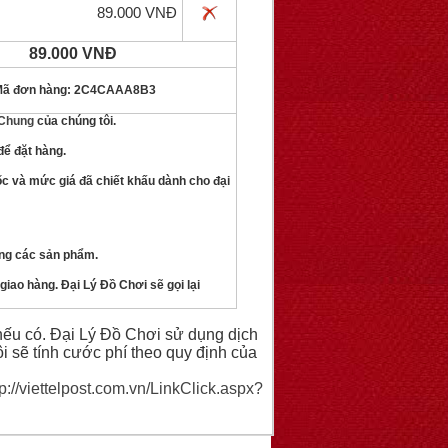
89.000 VNĐ
89.000 VNĐ
ã đơn hàng: 2C4CAAA8B3
 Chung
của chúng tôi.
để đặt hàng.
ốc và mức giá đã chiết khấu dành cho đại
ợng các sản phẩm.
giao hàng. Đại Lý Đồ Chơi sẽ gọi lại
ếu có. Đại Lý Đồ Chơi sử dụng dịch
i sẽ tính cước phí theo quy định của
tp://viettelpost.com.vn/LinkClick.aspx?