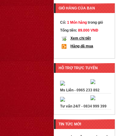
GIỎ HÀNG CỦA BẠN
Có:
1 Món hàng
trong giỏ
Tổng tiền:
89.000 VNĐ
Xem chi tiết
Hàng đã mua
HỖ TRỢ TRỰC TUYẾN
Ms Liên -
0965 233 892
Tư vấn 24/7 -
0834 999 399
TIN TỨC MỚI