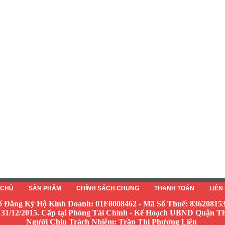
 CHỦ
SẢN PHẨM
CHÍNH SÁCH CHUNG
THANH TOÁN
LIÊN
ố Đăng Ký Hộ Kinh Doanh: 01F8008462 - Mã Số Thuế: 83620815
 31/12/2015. Cấp tại Phòng Tài Chính - Kế Hoạch UBND Quận 
Người Chịu Trách Nhiệm: Trần Thị Phương Liên