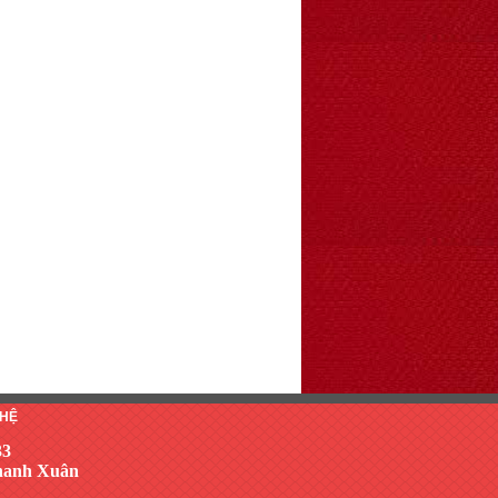
 HỆ
33
Thanh Xuân