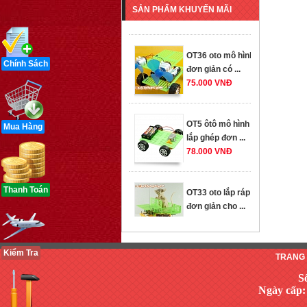
SẢN PHẨM KHUYẾN MÃI
259.000 VNĐ
OT36 oto mô hình
đơn giản có ...
Chính Sách
75.000 VNĐ
OT5 ôtô mô hình
lắp ghép đơn ...
Mua Hàng
78.000 VNĐ
OT33 oto lắp ráp
Thanh Toán
đơn giản cho ...
352.000 VNĐ
Kiểm Tra
TRANG
OT35 robot lắp
ráp nhấc chân di
S
...
Ngày cấp:
259.000 VNĐ