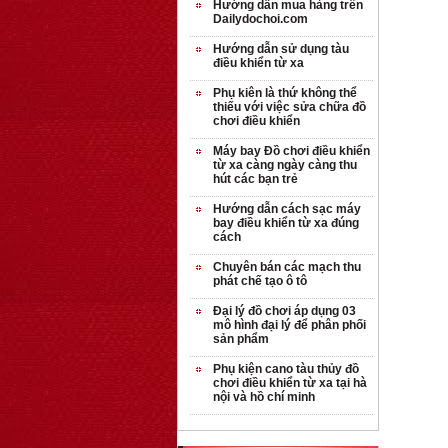
Hướng dẫn mua hàng trên
Dailydochoi.com
Hướng dẫn sử dụng tàu
điều khiển từ xa
Phụ kiên là thứ không thể
thiếu với việc sửa chữa đồ
chơi điều khiển
Máy bay Đồ chơi điều khiển
từ xa càng ngày càng thu
hút các bạn trẻ
Hướng dẫn cách sạc máy
bay điều khiển từ xa đúng
cách
Chuyên bán các mạch thu
phát chế tạo ô tô
Đại lý đồ chơi áp dụng 03
mô hình đại lý để phân phối
sản phẩm
Phụ kiện cano tàu thủy đồ
chơi điều khiển từ xa tại hà
nội và hồ chí minh
OT35 robot lắp
ráp nhấc chân di
...