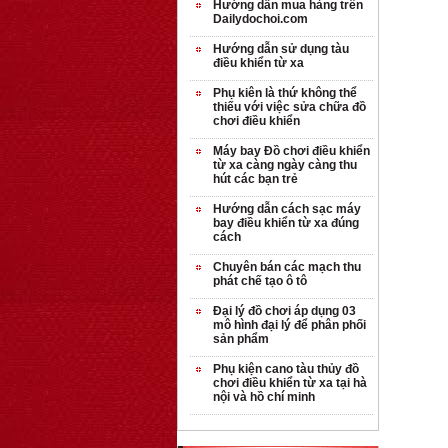
Hướng dẫn mua hàng trên
Dailydochoi.com
Hướng dẫn sử dụng tàu
điều khiển từ xa
Phụ kiên là thứ không thể
thiếu với việc sửa chữa đồ
chơi điều khiển
Máy bay Đồ chơi điều khiển
từ xa càng ngày càng thu
hút các bạn trẻ
Hướng dẫn cách sạc máy
bay điều khiển từ xa đúng
cách
Chuyên bán các mạch thu
phát chế tạo ô tô
Đại lý đồ chơi áp dụng 03
mô hình đại lý để phân phối
sản phẩm
Phụ kiện cano tàu thủy đồ
chơi điều khiển từ xa tại hà
nội và hồ chí minh
OT35 robot lắp
ráp nhấc chân di
...