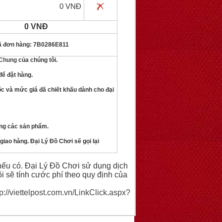
0 VNĐ
0 VNĐ
 đơn hàng: 7B0286E811
 Chung
của chúng tôi.
để đặt hàng.
ốc và mức giá đã chiết khấu dành cho đại
ợng các sản phẩm.
giao hàng. Đại Lý Đồ Chơi sẽ gọi lại
ếu có. Đại Lý Đồ Chơi sử dụng dịch
i sẽ tính cước phí theo quy định của
tp://viettelpost.com.vn/LinkClick.aspx?