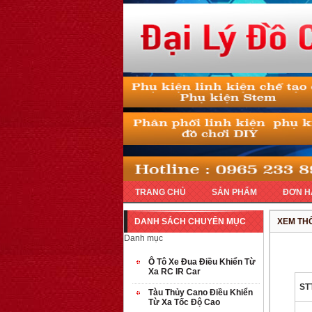
TRANG CHỦ
SẢN PHẨM
ĐƠN H
DANH SÁCH CHUYÊN MỤC
XEM THÔ
Danh mục
Ô Tô Xe Đua Điều Khiển Từ
Xa RC IR Car
ST
Tàu Thủy Cano Điều Khiển
Từ Xa Tốc Độ Cao