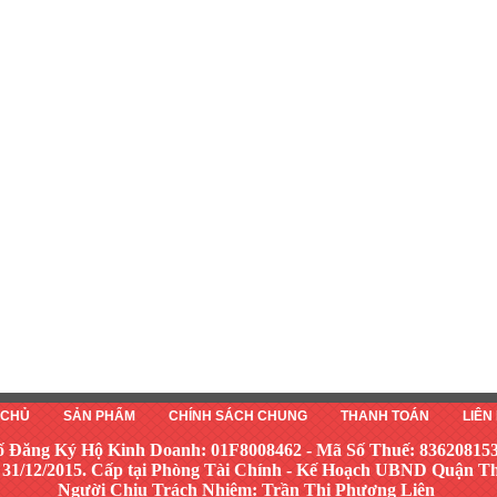
 CHỦ
SẢN PHẨM
CHÍNH SÁCH CHUNG
THANH TOÁN
LIÊN
ố Đăng Ký Hộ Kinh Doanh: 01F8008462 - Mã Số Thuế: 83620815
 31/12/2015. Cấp tại Phòng Tài Chính - Kế Hoạch UBND Quận 
Người Chịu Trách Nhiệm: Trần Thị Phương Liên