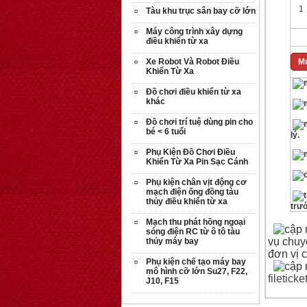
1
Tàu khu trục sân bay cỡ lớn
Máy công trình xây dựng
điều khiển từ xa
Xe Robot Và Robot Điều
Mu
Khiển Từ Xa
Đồ chơi điều khiển từ xa
khác
Đồ chơi trí tuệ dùng pin cho
bé < 6 tuổi
lý.
Phụ Kiện Đồ Chơi Điều
Khiển Từ Xa Pin Sạc Cánh
Phụ kiện chân vịt động cơ
mạch điện ống đồng tàu
thủy điều khiển từ xa
trướ
Mạch thu phát hồng ngoại
sóng điện RC từ ô tô tàu
vụ chuy
thủy máy bay
đơn vị 
Phụ kiện chế tạo máy bay
mô hình cỡ lớn Su27, F22,
filetic
J10, F15