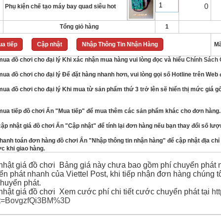
0
Phụ kiện chế tạo máy bay quad siêu hot
Tổng giỏ hàng
1
a tiếp
Cập nhật
Nhập Thông Tin Nhận Hàng
Mã
Khi xác nhận mua hàng vui lòng đọc và hiểu
Chính Sách
Để đặt hàng nhanh hơn, vui lòng gọi số Hotline trên Web 
Khi mua từ sản phẩm thứ 3 trở lên sẽ hiển thị mức giá g
Ấn "Mua tiếp" để mua thêm các sản phẩm khác cho đơn hàng.
Ấn "Cập nhật" để tính lại đơn hàng nếu bạn thay đổi số lư
Ấn "Nhập thông tin nhận hàng" để cập nhật địa chỉ 
c khi giao hàng.
Bảng giá này chưa bao gồm phí chuyển phát n
ển phát nhanh của Viettel Post, khi tiếp nhận đơn hàng chúng tô
chuyển phát.
Xem cước phí chi tiết cước chuyển phát tại
ht
ket=BovgzfQi3BM%3D