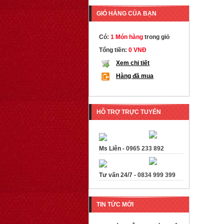
GIỎ HÀNG CỦA BẠN
Có:
1 Món hàng
trong giỏ
Tổng tiền:
0 VNĐ
Xem chi tiết
Hàng đã mua
HỖ TRỢ TRỰC TUYẾN
Ms Liên -
0965 233 892
Tư vấn 24/7 -
0834 999 399
TIN TỨC MỚI