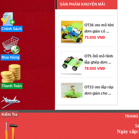
SẢN PHẨM KHUYẾN MÃI
259.000 VNĐ
OT36 oto mô hình
đơn giản có ...
Chính Sách
75.000 VNĐ
OT5 ôtô mô hình
lắp ghép đơn ...
Mua Hàng
78.000 VNĐ
OT33 oto lắp ráp
Thanh Toán
đơn giản cho ...
352.000 VNĐ
Kiểm Tra
TRANG
OT35 robot lắp
ráp nhấc chân di
S
...
Ngày cấp:
259.000 VNĐ