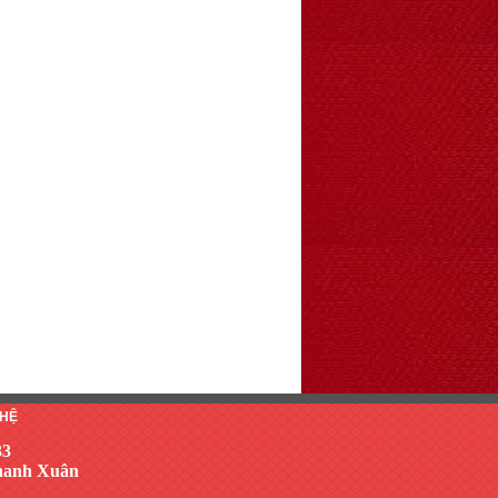
 HỆ
33
Thanh Xuân