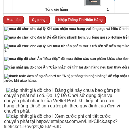
Tổng giỏ hàng
1
Mua tiếp
Cập nhật
Nhập Thông Tin Nhận Hàng
Khi xác nhận mua hàng vui lòng đọc và hiểu
Chính
Để đặt hàng nhanh hơn, vui lòng gọi số Hotline trê
Khi mua từ sản phẩm thứ 3 trở lên sẽ hiển thị mức
lý.
Ấn "Mua tiếp" để mua thêm các sản phẩm khác cho đơn
Ấn "Cập nhật" để tính lại đơn hàng nếu bạn thay đổi
Ấn "Nhập thông tin nhận hàng" để cập nhật đị
trước khi giao hàng.
Bảng giá này chưa bao gồm phí
chuyển phát nếu có. Đại Lý Đồ Chơi sử dụng dịch vụ
chuyển phát nhanh của Viettel Post, khi tiếp nhận đơn
hàng chúng tôi sẽ tính cước phí theo quy định của đơn vị
chuyển phát.
Xem cước phí chi tiết cước
chuyển phát tại
http://viettelpost.com.vn/LinkClick.aspx?
fileticket=BovgzfQi3BM%3D