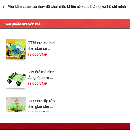
Phụ kiện cano tàu thủy đồ chơi điều khiển từ xa tại hà nội và hồ chí minh
OT35 robot lắp
ráp nhấc chân di
...
Sản phẩm khuyến mãi
259.000 VNĐ
OT36 oto mô hình
đơn giản có ...
75.000 VNĐ
OT5 ôtô mô hình
lắp ghép đơn ...
78.000 VNĐ
OT33 oto lắp ráp
đơn giản cho ...
352.000 VNĐ