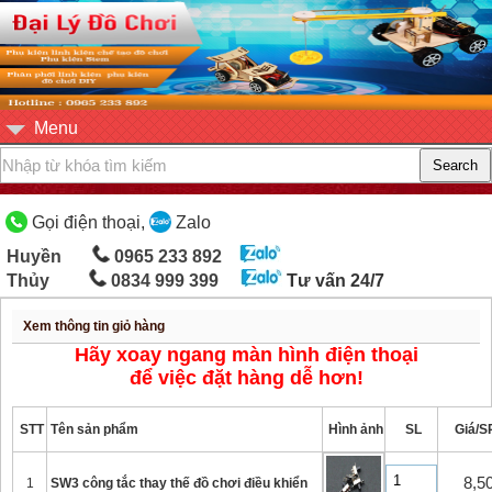
Menu
Gọi điện thoại,
Zalo
Huyền
0965 233 892
Thủy
0834 999 399
Tư vấn 24/7
Xem thông tin giỏ hàng
Hãy xoay ngang màn hình điện thoại
để việc đặt hàng dễ hơn!
STT
Tên sản phẩm
Hình ảnh
SL
Giá/S
8,5
1
SW3 công tắc thay thế đồ chơi điều khiển