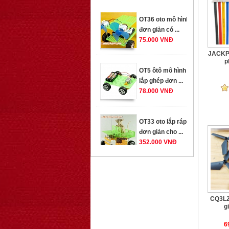
đơn giản có ...
75.000 VNĐ
OT5 ôtô mô hình
JACKPH
lắp ghép đơn ...
p
78.000 VNĐ
OT33 oto lắp ráp
đơn giản cho ...
352.000 VNĐ
OT35 robot lắp
ráp nhấc chân di
...
259.000 VNĐ
CQ3L2 
gi
OT36 oto mô hình
6
đơn giản có ...