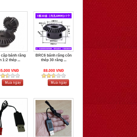
cặp bánh răng
BRC6 bánh răng côn
 1:2 thép ...
thép 30 răng ...
55.000 VNĐ
88.000 VNĐ