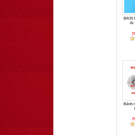
BR35 
ốc 
1
Bánh r
7