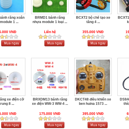
bánh răng xoắn
BRMD1 bánh răng
BCXT2 bộ chế tạo xe
BCXT1 
module 1 ...
nhựa module 1 loại ...
tăng 4 ...
k
5.000 VNĐ
Liên hệ
355.000 VNĐ
1
ăng xe điện cỡ
BRXDM13 bánh răng
DKCT48 điều khiển xe
DS9A
trung 8 ...
xe điện WW-3 WW-4 ...
ben huina 1573 ...
thí
5.000 VNĐ
175.000 VNĐ
395.000 VNĐ
6