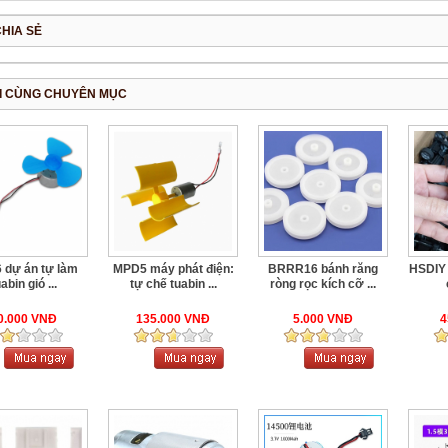
CHIA SẺ
I CÙNG CHUYÊN MỤC
 dự án tự làm
MPD5 máy phát điện:
BRRR16 bánh răng
HSDIY 
abin gió ...
tự chế tuabin ...
ròng rọc kích cỡ ...
0.000 VNĐ
135.000 VNĐ
5.000 VNĐ
4