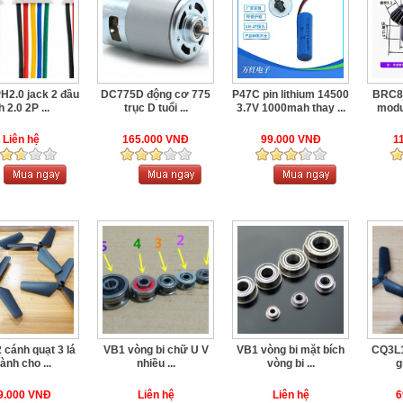
2.0 jack 2 đầu
DC775D động cơ 775
P47C pin lithium 14500
BRC8 
h 2.0 2P ...
trục D tuổi ...
3.7V 1000mah thay ...
modul
Liên hệ
165.000 VNĐ
99.000 VNĐ
1
cánh quạt 3 lá
VB1 vòng bi chữ U V
VB1 vòng bi mặt bích
CQ3L1
ành cho ...
nhiều ...
vòng bi ...
g
9.000 VNĐ
Liên hệ
Liên hệ
6