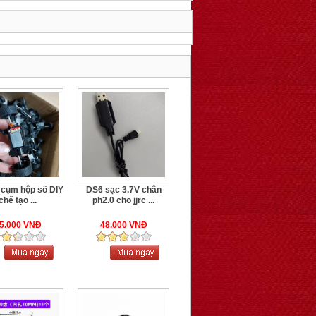
cụm hộp số DIY
DS6 sạc 3.7V chân
chế tạo ...
ph2.0 cho jjrc ...
5.000 VNĐ
48.000 VNĐ