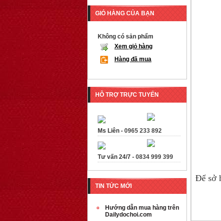
GIỎ HÀNG CỦA BẠN
Không có sản phẩm
Xem giỏ hàng
Hàng đã mua
HỖ TRỢ TRỰC TUYẾN
Ms Liên -
0965 233 892
Tư vấn 24/7 -
0834 999 399
Để sở 
TIN TỨC MỚI
Hướng dẫn mua hàng trên
Dailydochoi.com