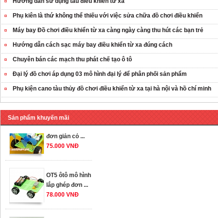
Hướng dẫn sử dụng tàu điều khiển từ xa
Phụ kiên là thứ không thể thiếu với việc sửa chữa đồ chơi điều khiển
Máy bay Đồ chơi điều khiển từ xa càng ngày càng thu hút các bạn trẻ
Hướng dẫn cách sạc máy bay điều khiển từ xa đúng cách
Chuyên bán các mạch thu phát chế tạo ô tô
OT35 robot lắp
ráp nhấc chân di
Đại lý đồ chơi áp dụng 03 mô hình đại lý để phân phối sản phẩm
...
Phụ kiện cano tàu thủy đồ chơi điều khiển từ xa tại hà nội và hồ chí minh
259.000 VNĐ
OT36 oto mô hình
Sản phẩm khuyến mãi
đơn giản có ...
75.000 VNĐ
OT5 ôtô mô hình
lắp ghép đơn ...
78.000 VNĐ
OT33 oto lắp ráp