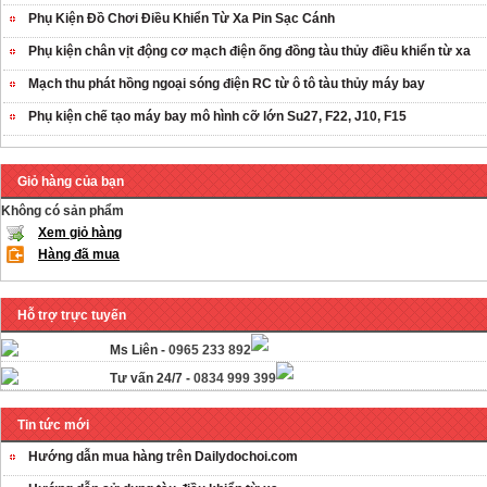
Phụ Kiện Đồ Chơi Điều Khiển Từ Xa Pin Sạc Cánh
Phụ kiện chân vịt động cơ mạch điện ống đồng tàu thủy điều khiển từ xa
Mạch thu phát hồng ngoại sóng điện RC từ ô tô tàu thủy máy bay
Phụ kiện chế tạo máy bay mô hình cỡ lớn Su27, F22, J10, F15
Giỏ hàng của bạn
Không có sản phẩm
Xem giỏ hàng
Hàng đã mua
Hỗ trợ trực tuyến
Ms Liên -
0965 233 892
Tư vấn 24/7 -
0834 999 399
Tin tức mới
Hướng dẫn mua hàng trên Dailydochoi.com