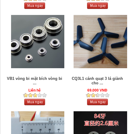
VB1 vòng bi mặt bích vòng bi
CQ3L1 cánh quạt 3 lá giành
...
cho ...
Liên hệ
69.000 VNĐ