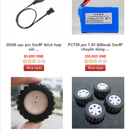
DS9A sạc pin Sm4P thích hợp
PCT59 pin 7.4V 600mah Sm4P
với ...
chuyên dùng ...
65.000 VNĐ
155.000 VNĐ