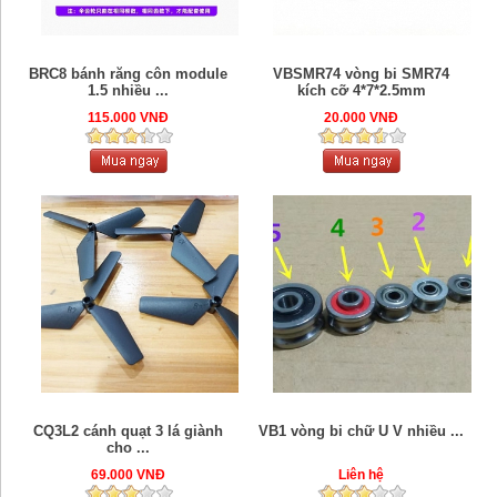
BRC8 bánh răng côn module
VBSMR74 vòng bi SMR74
1.5 nhiều ...
kích cỡ 4*7*2.5mm
115.000 VNĐ
20.000 VNĐ
CQ3L2 cánh quạt 3 lá giành
VB1 vòng bi chữ U V nhiều ...
cho ...
69.000 VNĐ
Liên hệ