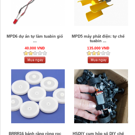
MPD6 dự án tự làm tuabin gió
MPD5 máy phát điện: tự chế
...
tuabin ...
40.000 VNĐ
135.000 VNĐ
BRRR16 bánh răng ròng rọc
HSDIY cụm hộp số DIY chế