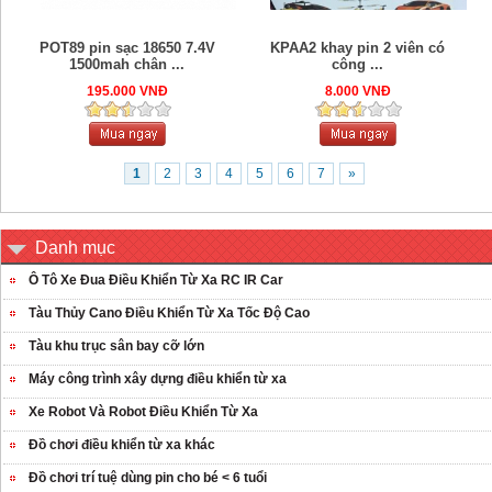
POT89 pin sạc 18650 7.4V
KPAA2 khay pin 2 viên có
1500mah chân ...
công ...
195.000 VNĐ
8.000 VNĐ
1
2
3
4
5
6
7
»
Danh mục
Ô Tô Xe Đua Điều Khiển Từ Xa RC IR Car
Tàu Thủy Cano Điều Khiển Từ Xa Tốc Độ Cao
Tàu khu trục sân bay cỡ lớn
Máy công trình xây dựng điều khiển từ xa
Xe Robot Và Robot Điều Khiển Từ Xa
Đồ chơi điều khiển từ xa khác
Đồ chơi trí tuệ dùng pin cho bé < 6 tuổi