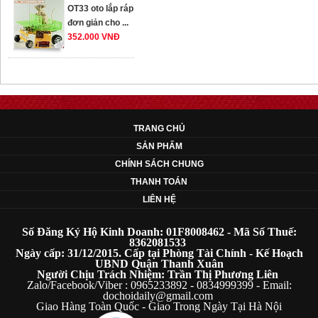
đơn giản cho ...
352.000 VNĐ
OT35 robot lắp
ráp nhấc chân di
...
259.000 VNĐ
TRANG CHỦ
SẢN PHẨM
OT36 oto mô hình
đơn giản có ...
CHÍNH SÁCH CHUNG
75.000 VNĐ
THANH TOÁN
LIÊN HỆ
OT5 ôtô mô hình
Số Đăng Ký Hộ Kinh Doanh: 01F8008462 - Mã Số Thuế:
lắp ghép đơn ...
8362081533
78.000 VNĐ
Ngày cấp: 31/12/2015. Cấp tại Phòng Tài Chính - Kế Hoạch
UBND Quận Thanh Xuân
Người Chịu Trách Nhiệm: Trần Thị Phương Liên
Zalo/Facebook/Viber : 0965233892 - 0834999399 - Email:
OT33 oto lắp ráp
dochoidaily@gmail.com
Giao Hàng Toàn Quốc - Giao Trong Ngày Tại Hà Nội
đơn giản cho ...