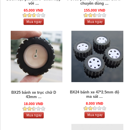
với ...
chuyên dùng ...
65.000 VNĐ
155.000 VNĐ
BX24 bánh xe 47*2.5mm độ
BX25 bánh xe trục chữ D
ma sát ...
43mm ...
8.000 VNĐ
18.000 VNĐ