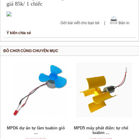
giá 85k/ 1 chiếc
Gởi bài viết cho bạn bè
|
Bản in
Ý kiến chia sẻ
ĐỒ CHƠI CÙNG CHUYÊN MỤC
MPD6 dự án tự làm tuabin gió
MPD5 máy phát điện: tự chế
...
tuabin ...