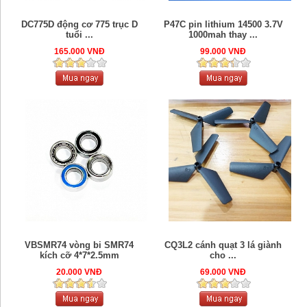
DC775D động cơ 775 trục D
P47C pin lithium 14500 3.7V
tuổi ...
1000mah thay ...
165.000 VNĐ
99.000 VNĐ
VBSMR74 vòng bi SMR74
CQ3L2 cánh quạt 3 lá giành
kích cỡ 4*7*2.5mm
cho ...
20.000 VNĐ
69.000 VNĐ