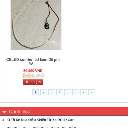
CBLED combo led kèm đế pin
9V ...
59.000 VNĐ
1
2
3
4
5
6
7
»
Danh mục
Ô Tô Xe Đua Điều Khiển Từ Xa RC IR Car