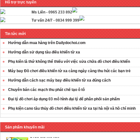
Hỗ trợ trực tuyến
Ms Liên -
0965 233 892
Tư vấn 24/7 -
0834 999 399
Tin tức mới
Hướng dẫn mua hàng trên Dailydochoi.com
Hướng dẫn sử dụng tàu điều khiển từ xa
Phụ kiên là thứ không thể thiếu với việc sửa chữa đồ chơi điều khiển
Máy bay Đồ chơi điều khiển từ xa càng ngày càng thu hút các bạn trẻ
Hướng dẫn cách sạc máy bay điều khiển từ xa đúng cách
Chuyên bán các mạch thu phát chế tạo ô tô
OT35 robot lắp
Đại lý đồ chơi áp dụng 03 mô hình đại lý để phân phối sản phẩm
ráp nhấc chân di
...
Phụ kiện cano tàu thủy đồ chơi điều khiển từ xa tại hà nội và hồ chí minh
259.000 VNĐ
OT36 oto mô hình
Sản phẩm khuyến mãi
đơn giản có ...
75.000 VNĐ