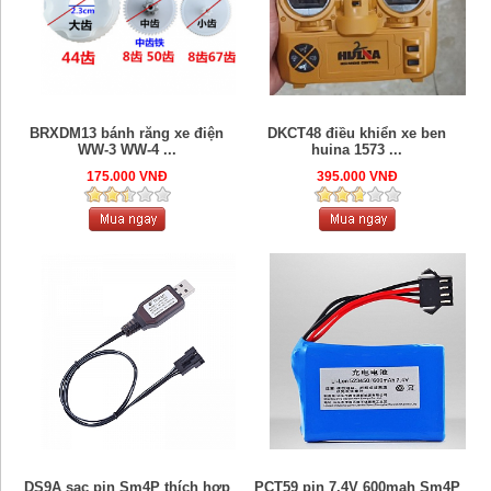
BRXDM13 bánh răng xe điện
DKCT48 điều khiển xe ben
WW-3 WW-4 ...
huina 1573 ...
175.000 VNĐ
395.000 VNĐ
DS9A sạc pin Sm4P thích hợp
PCT59 pin 7.4V 600mah Sm4P