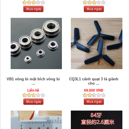
VB1 vòng bi mặt bích vòng bi
CQ3L1 cánh quạt 3 lá giành
...
cho ...
Liên hệ
69.000 VNĐ