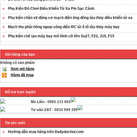
Phụ Kiện Đồ Chơi Điều Khiển Từ Xa Pin Sạc Cánh
Phụ kiện chân vịt động cơ mạch điện ống đồng tàu thủy điều khiển từ xa
Mạch thu phát hồng ngoại sóng điện RC từ ô tô tàu thủy máy bay
Phụ kiện chế tạo máy bay mô hình cỡ lớn Su27, F22, J10, F15
Giỏ hàng của bạn
Không có sản phẩm
Xem giỏ hàng
Hàng đã mua
Hỗ trợ trực tuyến
Ms Liên -
0965 233 892
Tư vấn 24/7 -
0834 999 399
Tin tức mới
Hướng dẫn mua hàng trên Dailydochoi.com