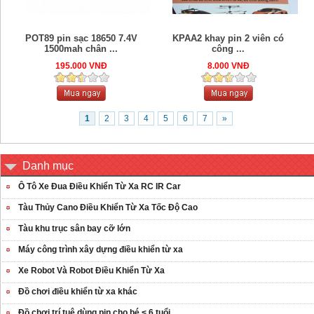
POT89 pin sạc 18650 7.4V
KPAA2 khay pin 2 viên có
1500mah chân ...
công ...
195.000 VNĐ
8.000 VNĐ
1
2
3
4
5
6
7
»
Danh mục
Ô Tô Xe Đua Điều Khiển Từ Xa RC IR Car
Tàu Thủy Cano Điều Khiển Từ Xa Tốc Độ Cao
Tàu khu trục sân bay cỡ lớn
Máy công trình xây dựng điều khiển từ xa
Xe Robot Và Robot Điều Khiển Từ Xa
Đồ chơi điều khiển từ xa khác
Đồ chơi trí tuệ dùng pin cho bé < 6 tuổi