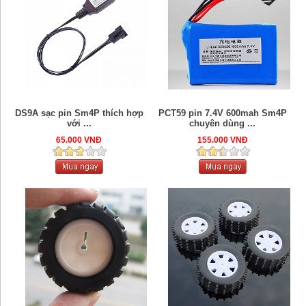
DS9A sạc pin Sm4P thích hợp
PCT59 pin 7.4V 600mah Sm4P
với ...
chuyên dùng ...
65.000 VNĐ
155.000 VNĐ