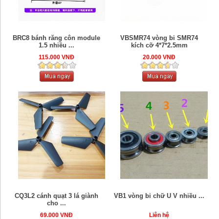
BRC8 bánh răng côn module
VBSMR74 vòng bi SMR74
1.5 nhiều ...
kích cỡ 4*7*2.5mm
115.000 VNĐ
20.000 VNĐ
CQ3L2 cánh quạt 3 lá giành
VB1 vòng bi chữ U V nhiều ...
cho ...
69.000 VNĐ
Liên hệ