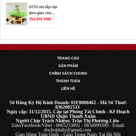
đơn giản cho ...
352.000 VNĐ
OT35 robot lắp
ráp nhấc chân di
...
259.000 VNĐ
TRANG CHỦ
SẢN PHẨM
OT36 oto mô hình
đơn giản có ...
CHÍNH SÁCH CHUNG
75.000 VNĐ
THANH TOÁN
LIÊN HỆ
OT5 ôtô mô hình
Số Đăng Ký Hộ Kinh Doanh: 01F8008462 - Mã Số Thuế:
lắp ghép đơn ...
8362081533
78.000 VNĐ
Ngày cấp: 31/12/2015. Cấp tại Phòng Tài Chính - Kế Hoạch
UBND Quận Thanh Xuân
Người Chịu Trách Nhiệm: Trần Thị Phương Liên
Zalo/Facebook/Viber : 0965233892 - 0834999399 - Email:
OT33 oto lắp ráp
dochoidaily@gmail.com
đơn giản cho ...
Giao Hàng Toàn Quốc - Giao Trong Ngày Tại Hà Nội