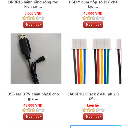
BRRR16 bánh răng ròng rọc
HSDIY cụm hộp số DIY chế
kích cỡ ...
tạo ...
5.000 VNĐ
45.000 VNĐ
DS6 sạc 3.7V chân ph2.0 cho
JACKPH2.0 jack 2 đầu ph 2.0
jjrc ...
2P ...
48.000 VNĐ
Liên hệ