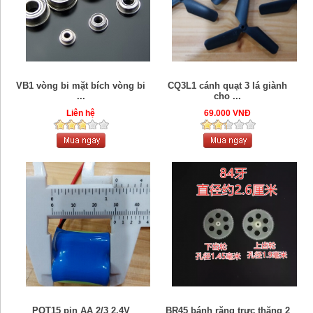
VB1 vòng bi mặt bích vòng bi
CQ3L1 cánh quạt 3 lá giành
...
cho ...
Liên hệ
69.000 VNĐ
POT15 pin AA 2/3 2.4V
BR45 bánh răng trực thăng 2