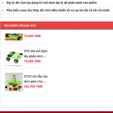
259.000 VNĐ
Đại lý đồ chơi áp dụng 03 mô hình đại lý để phân phối sản phẩm
Phụ kiện cano tàu thủy đồ chơi điều khiển từ xa tại hà nội và hồ chí minh
OT36 oto mô hình
đơn giản có ...
75.000 VNĐ
Sản phẩm khuyến mãi
OT5 ôtô mô hình
lắp ghép đơn ...
78.000 VNĐ
OT33 oto lắp ráp
đơn giản cho ...
352.000 VNĐ
OT35 robot lắp
ráp nhấc chân di
...
259.000 VNĐ