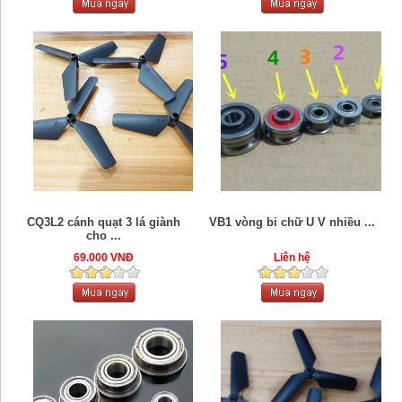
CQ3L2 cánh quạt 3 lá giành
VB1 vòng bi chữ U V nhiều ...
cho ...
69.000 VNĐ
Liên hệ