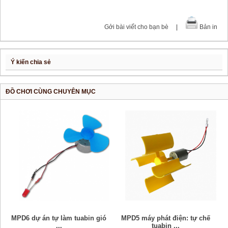
Gởi bài viết cho bạn bè
|
Bản in
Ý kiến chia sẻ
ĐỒ CHƠI CÙNG CHUYÊN MỤC
MPD6 dự án tự làm tuabin gió
MPD5 máy phát điện: tự chế
...
tuabin ...