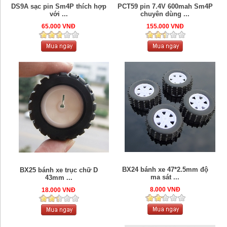
DS9A sạc pin Sm4P thích hợp
PCT59 pin 7.4V 600mah Sm4P
với ...
chuyên dùng ...
65.000 VNĐ
155.000 VNĐ
BX24 bánh xe 47*2.5mm độ
BX25 bánh xe trục chữ D
ma sát ...
43mm ...
8.000 VNĐ
18.000 VNĐ