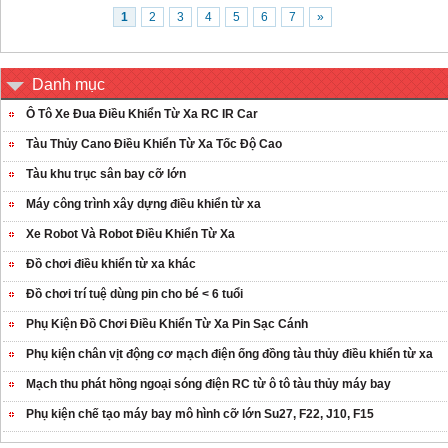
1
2
3
4
5
6
7
»
Danh mục
Ô Tô Xe Đua Điều Khiển Từ Xa RC IR Car
Tàu Thủy Cano Điều Khiển Từ Xa Tốc Độ Cao
Tàu khu trục sân bay cỡ lớn
Máy công trình xây dựng điều khiển từ xa
Xe Robot Và Robot Điều Khiển Từ Xa
Đồ chơi điều khiển từ xa khác
Đồ chơi trí tuệ dùng pin cho bé < 6 tuổi
Phụ Kiện Đồ Chơi Điều Khiển Từ Xa Pin Sạc Cánh
Phụ kiện chân vịt động cơ mạch điện ống đồng tàu thủy điều khiển từ xa
Mạch thu phát hồng ngoại sóng điện RC từ ô tô tàu thủy máy bay
Phụ kiện chế tạo máy bay mô hình cỡ lớn Su27, F22, J10, F15