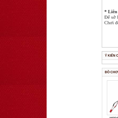
259.000 VNĐ
* Liên
OT36 oto mô hình
Để sở 
đơn giản có ...
Chơi đ
75.000 VNĐ
OT5 ôtô mô hình
lắp ghép đơn ...
78.000 VNĐ
Ý KIẾN 
OT33 oto lắp ráp
đơn giản cho ...
ĐỒ CHƠ
352.000 VNĐ