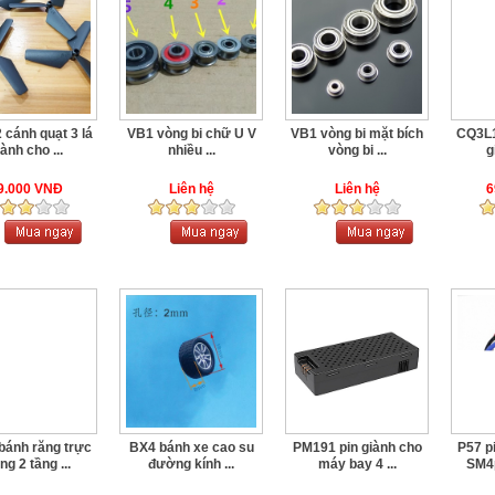
cánh quạt 3 lá
VB1 vòng bi chữ U V
VB1 vòng bi mặt bích
CQ3L1
ành cho ...
nhiều ...
vòng bi ...
g
9.000 VNĐ
Liên hệ
Liên hệ
6
bánh răng trực
BX4 bánh xe cao su
PM191 pin giành cho
P57 p
ng 2 tầng ...
đường kính ...
máy bay 4 ...
SM4p