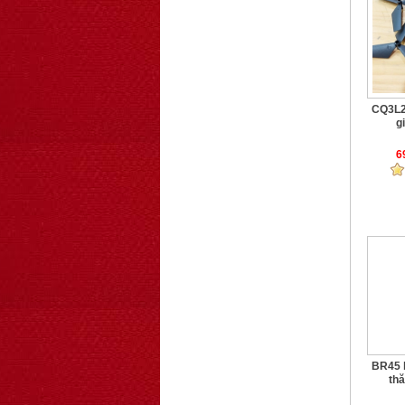
CQ3L2 
gi
6
BR45 
thă