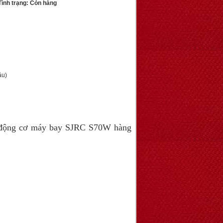
ình trạng: Còn hàng
ầu)
 động cơ máy bay SJRC S70W hàng