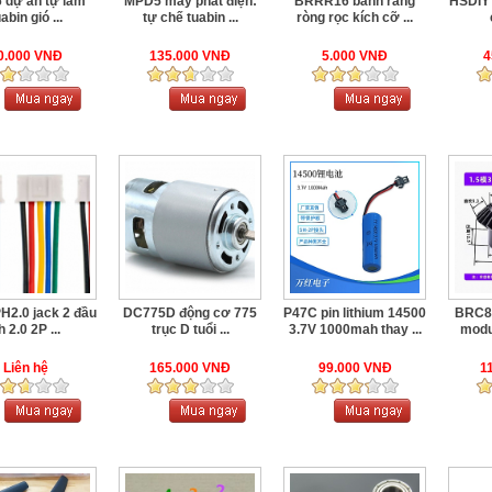
 dự án tự làm
MPD5 máy phát điện:
BRRR16 bánh răng
HSDIY 
abin gió ...
tự chế tuabin ...
ròng rọc kích cỡ ...
0.000 VNĐ
135.000 VNĐ
5.000 VNĐ
4
2.0 jack 2 đầu
DC775D động cơ 775
P47C pin lithium 14500
BRC8 
h 2.0 2P ...
trục D tuổi ...
3.7V 1000mah thay ...
modul
Liên hệ
165.000 VNĐ
99.000 VNĐ
1