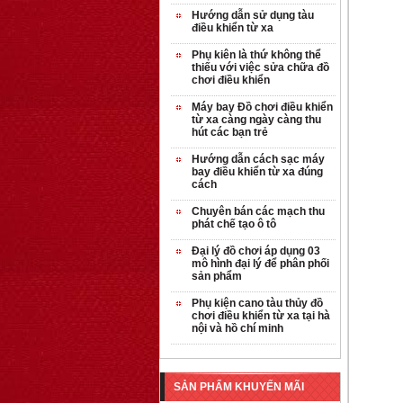
Hướng dẫn sử dụng tàu
điều khiển từ xa
Phụ kiên là thứ không thể
thiếu với việc sửa chữa đồ
chơi điều khiển
Máy bay Đồ chơi điều khiển
từ xa càng ngày càng thu
hút các bạn trẻ
Hướng dẫn cách sạc máy
bay điều khiển từ xa đúng
cách
Chuyên bán các mạch thu
phát chế tạo ô tô
Đại lý đồ chơi áp dụng 03
mô hình đại lý để phân phối
sản phẩm
Phụ kiện cano tàu thủy đồ
chơi điều khiển từ xa tại hà
nội và hồ chí minh
SẢN PHẨM KHUYẾN MÃI
OT35 robot lắp