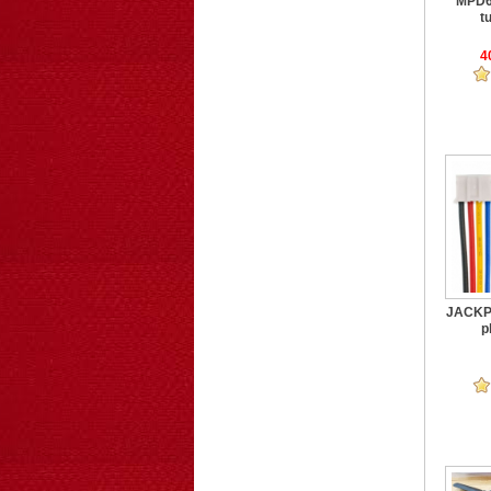
MPD6
tu
4
JACKPH
p