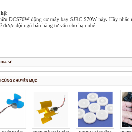
 hệ:
hữu DCS70W động cơ máy bay SJRC S70W này. Hãy nhấc máy
ể được đội ngũ bán hàng tư vấn cho bạn nhé!
CHIA SẺ
I CÙNG CHUYÊN MỤC