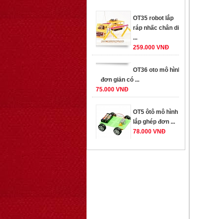
ráp nhấc chân di
...
259.000 VNĐ
OT36 oto mô hình
đơn giản có ...
75.000 VNĐ
OT5 ôtô mô hình
lắp ghép đơn ...
78.000 VNĐ
OT33 oto lắp ráp
đơn giản cho ...
352.000 VNĐ
OT35 robot lắp
ráp nhấc chân di
...