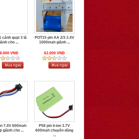
 cánh quạt 3 lá
POT15 pin AA 2/3 2.4V
iành cho ...
1000mah giành ...
9.000 VNĐ
62.000 VNĐ
in 7.4V 600mah
P58 pin li-ion 3.7V
 giành cho ...
600mah chuyên dùng
...