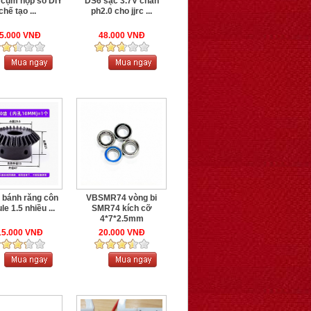
cụm hộp số DIY
DS6 sạc 3.7V chân
chế tạo ...
ph2.0 cho jjrc ...
5.000 VNĐ
48.000 VNĐ
bánh răng côn
VBSMR74 vòng bi
e 1.5 nhiều ...
SMR74 kích cỡ
4*7*2.5mm
15.000 VNĐ
20.000 VNĐ