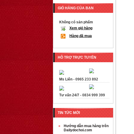
GIỎ HÀNG CỦA BẠN
Không có sản phẩm
Xem giỏ hàng
Hàng đã mua
HỖ TRỢ TRỰC TUYẾN
Ms Liên -
0965 233 892
Tư vấn 24/7 -
0834 999 399
TIN TỨC MỚI
Hướng dẫn mua hàng trên
Dailydochoi.com