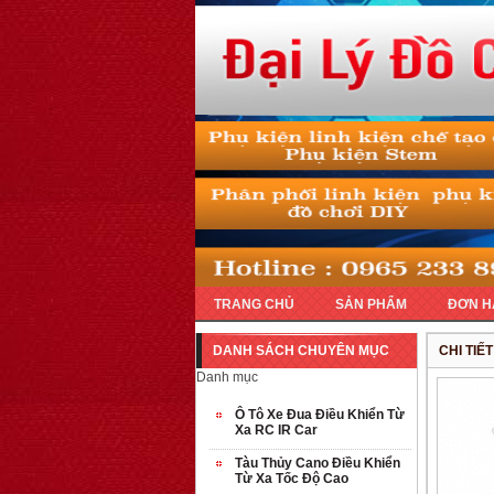
TRANG CHỦ
SẢN PHẨM
ĐƠN H
DANH SÁCH CHUYÊN MỤC
CHI TIẾ
Danh mục
Ô Tô Xe Đua Điều Khiển Từ
Xa RC IR Car
Tàu Thủy Cano Điều Khiển
Từ Xa Tốc Độ Cao