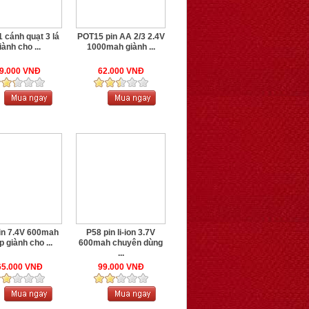
 cánh quạt 3 lá
POT15 pin AA 2/3 2.4V
iành cho ...
1000mah giành ...
9.000 VNĐ
62.000 VNĐ
in 7.4V 600mah
P58 pin li-ion 3.7V
 giành cho ...
600mah chuyên dùng
...
65.000 VNĐ
99.000 VNĐ