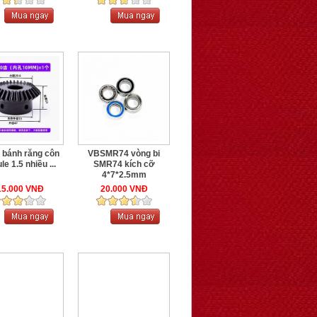
bánh răng côn
VBSMR74 vòng bi
e 1.5 nhiều ...
SMR74 kích cỡ
4*7*2.5mm
15.000 VNĐ
20.000 VNĐ