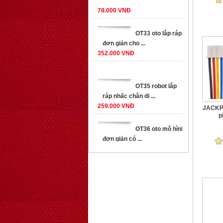
OT33 oto lắp ráp
đơn giản cho ...
352.000 VNĐ
OT35 robot lắp
ráp nhấc chân di ...
259.000 VNĐ
JACKPH
OT36 oto mô hình
p
đơn giản có ...
75.000 VNĐ
OT5 ôtô mô hình
lắp ghép đơn ...
78.000 VNĐ
OT33 oto lắp ráp
đơn giản cho ...
352.000 VNĐ