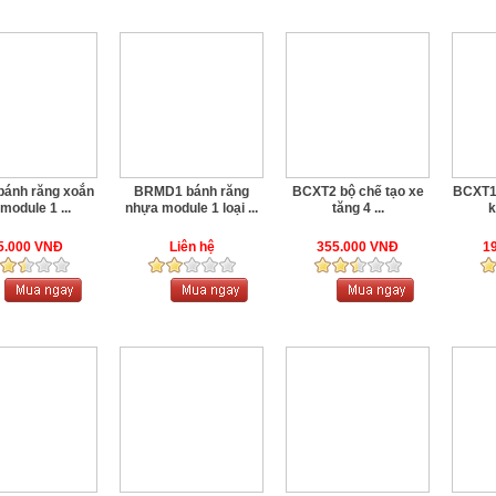
bánh răng xoắn
BRMD1 bánh răng
BCXT2 bộ chế tạo xe
BCXT1 
module 1 ...
nhựa module 1 loại ...
tăng 4 ...
k
5.000 VNĐ
Liên hệ
355.000 VNĐ
1