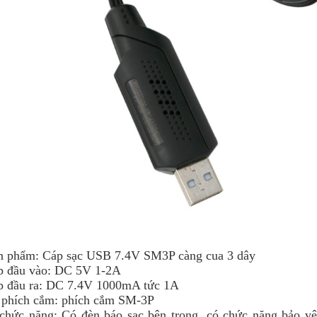
n phẩm: Cáp sạc USB 7.4V SM3P càng cua 3 dây
p đầu vào: DC 5V 1-2A
p đầu ra: DC 7.4V 1000mA tức 1A
 phích cắm: phích cắm SM-3P
chức năng: Có đèn báo sạc bên trong, có chức năng bảo vệ k