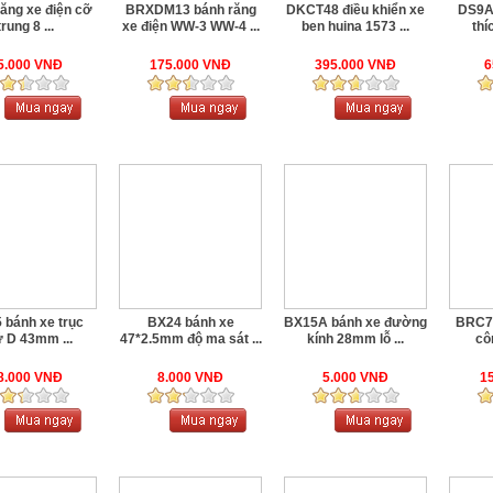
ăng xe điện cỡ
BRXDM13 bánh răng
DKCT48 điều khiển xe
DS9A
trung 8 ...
xe điện WW-3 WW-4 ...
ben huina 1573 ...
thí
5.000 VNĐ
175.000 VNĐ
395.000 VNĐ
6
 bánh xe trục
BX24 bánh xe
BX15A bánh xe đường
BRC7 
 D 43mm ...
47*2.5mm độ ma sát ...
kính 28mm lỗ ...
côn
8.000 VNĐ
8.000 VNĐ
5.000 VNĐ
1