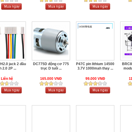
2.0 jack 2 đầu
DC775D động cơ 775
P47C pin lithium 14500
BRC8 
h 2.0 2P ...
trục D tuổi ...
3.7V 1000mah thay ...
modul
Liên hệ
165.000 VNĐ
99.000 VNĐ
1