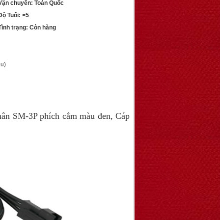
ận chuyển: Toàn Quốc
ộ Tuổi: >5
ình trạng: Còn hàng
ầu)
hân SM-3P phích cắm màu đen, Cáp