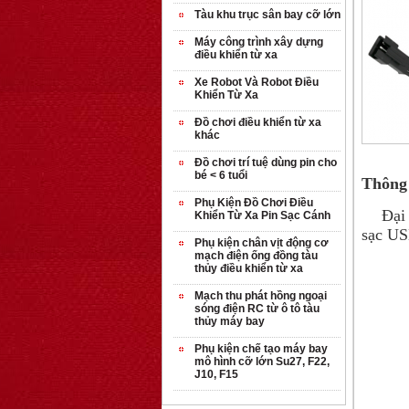
Tàu khu trục sân bay cỡ lớn
Máy công trình xây dựng
điều khiển từ xa
Xe Robot Và Robot Điều
Khiển Từ Xa
Đồ chơi điều khiển từ xa
khác
Đồ chơi trí tuệ dùng pin cho
bé < 6 tuổi
Thông 
Phụ Kiện Đồ Chơi Điều
Đại lý
Khiển Từ Xa Pin Sạc Cánh
sạc US
Phụ kiện chân vịt động cơ
mạch điện ống đồng tàu
thủy điều khiển từ xa
Mạch thu phát hồng ngoại
sóng điện RC từ ô tô tàu
thủy máy bay
Phụ kiện chế tạo máy bay
mô hình cỡ lớn Su27, F22,
J10, F15