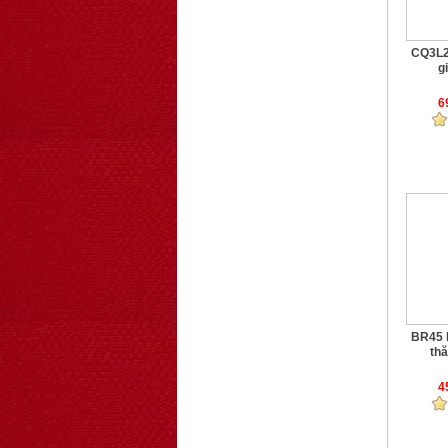
CQ3L2 
gi
6
BR45 
thă
4