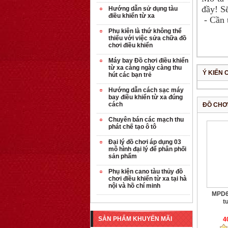
đầy! S
Hướng dẫn sử dụng tàu
điều khiển từ xa
- Cần 
Phụ kiên là thứ không thể
thiếu với việc sửa chữa đồ
chơi điều khiển
Máy bay Đồ chơi điều khiển
từ xa càng ngày càng thu
Ý KIẾN 
hút các bạn trẻ
Hướng dẫn cách sạc máy
bay điều khiển từ xa đúng
cách
ĐỒ CHƠ
OT35 robot lắp
Chuyên bán các mạch thu
ráp nhấc chân di ...
phát chế tạo ô tô
259.000 VNĐ
Đại lý đồ chơi áp dụng 03
mô hình đại lý để phân phối
OT36 oto mô hình
sản phẩm
đơn giản có ...
Phụ kiện cano tàu thủy đồ
75.000 VNĐ
chơi điều khiển từ xa tại hà
nội và hồ chí minh
MPD6
OT5 ôtô mô hình
tu
lắp ghép đơn ...
SẢN PHẨM KHUYẾN MÃI
4
78.000 VNĐ