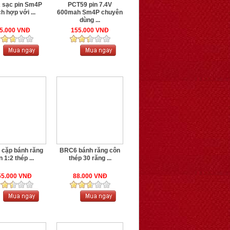
 sạc pin Sm4P
PCT59 pin 7.4V
ch hợp với ...
600mah Sm4P chuyên
dùng ...
5.000 VNĐ
155.000 VNĐ
cặp bánh răng
BRC6 bánh răng côn
 1:2 thép ...
thép 30 răng ...
55.000 VNĐ
88.000 VNĐ