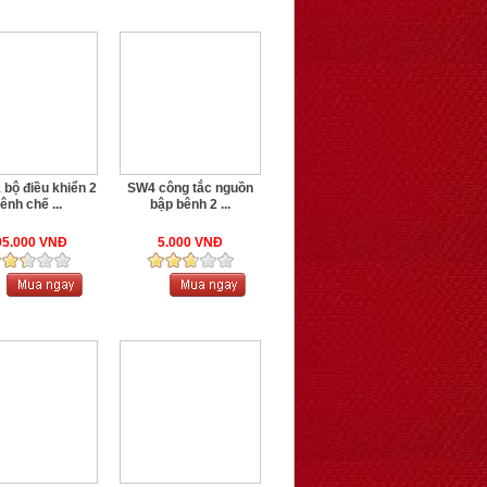
bộ điều khiển 2
SW4 công tắc nguồn
ênh chế ...
bập bênh 2 ...
95.000 VNĐ
5.000 VNĐ