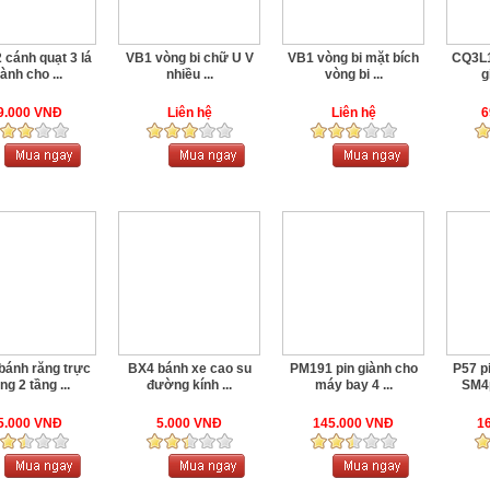
cánh quạt 3 lá
VB1 vòng bi chữ U V
VB1 vòng bi mặt bích
CQ3L1
ành cho ...
nhiều ...
vòng bi ...
g
9.000 VNĐ
Liên hệ
Liên hệ
6
bánh răng trực
BX4 bánh xe cao su
PM191 pin giành cho
P57 p
ng 2 tầng ...
đường kính ...
máy bay 4 ...
SM4p
5.000 VNĐ
5.000 VNĐ
145.000 VNĐ
1