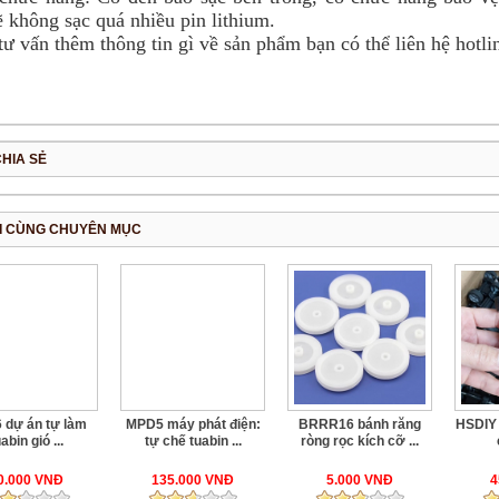
ẽ không sạc quá nhiều pin lithium.
tư vấn thêm thông tin gì về sản phẩm bạn có thể liên hệ hotl
CHIA SẺ
I CÙNG CHUYÊN MỤC
 dự án tự làm
MPD5 máy phát điện:
BRRR16 bánh răng
HSDIY 
abin gió ...
tự chế tuabin ...
ròng rọc kích cỡ ...
0.000 VNĐ
135.000 VNĐ
5.000 VNĐ
4