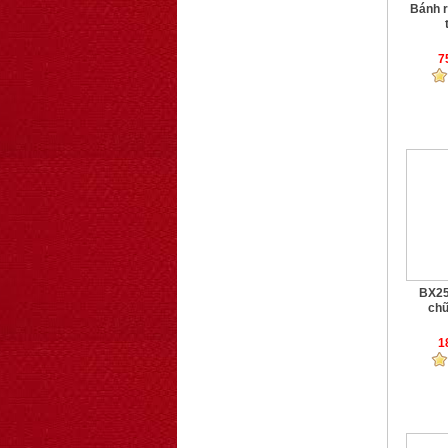
Bánh r
7
BX25
chữ
1