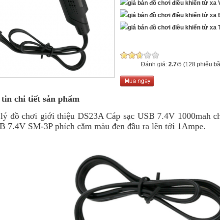
V
Đ
T
Đánh giá:
2.7
/5 (128 phiếu b
tin chi tiết sản phẩm
 đồ chơi giới thiệu DS23A Cáp sạc USB 7.4V 1000mah c
B 7.4V SM-3P phích cắm màu đen đầu ra lên tới 1Ampe.