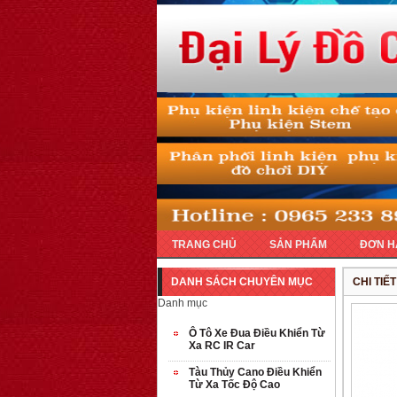
TRANG CHỦ
SẢN PHẨM
ĐƠN H
DANH SÁCH CHUYÊN MỤC
CHI TIẾ
Danh mục
Ô Tô Xe Đua Điều Khiển Từ
Xa RC IR Car
Tàu Thủy Cano Điều Khiển
Từ Xa Tốc Độ Cao