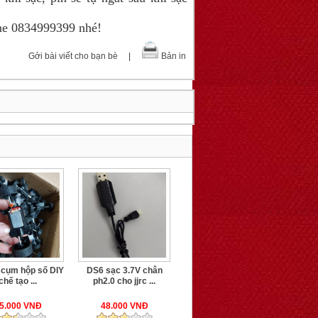
ine 0834999399 nhé!
Gởi bài viết cho bạn bè
|
Bản in
cụm hộp số DIY
DS6 sạc 3.7V chân
chế tạo ...
ph2.0 cho jjrc ...
5.000 VNĐ
48.000 VNĐ