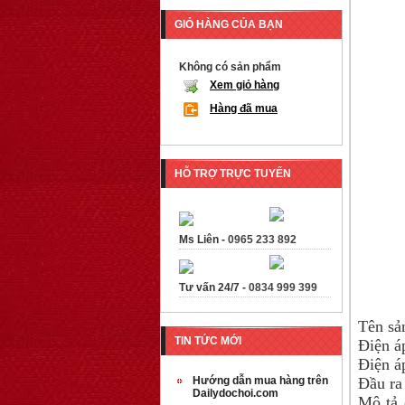
GIỎ HÀNG CỦA BẠN
Không có sản phẩm
Xem giỏ hàng
Hàng đã mua
HỖ TRỢ TRỰC TUYẾN
Ms Liên -
0965 233 892
Tư vấn 24/7 -
0834 999 399
Tên sả
TIN TỨC MỚI
Điện á
Điện á
Hướng dẫn mua hàng trên
Đầu ra
Dailydochoi.com
Mô tả 