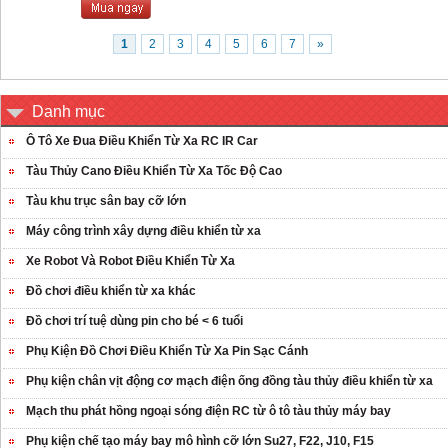
1
2
3
4
5
6
7
»
Danh mục
Ô Tô Xe Đua Điều Khiển Từ Xa RC IR Car
Tàu Thủy Cano Điều Khiển Từ Xa Tốc Độ Cao
Tàu khu trục sân bay cỡ lớn
Máy công trình xây dựng điều khiển từ xa
Xe Robot Và Robot Điều Khiển Từ Xa
Đồ chơi điều khiển từ xa khác
Đồ chơi trí tuệ dùng pin cho bé < 6 tuổi
Phụ Kiện Đồ Chơi Điều Khiển Từ Xa Pin Sạc Cánh
Phụ kiện chân vịt động cơ mạch điện ống đồng tàu thủy điều khiển từ xa
Mạch thu phát hồng ngoại sóng điện RC từ ô tô tàu thủy máy bay
Phụ kiện chế tạo máy bay mô hình cỡ lớn Su27, F22, J10, F15