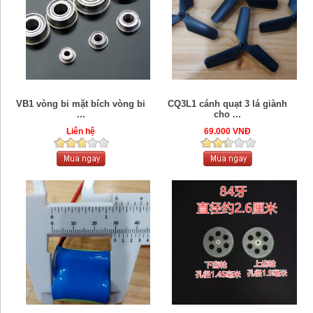
VB1 vòng bi mặt bích vòng bi
CQ3L1 cánh quạt 3 lá giành
...
cho ...
Liên hệ
69.000 VNĐ