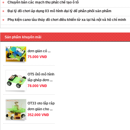
Chuyên bán các mạch thu phát chế tạo ô tô
OT35 robot lắp
ráp nhấc chân di
Đại lý đồ chơi áp dụng 03 mô hình đại lý để phân phối sản phẩm
...
Phụ kiện cano tàu thủy đồ chơi điều khiển từ xa tại hà nội và hồ chí minh
259.000 VNĐ
OT36 oto mô hình
Sản phẩm khuyến mãi
đơn giản có ...
75.000 VNĐ
OT5 ôtô mô hình
lắp ghép đơn ...
78.000 VNĐ
OT33 oto lắp ráp
đơn giản cho ...
352.000 VNĐ
OT35 robot lắp