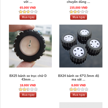
với ...
chuyên dùng ...
65.000 VNĐ
155.000 VNĐ
BX24 bánh xe 47*2.5mm độ
BX25 bánh xe trục chữ D
ma sát ...
43mm ...
8.000 VNĐ
18.000 VNĐ