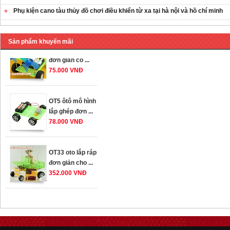
259.000 VNĐ
Phụ kiện cano tàu thủy đồ chơi điều khiển từ xa tại hà nội và hồ chí minh
OT36 oto mô hình
Sản phẩm khuyến mãi
đơn giản có ...
75.000 VNĐ
OT5 ôtô mô hình
lắp ghép đơn ...
78.000 VNĐ
OT33 oto lắp ráp
đơn giản cho ...
352.000 VNĐ
OT35 robot lắp
ráp nhấc chân di
...
259.000 VNĐ