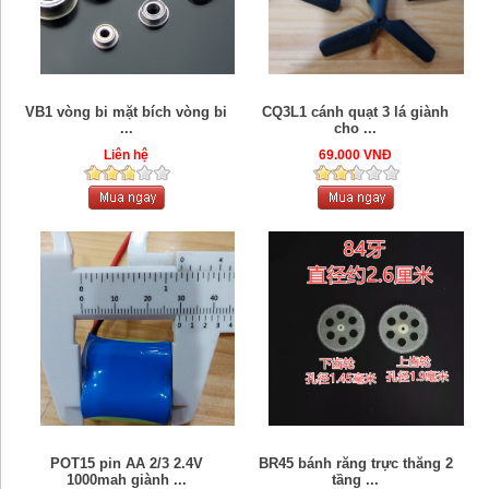
VB1 vòng bi mặt bích vòng bi
CQ3L1 cánh quạt 3 lá giành
...
cho ...
Liên hệ
69.000 VNĐ
POT15 pin AA 2/3 2.4V
BR45 bánh răng trực thăng 2
1000mah giành ...
tầng ...