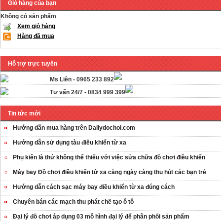
Giỏ hàng của bạn
Không có sản phẩm
Xem giỏ hàng
Hàng đã mua
Hỗ trợ trực tuyến
Ms Liên -
0965 233 892
Tư vấn 24/7 -
0834 999 399
Tin tức mới
Hướng dẫn mua hàng trên Dailydochoi.com
Hướng dẫn sử dụng tàu điều khiển từ xa
Phụ kiên là thứ không thể thiếu với việc sửa chữa đồ chơi điều khiển
Máy bay Đồ chơi điều khiển từ xa càng ngày càng thu hút các bạn trẻ
Hướng dẫn cách sạc máy bay điều khiển từ xa đúng cách
OT35 robot lắp
Chuyên bán các mạch thu phát chế tạo ô tô
ráp nhấc chân di
Đại lý đồ chơi áp dụng 03 mô hình đại lý để phân phối sản phẩm
...