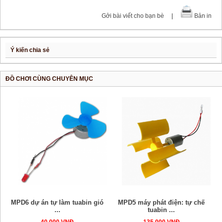
Gởi bài viết cho bạn bè
|
Bản in
Ý kiến chia sẻ
ĐỒ CHƠI CÙNG CHUYÊN MỤC
MPD6 dự án tự làm tuabin gió
MPD5 máy phát điện: tự chế
...
tuabin ...
40.000 VNĐ
135.000 VNĐ