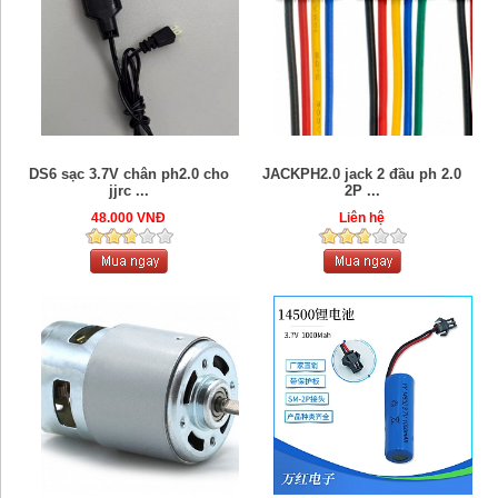
DS6 sạc 3.7V chân ph2.0 cho
JACKPH2.0 jack 2 đầu ph 2.0
jjrc ...
2P ...
48.000 VNĐ
Liên hệ