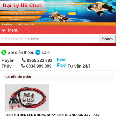
Menu
Gọi điện thoại,
Zalo
Huyền
0965 233 892
Thủy
0834 999 399
Tư vấn 24/7
Chi tiết sản phẩm
LED6 BỘ ĐÈN LED 6 BÓNG NHÁY LIÊN TỤC NGUỒN 3.7V - 7.4V