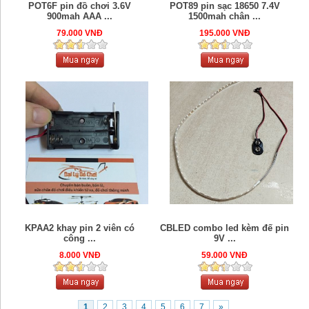
POT6F pin đồ chơi 3.6V
POT89 pin sạc 18650 7.4V
900mah AAA ...
1500mah chân ...
79.000 VNĐ
195.000 VNĐ
KPAA2 khay pin 2 viên có
CBLED combo led kèm đế pin
công ...
9V ...
8.000 VNĐ
59.000 VNĐ
1
2
3
4
5
6
7
»