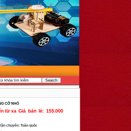
ẮNG CỠ NHỎ
Giá bán lẻ: 155.000
ận chuyển: Toàn quốc