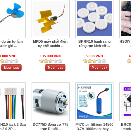
 dự án tự làm
MPD5 máy phát điện:
BRRR16 bánh răng
HSDIY 
abin gió ...
tự chế tuabin ...
ròng rọc kích cỡ ...
0.000 VNĐ
135.000 VNĐ
5.000 VNĐ
4
2.0 jack 2 đầu
DC775D động cơ 775
P47C pin lithium 14500
BRC8 
h 2.0 2P ...
trục D tuổi ...
3.7V 1000mah thay ...
modul