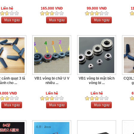
Liên hệ
165.000 VNĐ
99.000 VNĐ
1
cánh quạt 3 lá
VB1 vòng bi chữ U V
VB1 vòng bi mặt bích
CQ3L1
ành cho ...
nhiều ...
vòng bi ...
g
9.000 VNĐ
Liên hệ
Liên hệ
6