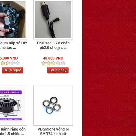
cụm hộp số DIY
DS6 sạc 3.7V chân
chế tạo ...
ph2.0 cho jjrc ...
5.000 VNĐ
48.000 VNĐ
bánh răng côn
VBSMR74 vòng bi
e 1.5 nhiều ...
SMR74 kích cỡ