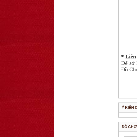
OT5 ôtô mô hình
lắp ghép đơn ...
78.000 VNĐ
OT33 oto lắp ráp
đơn giản cho ...
* Liên
352.000 VNĐ
Để sở 
Đồ Chơ
Ý KIẾN 
ĐỒ CHƠ