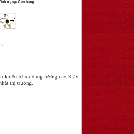
ình trạng: Còn hàng
u)
u khiển từ xa dung lượng cao 3.7V
hất thị trường.