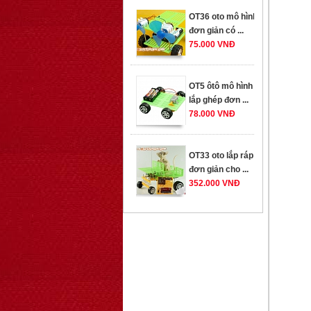
đơn giản có ...
75.000 VNĐ
OT5 ôtô mô hình
lắp ghép đơn ...
78.000 VNĐ
OT33 oto lắp ráp
đơn giản cho ...
352.000 VNĐ
OT35 robot lắp
ráp nhấc chân di
...
259.000 VNĐ
OT36 oto mô hình
đơn giản có ...
75.000 VNĐ