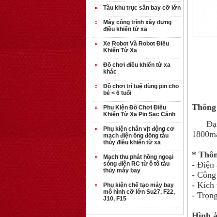
Tàu khu trục sân bay cỡ lớn
Máy công trình xây dựng
điều khiển từ xa
Xe Robot Và Robot Điều
Khiển Từ Xa
Đồ chơi điều khiển từ xa
khác
Đồ chơi trí tuệ dùng pin cho
bé < 6 tuổi
Thông 
Phụ Kiện Đồ Chơi Điều
Khiển Từ Xa Pin Sạc Cánh
Đại lý
Phụ kiện chân vịt động cơ
1800ma
mạch điện ống đồng tàu
thủy điều khiển từ xa
* Thôn
Mạch thu phát hồng ngoại
- Điện
sóng điện RC từ ô tô tàu
thủy máy bay
- Công
- Kích
Phụ kiện chế tạo máy bay
mô hình cỡ lớn Su27, F22,
- Trọn
J10, F15
Hình ả