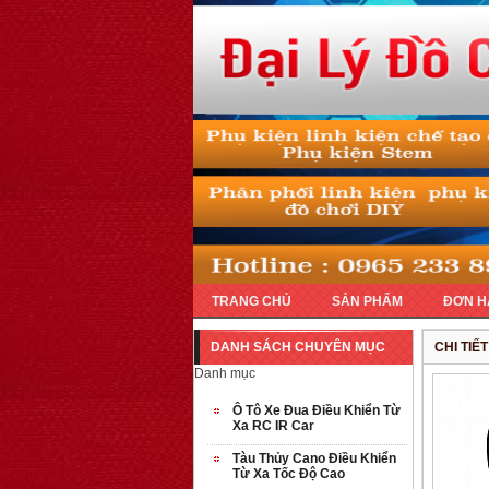
TRANG CHỦ
SẢN PHẨM
ĐƠN H
DANH SÁCH CHUYÊN MỤC
CHI TIẾ
Danh mục
Ô Tô Xe Đua Điều Khiển Từ
Xa RC IR Car
Tàu Thủy Cano Điều Khiển
Từ Xa Tốc Độ Cao