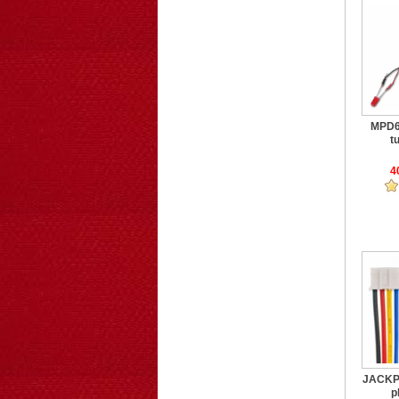
MPD6
tu
4
JACKPH
p