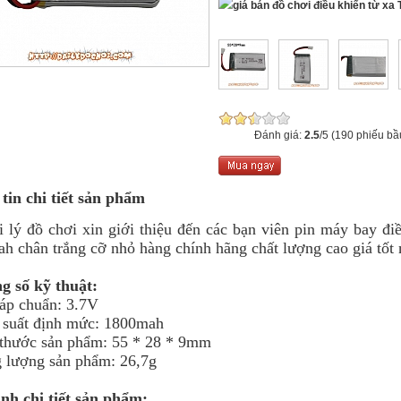
T
Đánh giá:
2.5
/5 (190 phiếu bầ
tin chi tiết sản phẩm
 đồ chơi xin giới thiệu đến các bạn viên pin máy bay điề
h chân trắng cỡ nhỏ hàng chính hãng chất lượng cao giá tốt n
g số kỹ thuật:
 áp chuẩn: 3.7V
 suất định mức: 1800mah
 thước sản phẩm: 55 * 28 * 9mm
g lượng sản phẩm: 26,7g
nh chi tiết sản phẩm: