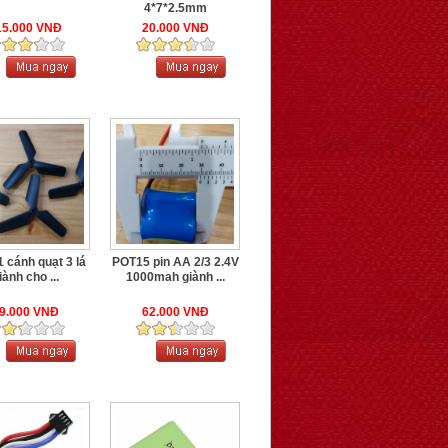
4*7*2.5mm
15.000 VNĐ
20.000 VNĐ
 cánh quạt 3 lá
POT15 pin AA 2/3 2.4V
iành cho ...
1000mah giành ...
9.000 VNĐ
62.000 VNĐ