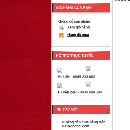
GIỎ HÀNG CỦA BẠN
Không có sản phẩm
Xem giỏ hàng
Hàng đã mua
HỖ TRỢ TRỰC TUYẾN
Ms Liên -
0965 233 892
Tư vấn 24/7 -
0834 999 399
TIN TỨC MỚI
Hướng dẫn mua hàng trên
Dailydochoi.com