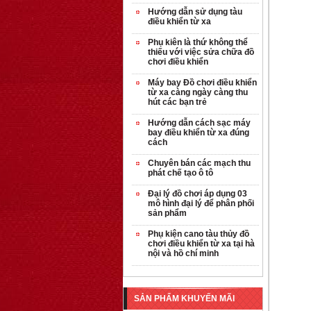
Hướng dẫn sử dụng tàu
điều khiển từ xa
Phụ kiên là thứ không thể
thiếu với việc sửa chữa đồ
chơi điều khiển
Máy bay Đồ chơi điều khiển
từ xa càng ngày càng thu
hút các bạn trẻ
Hướng dẫn cách sạc máy
bay điều khiển từ xa đúng
cách
Chuyên bán các mạch thu
phát chế tạo ô tô
Đại lý đồ chơi áp dụng 03
mô hình đại lý để phân phối
sản phẩm
OT35 robot lắp
Phụ kiện cano tàu thủy đồ
ráp nhấc chân di
chơi điều khiển từ xa tại hà
...
nội và hồ chí minh
259.000 VNĐ
OT36 oto mô hình
SẢN PHẨM KHUYẾN MÃI