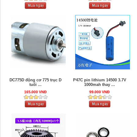
DC775D động cơ 775 trục D
P47C pin lithium 14500 3.7V
tuổi ...
1000mah thay ...
165.000 VNĐ
99.000 VNĐ