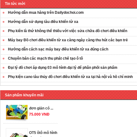
Tin tức mới
Hướng dẫn mua hàng trên Dailydochoi.com
Hướng dẫn sử dụng tàu điều khiển từ xa
Phụ kiên là thứ không thể thiếu với việc sửa chữa đồ chơi điều khiển
Máy bay Đồ chơi điều khiển từ xa càng ngày càng thu hút các bạn trẻ
Hướng dẫn cách sạc máy bay điều khiển từ xa đúng cách
OT35 robot lắp
Chuyên bán các mạch thu phát chế tạo ô tô
ráp nhấc chân di
Đại lý đồ chơi áp dụng 03 mô hình đại lý để phân phối sản phẩm
...
259.000 VNĐ
Phụ kiện cano tàu thủy đồ chơi điều khiển từ xa tại hà nội và hồ chí minh
OT36 oto mô hình
Sản phẩm khuyến mãi
đơn giản có ...
75.000 VNĐ
OT5 ôtô mô hình
lắp ghép đơn ...
78.000 VNĐ