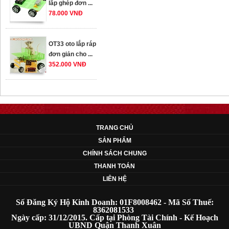
OT33 oto lắp ráp
đơn giản cho ...
352.000 VNĐ
OT35 robot lắp
ráp nhấc chân di
...
259.000 VNĐ
TRANG CHỦ
OT36 oto mô hình
SẢN PHẨM
đơn giản có ...
CHÍNH SÁCH CHUNG
75.000 VNĐ
THANH TOÁN
LIÊN HỆ
OT5 ôtô mô hình
lắp ghép đơn ...
Số Đăng Ký Hộ Kinh Doanh: 01F8008462 - Mã Số Thuế:
8362081533
78.000 VNĐ
Ngày cấp: 31/12/2015. Cấp tại Phòng Tài Chính - Kế Hoạch
UBND Quận Thanh Xuân