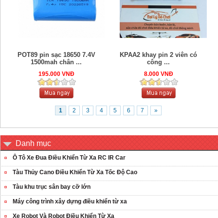
POT89 pin sạc 18650 7.4V
KPAA2 khay pin 2 viên có
1500mah chân ...
công ...
195.000 VNĐ
8.000 VNĐ
1
2
3
4
5
6
7
»
Danh mục
Ô Tô Xe Đua Điều Khiển Từ Xa RC IR Car
Tàu Thủy Cano Điều Khiển Từ Xa Tốc Độ Cao
Tàu khu trục sân bay cỡ lớn
Máy công trình xây dựng điều khiển từ xa
Xe Robot Và Robot Điều Khiển Từ Xa