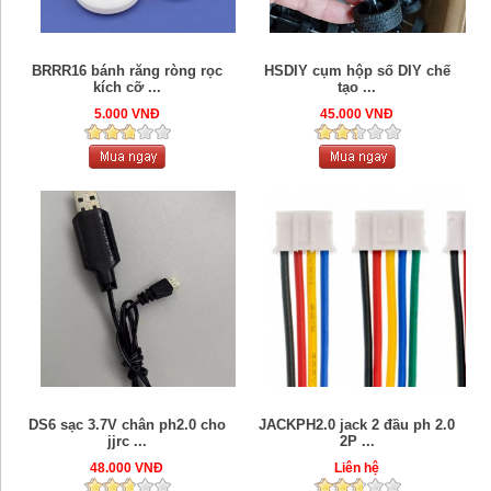
BRRR16 bánh răng ròng rọc
HSDIY cụm hộp số DIY chế
kích cỡ ...
tạo ...
5.000 VNĐ
45.000 VNĐ
DS6 sạc 3.7V chân ph2.0 cho
JACKPH2.0 jack 2 đầu ph 2.0
jjrc ...
2P ...
48.000 VNĐ
Liên hệ