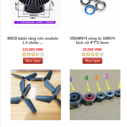
BRC8 bánh răng côn module
VBSMR74 vòng bi SMR74
1.5 nhiều ...
kích cỡ 4*7*2.5mm
115.000 VNĐ
20.000 VNĐ