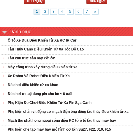
1
2
3
4
5
6
7
»
Danh mục
Ô Tô Xe Đua Điều Khiển Từ Xa RC IR Car
Tàu Thủy Cano Điều Khiển Từ Xa Tốc Độ Cao
Tàu khu trục sân bay cỡ lớn
Máy công trình xây dựng điều khiển từ xa
Xe Robot Và Robot Điều Khiển Từ Xa
Đồ chơi điều khiển từ xa khác
Đồ chơi trí tuệ dùng pin cho bé < 6 tuổi
Phụ Kiện Đồ Chơi Điều Khiển Từ Xa Pin Sạc Cánh
Phụ kiện chân vịt động cơ mạch điện ống đồng tàu thủy điều khiển từ xa
Mạch thu phát hồng ngoại sóng điện RC từ ô tô tàu thủy máy bay
Phụ kiện chế tạo máy bay mô hình cỡ lớn Su27, F22, J10, F15