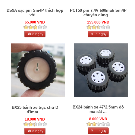
DS9A sạc pin Sm4P thích hợp
PCT59 pin 7.4V 600mah Sm4P
với ...
chuyên dùng ...
65.000 VNĐ
155.000 VNĐ
BX24 bánh xe 47*2.5mm độ
BX25 bánh xe trục chữ D
ma sát ...
43mm ...
8.000 VNĐ
18.000 VNĐ