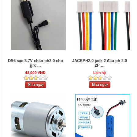
DS6 sạc 3.7V chân ph2.0 cho
JACKPH2.0 jack 2 đầu ph 2.0
jjrc ...
2P ...
48.000 VNĐ
Liên hệ