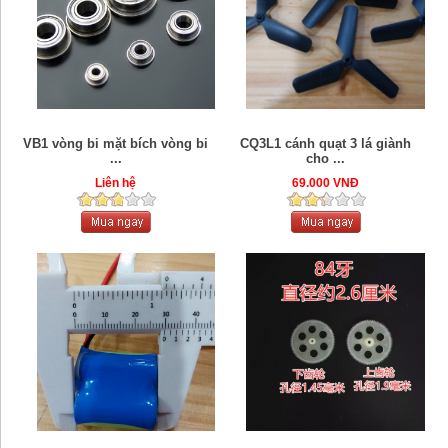
VB1 vòng bi mặt bích vòng bi
CQ3L1 cánh quạt 3 lá giành
...
cho ...
Liên hệ
69.000 VNĐ