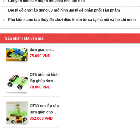
Chuyên bán các mạch thu phát chế tạo ô tô
ráp nhấc chân di
Đại lý đồ chơi áp dụng 03 mô hình đại lý để phân phối sản phẩm
...
259.000 VNĐ
Phụ kiện cano tàu thủy đồ chơi điều khiển từ xa tại hà nội và hồ chí minh
OT36 oto mô hình
đơn giản có ...
Sản phẩm khuyến mãi
75.000 VNĐ
OT5 ôtô mô hình
lắp ghép đơn ...
78.000 VNĐ
OT33 oto lắp ráp
đơn giản cho ...
352.000 VNĐ
OT35 robot lắp
ráp nhấc chân di