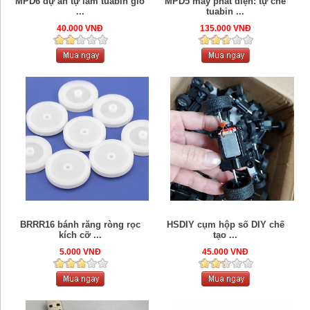
MPD6 dự án tự làm tuabin gió
MPD5 máy phát điện: tự chế
...
tuabin ...
40.000 VNĐ
135.000 VNĐ
BRRR16 bánh răng ròng rọc
HSDIY cụm hộp số DIY chế
kích cỡ ...
tạo ...
5.000 VNĐ
45.000 VNĐ