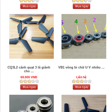
CQ3L2 cánh quạt 3 lá giành
VB1 vòng bi chữ U V nhiều ...
cho ...
69.000 VNĐ
Liên hệ