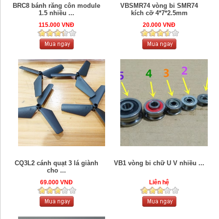
BRC8 bánh răng côn module
VBSMR74 vòng bi SMR74
1.5 nhiều ...
kích cỡ 4*7*2.5mm
115.000 VNĐ
20.000 VNĐ
CQ3L2 cánh quạt 3 lá giành
VB1 vòng bi chữ U V nhiều ...
cho ...
69.000 VNĐ
Liên hệ