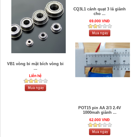
CQ3L1 cánh quạt 3 lá giành
cho ...
69.000 VNĐ
VB1 vòng bi mặt bích vòng bi
...
Liên hệ
POT15 pin AA 2/3 2.4V
1000mah giành ...
62.000 VNĐ