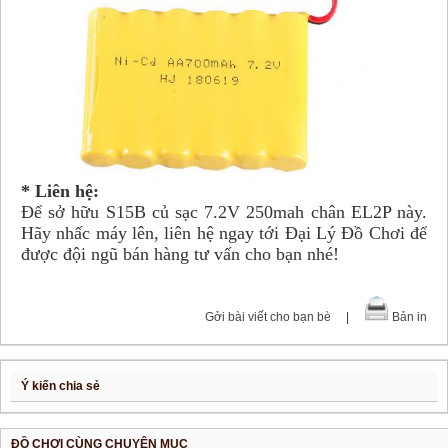
* Liên hệ:
Để sở hữu S15B củ sạc 7.2V 250mah chân EL2P này.
Hãy nhấc máy lên, liên hệ ngay tới Đại Lý Đồ Chơi để
được đội ngũ bán hàng tư vấn cho bạn nhé!
Gởi bài viết cho bạn bè
|
Bản in
Ý kiến chia sẻ
ĐỒ CHƠI CÙNG CHUYÊN MỤC