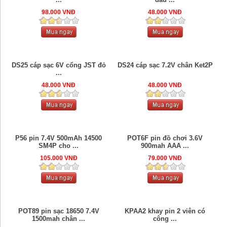
98.000 VNĐ
48.000 VNĐ
DS25 cáp sạc 6V cổng JST đỏ
DS24 cáp sạc 7.2V chân Ket2P
...
48.000 VNĐ
48.000 VNĐ
P56 pin 7.4V 500mAh 14500
POT6F pin đồ chơi 3.6V
SM4P cho ...
900mah AAA ...
105.000 VNĐ
79.000 VNĐ
POT89 pin sạc 18650 7.4V
KPAA2 khay pin 2 viên có
1500mah chân ...
công ...