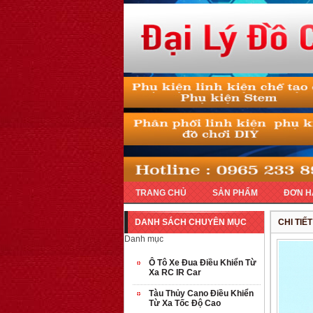
TRANG CHỦ
SẢN PHẨM
ĐƠN H
DANH SÁCH CHUYÊN MỤC
CHI TIẾ
Danh mục
Ô Tô Xe Đua Điều Khiển Từ
Xa RC IR Car
Tàu Thủy Cano Điều Khiển
Từ Xa Tốc Độ Cao