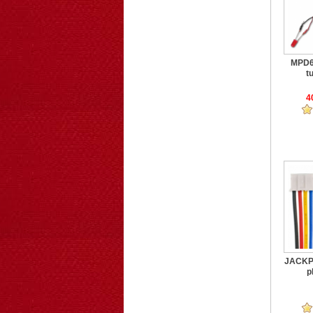
MPD6
tu
4
JACKPH
p