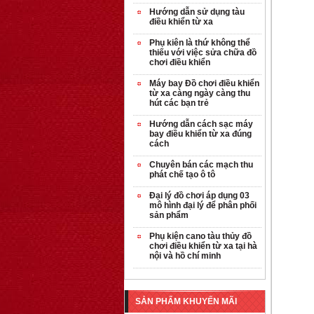
Hướng dẫn sử dụng tàu
điều khiển từ xa
Phụ kiên là thứ không thể
thiếu với việc sửa chữa đồ
chơi điều khiển
Máy bay Đồ chơi điều khiển
từ xa càng ngày càng thu
hút các bạn trẻ
Hướng dẫn cách sạc máy
bay điều khiển từ xa đúng
cách
OT35 robot lắp
Chuyên bán các mạch thu
ráp nhấc chân di
phát chế tạo ô tô
...
Đại lý đồ chơi áp dụng 03
259.000 VNĐ
mô hình đại lý để phân phối
sản phẩm
OT36 oto mô hình
Phụ kiện cano tàu thủy đồ
đơn giản có ...
chơi điều khiển từ xa tại hà
nội và hồ chí minh
75.000 VNĐ
OT5 ôtô mô hình
SẢN PHẨM KHUYẾN MÃI
lắp ghép đơn ...