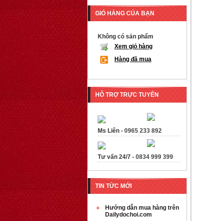
GIỎ HÀNG CỦA BẠN
Không có sản phẩm
Xem giỏ hàng
Hàng đã mua
HỖ TRỢ TRỰC TUYẾN
Ms Liên -
0965 233 892
Tư vấn 24/7 -
0834 999 399
TIN TỨC MỚI
Hướng dẫn mua hàng trên
Dailydochoi.com