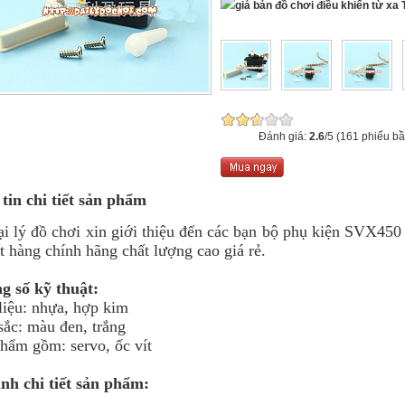
T
Đánh giá:
2.6
/5 (161 phiếu bầ
tin chi tiết sản phẩm
 đồ chơi xin giới thiệu đến các bạn bộ phụ kiện SVX450
t hàng chính hãng chất lượng cao giá rẻ.
g số kỹ thuật:
 liệu: nhựa, hợp kim
sắc: màu đen, trắng
phẩm gồm: servo, ốc vít
nh chi tiết sản phẩm: