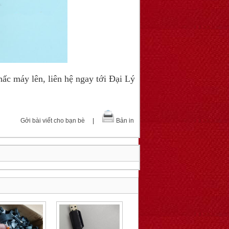
c máy lên, liên hệ ngay tới Đại Lý
Gởi bài viết cho bạn bè
|
Bản in