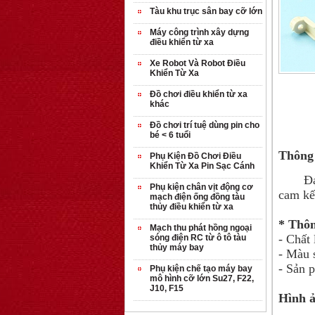
Tàu khu trục sân bay cỡ lớn
Máy công trình xây dựng
điều khiển từ xa
Xe Robot Và Robot Điều
Khiển Từ Xa
Đồ chơi điều khiển từ xa
khác
Đồ chơi trí tuệ dùng pin cho
bé < 6 tuổi
Thông 
Phụ Kiện Đồ Chơi Điều
Khiển Từ Xa Pin Sạc Cánh
Đại lý
Phụ kiện chân vịt động cơ
cam kế
mạch điện ống đồng tàu
thủy điều khiển từ xa
* Thôn
Mạch thu phát hồng ngoại
- Chất
sóng điện RC từ ô tô tàu
thủy máy bay
- Màu 
- Sản 
Phụ kiện chế tạo máy bay
mô hình cỡ lớn Su27, F22,
J10, F15
Hình ả