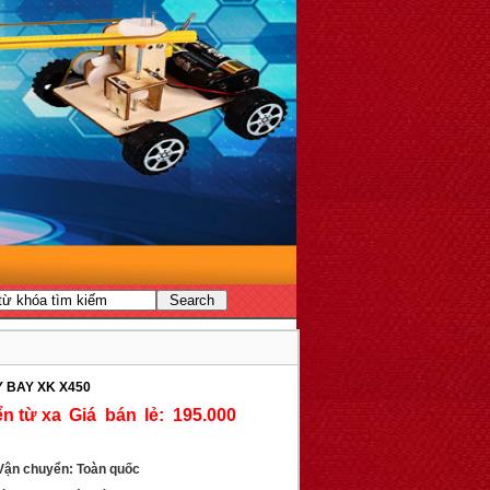
 BAY XK X450
Giá bán lẻ: 195.000
ận chuyển: Toàn quốc