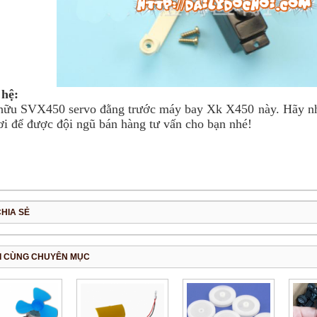
 hệ:
hữu SVX450 servo đằng trước máy bay Xk X450 này. Hãy nhấ
i để được đội ngũ bán hàng tư vấn cho bạn nhé!
CHIA SẺ
I CÙNG CHUYÊN MỤC