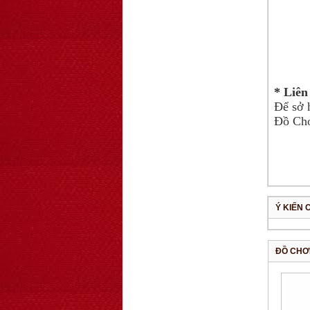
* Liên
Để sở 
Đồ Chơ
Ý KIẾN 
ĐỒ CHƠ