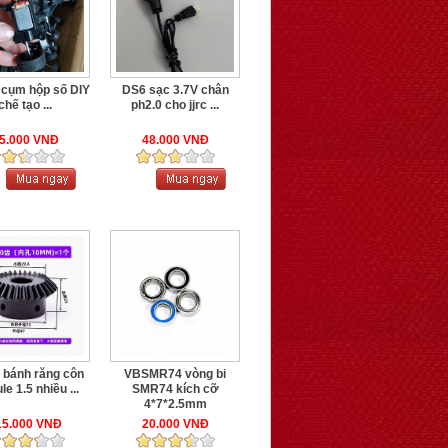
cụm hộp số DIY
DS6 sạc 3.7V chân
chế tạo ...
ph2.0 cho jjrc ...
5.000 VNĐ
48.000 VNĐ
bánh răng côn
VBSMR74 vòng bi
e 1.5 nhiều ...
SMR74 kích cỡ
4*7*2.5mm
15.000 VNĐ
20.000 VNĐ