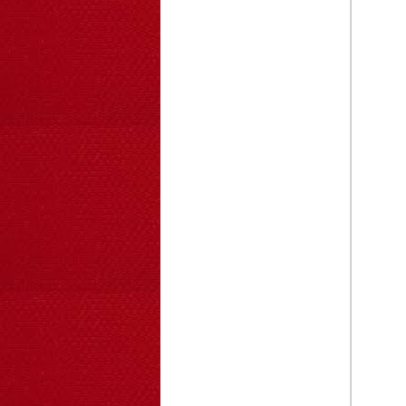
OT33 oto lắp ráp
đơn giản cho ...
352.000 VNĐ