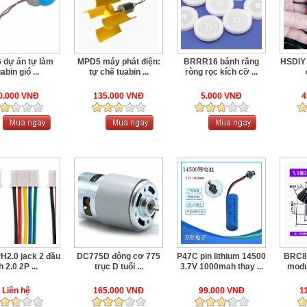
 dự án tự làm
MPD5 máy phát điện:
BRRR16 bánh răng
HSDIY 
abin gió ...
tự chế tuabin ...
ròng rọc kích cỡ ...
0.000 VNĐ
135.000 VNĐ
5.000 VNĐ
4
2.0 jack 2 đầu
DC775D động cơ 775
P47C pin lithium 14500
BRC8 
h 2.0 2P ...
trục D tuổi ...
3.7V 1000mah thay ...
modul
Liên hệ
165.000 VNĐ
99.000 VNĐ
1