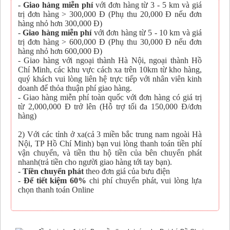
-
Giao hàng miễn phí
với đơn hàng từ 3 - 5 km và giá
trị đơn hàng > 300,000 Đ (Phụ thu 20,000 Đ nếu đơn
hàng nhỏ hơn 300,000 Đ)
-
Giao hàng miễn phí
với đơn hàng từ 5 - 10 km và giá
trị đơn hàng > 600,000 Đ (Phụ thu 30,000 Đ nếu đơn
hàng nhỏ hơn 600,000 Đ)
- Giao hàng với ngoại thành Hà Nội, ngoại thành Hồ
Chí Minh, các khu vực cách xa trên 10km từ kho hàng,
quý khách vui lòng liên hệ trực tiếp với nhân viên kinh
doanh để thỏa thuận phí giao hàng.
- Giao hàng miễn phí toàn quốc với đơn hàng có giá trị
từ 2,000,000 Đ trở lên (Hỗ trợ tối đa 150,000 Đ/đơn
hàng)
2) Với các tỉnh ở xa(cả 3 miền bắc trung nam ngoài Hà
Nội, TP Hồ Chí Minh) bạn vui lòng thanh toán tiền phí
vận chuyển, và tiền thu hộ tiền của bên chuyển phát
nhanh(trả tiền cho người giao hàng tới tay bạn).
-
Tiền chuyển phát
theo đơn giá của bưu điện
-
Để tiết kiệm 60%
chi phí chuyển phát, vui lòng lựa
chọn thanh toán Online