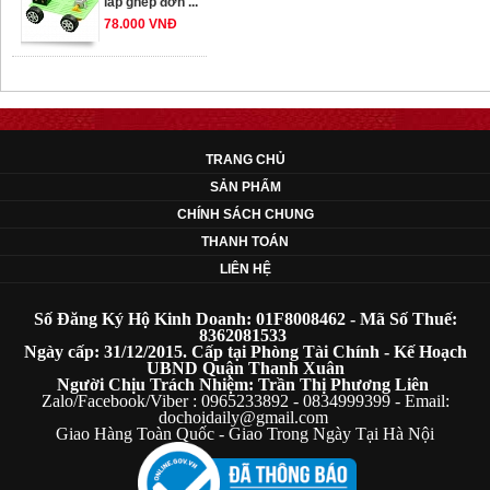
78.000 VNĐ
OT33 oto lắp ráp
đơn giản cho ...
352.000 VNĐ
TRANG CHỦ
SẢN PHẨM
OT35 robot lắp
CHÍNH SÁCH CHUNG
ráp nhấc chân di
THANH TOÁN
...
LIÊN HỆ
259.000 VNĐ
Số Đăng Ký Hộ Kinh Doanh: 01F8008462 - Mã Số Thuế:
OT36 oto mô hình
8362081533
Ngày cấp: 31/12/2015. Cấp tại Phòng Tài Chính - Kế Hoạch
đơn giản có ...
UBND Quận Thanh Xuân
75.000 VNĐ
Người Chịu Trách Nhiệm: Trần Thị Phương Liên
Zalo/Facebook/Viber : 0965233892 - 0834999399 - Email:
dochoidaily@gmail.com
Giao Hàng Toàn Quốc - Giao Trong Ngày Tại Hà Nội
OT5 ôtô mô hình
lắp ghép đơn ...
78.000 VNĐ