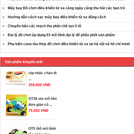
Máy bay Đồ chơi điều khiển từ xa càng ngày càng thu hút các bạn trẻ
Hướng dẫn cách sạc máy bay điều khiển từ xa đúng cách
Chuyên bán các mạch thu phát chế tạo ô tô
Đại lý đồ chơi áp dụng 03 mô hình đại lý để phân phối sản phẩm
Phụ kiện cano tàu thủy đồ chơi điều khiển từ xa tại hà nội và hồ chí minh
Sản phẩm khuyến mãi
OT35 robot lắp
ráp nhấc chân di
...
259.000 VNĐ
OT36 oto mô hình
đơn giản có ...
75.000 VNĐ
OT5 ôtô mô hình
lắp ghép đơn ...