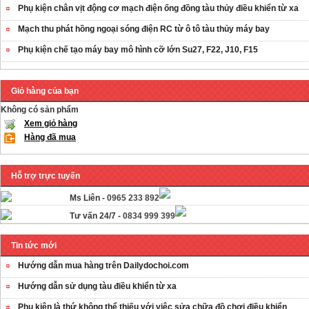
Phụ kiện chân vịt động cơ mạch điện ống đồng tàu thủy điều khiển từ xa
Mạch thu phát hồng ngoại sóng điện RC từ ô tô tàu thủy máy bay
Phụ kiện chế tạo máy bay mô hình cỡ lớn Su27, F22, J10, F15
Giỏ hàng của bạn
Không có sản phẩm
Xem giỏ hàng
Hàng đã mua
Hỗ trợ trực tuyến
Ms Liên -
0965 233 892
Tư vấn 24/7 -
0834 999 399
Tin tức mới
Hướng dẫn mua hàng trên Dailydochoi.com
Hướng dẫn sử dụng tàu điều khiển từ xa
Phụ kiên là thứ không thể thiếu với việc sửa chữa đồ chơi điều khiển