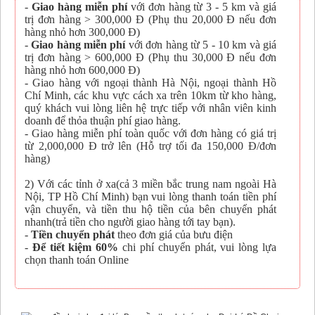
-
Giao hàng miễn phí
với đơn hàng từ 3 - 5 km và giá
trị đơn hàng > 300,000 Đ (Phụ thu 20,000 Đ nếu đơn
hàng nhỏ hơn 300,000 Đ)
-
Giao hàng miễn phí
với đơn hàng từ 5 - 10 km và giá
trị đơn hàng > 600,000 Đ (Phụ thu 30,000 Đ nếu đơn
hàng nhỏ hơn 600,000 Đ)
- Giao hàng với ngoại thành Hà Nội, ngoại thành Hồ
Chí Minh, các khu vực cách xa trên 10km từ kho hàng,
quý khách vui lòng liên hệ trực tiếp với nhân viên kinh
doanh để thỏa thuận phí giao hàng.
- Giao hàng miễn phí toàn quốc với đơn hàng có giá trị
từ 2,000,000 Đ trở lên (Hỗ trợ tối đa 150,000 Đ/đơn
hàng)
2) Với các tỉnh ở xa(cả 3 miền bắc trung nam ngoài Hà
Nội, TP Hồ Chí Minh) bạn vui lòng thanh toán tiền phí
vận chuyển, và tiền thu hộ tiền của bên chuyển phát
nhanh(trả tiền cho người giao hàng tới tay bạn).
-
Tiền chuyển phát
theo đơn giá của bưu điện
-
Để tiết kiệm 60%
chi phí chuyển phát, vui lòng lựa
chọn thanh toán Online