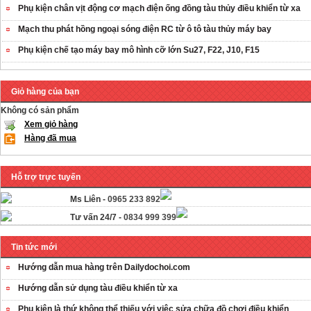
Phụ kiện chân vịt động cơ mạch điện ống đồng tàu thủy điều khiển từ xa
Mạch thu phát hồng ngoại sóng điện RC từ ô tô tàu thủy máy bay
Phụ kiện chế tạo máy bay mô hình cỡ lớn Su27, F22, J10, F15
Giỏ hàng của bạn
Không có sản phẩm
Xem giỏ hàng
Hàng đã mua
Hỗ trợ trực tuyến
Ms Liên -
0965 233 892
Tư vấn 24/7 -
0834 999 399
Tin tức mới
Hướng dẫn mua hàng trên Dailydochoi.com
Hướng dẫn sử dụng tàu điều khiển từ xa
Phụ kiên là thứ không thể thiếu với việc sửa chữa đồ chơi điều khiển