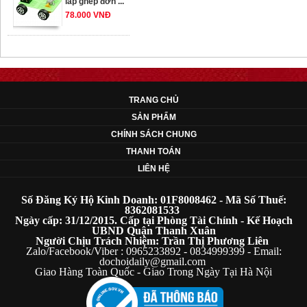
78.000 VNĐ
OT33 oto lắp ráp
đơn giản cho ...
352.000 VNĐ
TRANG CHỦ
SẢN PHẨM
OT35 robot lắp
CHÍNH SÁCH CHUNG
ráp nhấc chân di
THANH TOÁN
...
LIÊN HỆ
259.000 VNĐ
Số Đăng Ký Hộ Kinh Doanh: 01F8008462 - Mã Số Thuế:
OT36 oto mô hình
8362081533
Ngày cấp: 31/12/2015. Cấp tại Phòng Tài Chính - Kế Hoạch
đơn giản có ...
UBND Quận Thanh Xuân
75.000 VNĐ
Người Chịu Trách Nhiệm: Trần Thị Phương Liên
Zalo/Facebook/Viber : 0965233892 - 0834999399 - Email:
dochoidaily@gmail.com
Giao Hàng Toàn Quốc - Giao Trong Ngày Tại Hà Nội
OT5 ôtô mô hình
lắp ghép đơn ...
78.000 VNĐ