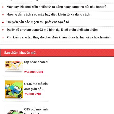
Máy bay Đồ chơi điều khiển từ xa càng ngày càng thu hút các bạn trẻ
Hướng dẫn cách sạc máy bay điều khiển từ xa đúng cách
Chuyên bán các mạch thu phát chế tạo ô tô
Đại lý đồ chơi áp dụng 03 mô hình đại lý để phân phối sản phẩm
Phụ kiện cano tàu thủy đồ chơi điều khiển từ xa tại hà nội và hồ chí minh
Sản phẩm khuyến mãi
OT35 robot lắp
ráp nhấc chân di
...
259.000 VNĐ
OT36 oto mô hình
đơn giản có ...
75.000 VNĐ
OT5 ôtô mô hình
lắp ghép đơn ...