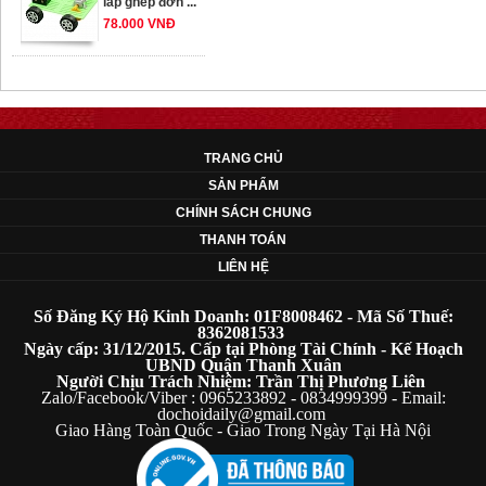
78.000 VNĐ
OT33 oto lắp ráp
đơn giản cho ...
352.000 VNĐ
TRANG CHỦ
SẢN PHẨM
OT35 robot lắp
CHÍNH SÁCH CHUNG
ráp nhấc chân di
THANH TOÁN
...
LIÊN HỆ
259.000 VNĐ
Số Đăng Ký Hộ Kinh Doanh: 01F8008462 - Mã Số Thuế:
OT36 oto mô hình
8362081533
Ngày cấp: 31/12/2015. Cấp tại Phòng Tài Chính - Kế Hoạch
đơn giản có ...
UBND Quận Thanh Xuân
75.000 VNĐ
Người Chịu Trách Nhiệm: Trần Thị Phương Liên
Zalo/Facebook/Viber : 0965233892 - 0834999399 - Email:
dochoidaily@gmail.com
Giao Hàng Toàn Quốc - Giao Trong Ngày Tại Hà Nội
OT5 ôtô mô hình
lắp ghép đơn ...
78.000 VNĐ