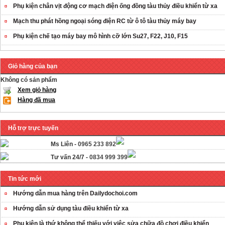
Phụ kiện chân vịt động cơ mạch điện ống đồng tàu thủy điều khiển từ xa
Mạch thu phát hồng ngoại sóng điện RC từ ô tô tàu thủy máy bay
Phụ kiện chế tạo máy bay mô hình cỡ lớn Su27, F22, J10, F15
Giỏ hàng của bạn
Không có sản phẩm
Xem giỏ hàng
Hàng đã mua
Hỗ trợ trực tuyến
Ms Liên -
0965 233 892
Tư vấn 24/7 -
0834 999 399
Tin tức mới
Hướng dẫn mua hàng trên Dailydochoi.com
Hướng dẫn sử dụng tàu điều khiển từ xa
Phụ kiên là thứ không thể thiếu với việc sửa chữa đồ chơi điều khiển