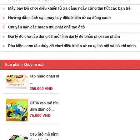
Máy bay Đồ chơi điều khiển từ xa càng ngày càng thu hút các bạn trẻ
Hướng dẫn cách sạc máy bay điều khiển từ xa đúng cách
Chuyên bán các mạch thu phát chế tạo ô tô
Đại lý đồ chơi áp dụng 03 mô hình đại lý để phân phối sản phẩm
Phụ kiện cano tàu thủy đồ chơi điều khiển từ xa tại hà nội và hồ chí minh
Sản phẩm khuyến mãi
OT35 robot lắp
ráp nhấc chân di
...
259.000 VNĐ
OT36 oto mô hình
đơn giản có ...
75.000 VNĐ
OT5 ôtô mô hình
lắp ghép đơn ...