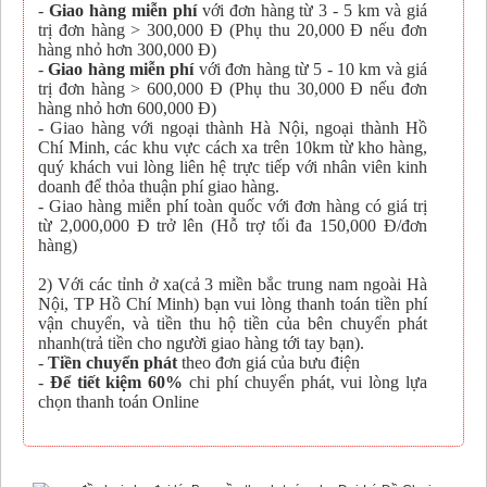
-
Giao hàng miễn phí
với đơn hàng từ 3 - 5 km và giá
trị đơn hàng > 300,000 Đ (Phụ thu 20,000 Đ nếu đơn
hàng nhỏ hơn 300,000 Đ)
-
Giao hàng miễn phí
với đơn hàng từ 5 - 10 km và giá
trị đơn hàng > 600,000 Đ (Phụ thu 30,000 Đ nếu đơn
hàng nhỏ hơn 600,000 Đ)
- Giao hàng với ngoại thành Hà Nội, ngoại thành Hồ
Chí Minh, các khu vực cách xa trên 10km từ kho hàng,
quý khách vui lòng liên hệ trực tiếp với nhân viên kinh
doanh để thỏa thuận phí giao hàng.
- Giao hàng miễn phí toàn quốc với đơn hàng có giá trị
từ 2,000,000 Đ trở lên (Hỗ trợ tối đa 150,000 Đ/đơn
hàng)
2) Với các tỉnh ở xa(cả 3 miền bắc trung nam ngoài Hà
Nội, TP Hồ Chí Minh) bạn vui lòng thanh toán tiền phí
vận chuyển, và tiền thu hộ tiền của bên chuyển phát
nhanh(trả tiền cho người giao hàng tới tay bạn).
-
Tiền chuyển phát
theo đơn giá của bưu điện
-
Để tiết kiệm 60%
chi phí chuyển phát, vui lòng lựa
chọn thanh toán Online