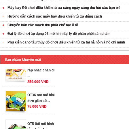
Máy bay Đồ chơi điều khiển từ xa càng ngày càng thu hút các bạn trẻ
Hướng dẫn cách sạc máy bay điều khiển từ xa đúng cách
Chuyên bán các mạch thu phát chế tạo ô tô
Đại lý đồ chơi áp dụng 03 mô hình đại lý để phân phối sản phẩm
Phụ kiện cano tàu thủy đồ chơi điều khiển từ xa tại hà nội và hồ chí minh
Sản phẩm khuyến mãi
OT35 robot lắp
ráp nhấc chân di
...
259.000 VNĐ
OT36 oto mô hình
đơn giản có ...
75.000 VNĐ
OT5 ôtô mô hình
lắp ghép đơn ...