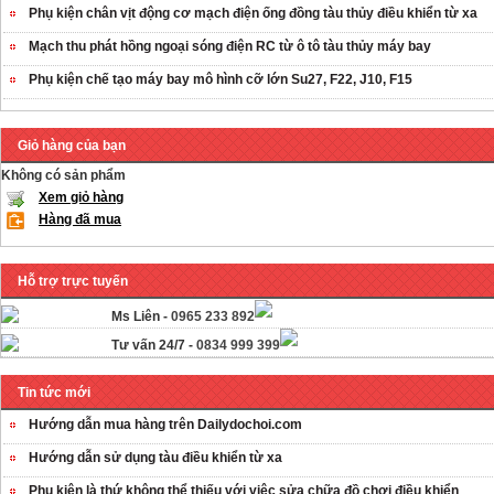
Phụ kiện chân vịt động cơ mạch điện ống đồng tàu thủy điều khiển từ xa
Mạch thu phát hồng ngoại sóng điện RC từ ô tô tàu thủy máy bay
Phụ kiện chế tạo máy bay mô hình cỡ lớn Su27, F22, J10, F15
Giỏ hàng của bạn
Không có sản phẩm
Xem giỏ hàng
Hàng đã mua
Hỗ trợ trực tuyến
Ms Liên -
0965 233 892
Tư vấn 24/7 -
0834 999 399
Tin tức mới
Hướng dẫn mua hàng trên Dailydochoi.com
Hướng dẫn sử dụng tàu điều khiển từ xa
Phụ kiên là thứ không thể thiếu với việc sửa chữa đồ chơi điều khiển