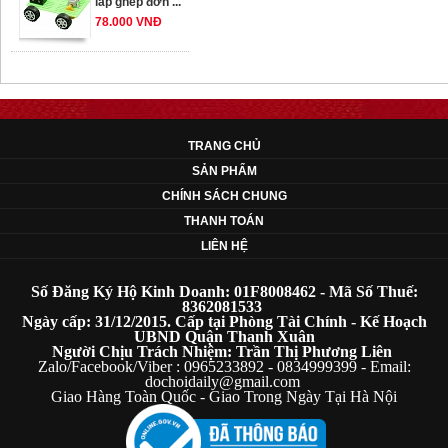
78.000 VNĐ
OT33 oto lắp ráp
đơn giản cho ...
352.000 VNĐ
TRANG CHỦ
SẢN PHẨM
OT35 robot lắp
CHÍNH SÁCH CHUNG
ráp nhấc chân di
THANH TOÁN
...
LIÊN HỆ
259.000 VNĐ
Số Đăng Ký Hộ Kinh Doanh: 01F8008462 - Mã Số Thuế:
OT36 oto mô hình
8362081533
Ngày cấp: 31/12/2015. Cấp tại Phòng Tài Chính - Kế Hoạch
đơn giản có ...
UBND Quận Thanh Xuân
75.000 VNĐ
Người Chịu Trách Nhiệm: Trần Thị Phương Liên
Zalo/Facebook/Viber : 0965233892 - 0834999399 - Email:
dochoidaily@gmail.com
Giao Hàng Toàn Quốc - Giao Trong Ngày Tại Hà Nội
OT5 ôtô mô hình
lắp ghép đơn ...
78.000 VNĐ