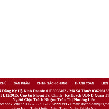
 CHỦ
SẢN PHẨM
CHÍNH SÁCH CHUNG
THANH TOÁN
LIÊN
ố Đăng Ký Hộ Kinh Doanh: 01F8008462 - Mã Số Thuế: 83620815
 31/12/2015. Cấp tại Phòng Tài Chính - Kế Hoạch UBND Quận 
Người Chịu Trách Nhiệm: Trần Thị Phương Liên
acebook/Viber : 0965233892 - 0834999399 - Email:
dochoidaily@gma
Giao Hàng Toàn Quốc - Giao Trong Ngày Tại Hà Nội