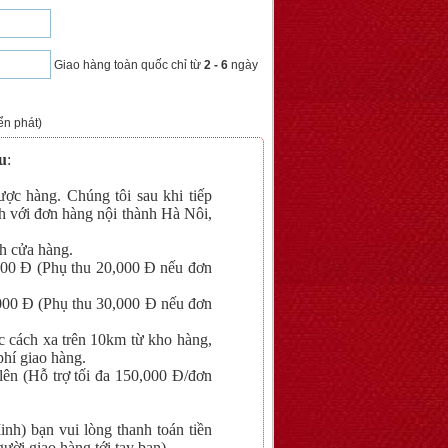
Giao hàng toàn quốc chỉ từ
2 - 6
ngày
ển phát)
u
:
ợc hàng. Chúng tôi sau khi tiếp
h với đơn hàng nội thành Hà Nôi,
h cửa hàng.
,000 Đ (Phụ thu 20,000 Đ nếu đơn
,000 Đ (Phụ thu 30,000 Đ nếu đơn
c cách xa trên 10km từ kho hàng,
phí giao hàng.
 lên (Hỗ trợ tối đa 150,000 Đ/đơn
nh) bạn vui lòng thanh toán tiền
ười giao hàng tới tay bạn).