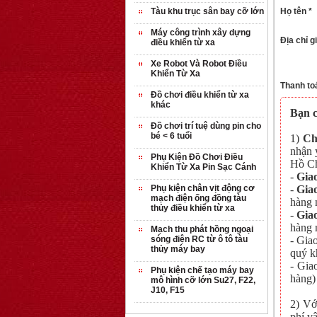
Họ tên *
Tàu khu trục sân bay cỡ lớn
Máy công trình xây dựng
Địa chỉ g
điều khiển từ xa
Xe Robot Và Robot Điều
Khiển Từ Xa
Thanh to
Đồ chơi điều khiển từ xa
khác
Bạn c
Đồ chơi trí tuệ dùng pin cho
bé < 6 tuổi
1)
Ch
nhận 
Phụ Kiện Đồ Chơi Điều
Hồ Ch
Khiển Từ Xa Pin Sạc Cánh
-
Gia
-
Gia
Phụ kiện chân vịt động cơ
mạch điện ống đồng tàu
hàng 
thủy điều khiển từ xa
-
Gia
hàng 
Mạch thu phát hồng ngoại
- Gia
sóng điện RC từ ô tô tàu
thủy máy bay
quý kh
- Gia
Phụ kiện chế tạo máy bay
hàng)
mô hình cỡ lớn Su27, F22,
J10, F15
2) Vớ
phí vậ