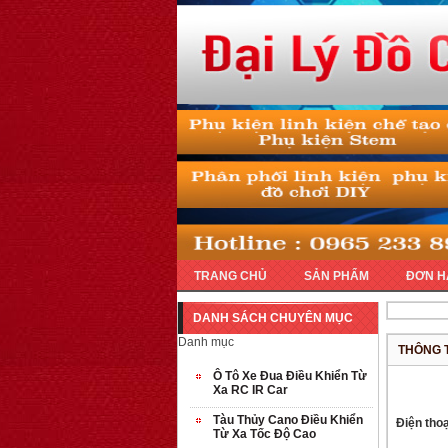
TRANG CHỦ
SẢN PHẨM
ĐƠN H
DANH SÁCH CHUYÊN MỤC
Danh mục
THÔNG 
Ô Tô Xe Đua Điều Khiển Từ
Xa RC IR Car
Tàu Thủy Cano Điều Khiển
Điện thoạ
Từ Xa Tốc Độ Cao