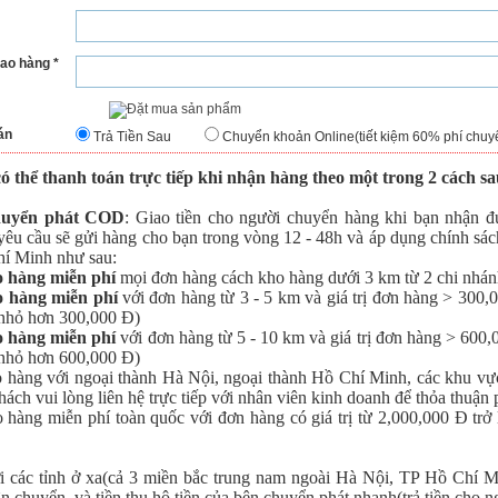
iao hàng *
án
Trả Tiền Sau
Chuyển khoản Online(tiết kiệm 60% phí chuy
ó thể thanh toán trực tiếp khi nhận hàng theo một trong 2 cách sa
uyển phát COD
: Giao tiền cho người chuyển hàng khi bạn nhận đư
yêu cầu sẽ gửi hàng cho bạn trong vòng 12 - 48h và áp dụng chính sác
í Minh như sau:
o hàng miễn phí
mọi đơn hàng cách kho hàng dưới 3 km từ 2 chi nhán
o hàng miễn phí
với đơn hàng từ 3 - 5 km và giá trị đơn hàng > 300
nhỏ hơn 300,000 Đ)
o hàng miễn phí
với đơn hàng từ 5 - 10 km và giá trị đơn hàng > 600
nhỏ hơn 600,000 Đ)
o hàng với ngoại thành Hà Nội, ngoại thành Hồ Chí Minh, các khu vự
ách vui lòng liên hệ trực tiếp với nhân viên kinh doanh để thỏa thuận 
o hàng miễn phí toàn quốc với đơn hàng có giá trị từ 2,000,000 Đ trở
i các tỉnh ở xa(cả 3 miền bắc trung nam ngoài Hà Nội, TP Hồ Chí Mi
n chuyển, và tiền thu hộ tiền của bên chuyển phát nhanh(trả tiền cho ng