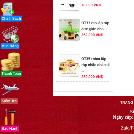
OT33 oto lắp ráp
Chính Sách
đơn giản cho ...
352.000 VNĐ
Mua Hàng
OT35 robot lắp
ráp nhấc chân di
...
259.000 VNĐ
Thanh Toán
OT36 oto mô hình
đơn giản có ...
75.000 VNĐ
Kiểm Tra
TRANG
S
OT5 ôtô mô hình
Ngày cấp:
lắp ghép đơn ...
78.000 VNĐ
Zalo/F
Bảo Hành