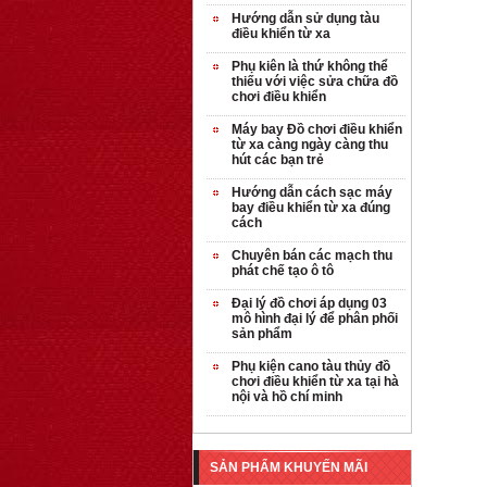
Hướng dẫn sử dụng tàu
điều khiển từ xa
Phụ kiên là thứ không thể
thiếu với việc sửa chữa đồ
chơi điều khiển
Máy bay Đồ chơi điều khiển
từ xa càng ngày càng thu
hút các bạn trẻ
Hướng dẫn cách sạc máy
bay điều khiển từ xa đúng
OT35 robot lắp
cách
ráp nhấc chân di
Chuyên bán các mạch thu
...
phát chế tạo ô tô
259.000 VNĐ
Đại lý đồ chơi áp dụng 03
mô hình đại lý để phân phối
OT36 oto mô hình
sản phẩm
đơn giản có ...
Phụ kiện cano tàu thủy đồ
75.000 VNĐ
chơi điều khiển từ xa tại hà
nội và hồ chí minh
OT5 ôtô mô hình
lắp ghép đơn ...
SẢN PHẨM KHUYẾN MÃI
78.000 VNĐ