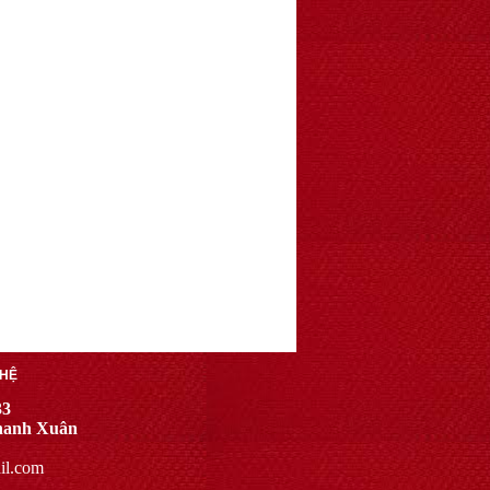
 HỆ
33
Thanh Xuân
il.com