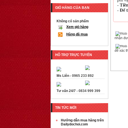
-
Tiề
GIỎ HÀNG CỦA BẠN
-
Để 
Không có sản phẩm
Xem giỏ hàng
Hàng đã mua
nhận đượ
để xác t
HỖ TRỢ TRỰC TUYẾN
Ms Liên -
0965 233 892
Tư vấn 24/7 -
0834 999 399
TIN TỨC MỚI
Hướng dẫn mua hàng trên
Dailydochoi.com