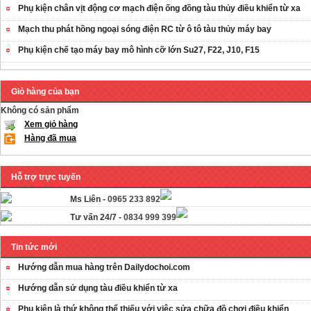
Phụ kiện chân vịt động cơ mạch điện ống đồng tàu thủy điều khiển từ xa
Mạch thu phát hồng ngoại sóng điện RC từ ô tô tàu thủy máy bay
Phụ kiện chế tạo máy bay mô hình cỡ lớn Su27, F22, J10, F15
Giỏ hàng của bạn
Không có sản phẩm
Xem giỏ hàng
Hàng đã mua
Hỗ trợ trực tuyến
Ms Liên -
0965 233 892
Tư vấn 24/7 -
0834 999 399
Tin tức mới
Hướng dẫn mua hàng trên Dailydochoi.com
Hướng dẫn sử dụng tàu điều khiển từ xa
Phụ kiên là thứ không thể thiếu với việc sửa chữa đồ chơi điều khiển