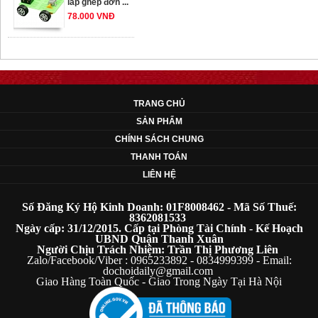
78.000 VNĐ
OT33 oto lắp ráp
đơn giản cho ...
352.000 VNĐ
TRANG CHỦ
SẢN PHẨM
OT35 robot lắp
CHÍNH SÁCH CHUNG
ráp nhấc chân di
THANH TOÁN
...
LIÊN HỆ
259.000 VNĐ
Số Đăng Ký Hộ Kinh Doanh: 01F8008462 - Mã Số Thuế:
OT36 oto mô hình
8362081533
Ngày cấp: 31/12/2015. Cấp tại Phòng Tài Chính - Kế Hoạch
đơn giản có ...
UBND Quận Thanh Xuân
75.000 VNĐ
Người Chịu Trách Nhiệm: Trần Thị Phương Liên
Zalo/Facebook/Viber : 0965233892 - 0834999399 - Email:
dochoidaily@gmail.com
Giao Hàng Toàn Quốc - Giao Trong Ngày Tại Hà Nội
OT5 ôtô mô hình
lắp ghép đơn ...
78.000 VNĐ