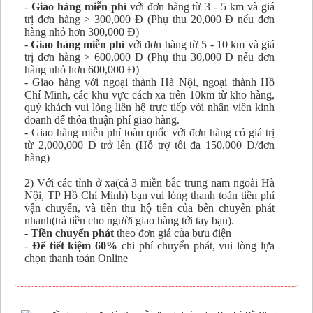
-
Giao hàng miễn phí
với đơn hàng từ 3 - 5 km và giá
trị đơn hàng > 300,000 Đ (Phụ thu 20,000 Đ nếu đơn
hàng nhỏ hơn 300,000 Đ)
-
Giao hàng miễn phí
với đơn hàng từ 5 - 10 km và giá
trị đơn hàng > 600,000 Đ (Phụ thu 30,000 Đ nếu đơn
hàng nhỏ hơn 600,000 Đ)
- Giao hàng với ngoại thành Hà Nội, ngoại thành Hồ
Chí Minh, các khu vực cách xa trên 10km từ kho hàng,
quý khách vui lòng liên hệ trực tiếp với nhân viên kinh
doanh để thỏa thuận phí giao hàng.
- Giao hàng miễn phí toàn quốc với đơn hàng có giá trị
từ 2,000,000 Đ trở lên (Hỗ trợ tối đa 150,000 Đ/đơn
hàng)
2) Với các tỉnh ở xa(cả 3 miền bắc trung nam ngoài Hà
Nội, TP Hồ Chí Minh) bạn vui lòng thanh toán tiền phí
vận chuyển, và tiền thu hộ tiền của bên chuyển phát
nhanh(trả tiền cho người giao hàng tới tay bạn).
-
Tiền chuyển phát
theo đơn giá của bưu điện
-
Để tiết kiệm 60%
chi phí chuyển phát, vui lòng lựa
chọn thanh toán Online