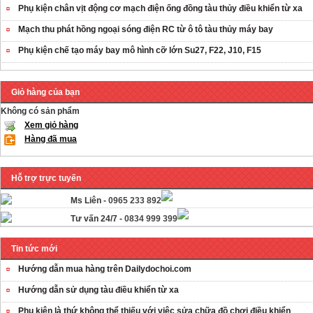
Phụ kiện chân vịt động cơ mạch điện ống đồng tàu thủy điều khiển từ xa
Mạch thu phát hồng ngoại sóng điện RC từ ô tô tàu thủy máy bay
Phụ kiện chế tạo máy bay mô hình cỡ lớn Su27, F22, J10, F15
Giỏ hàng của bạn
Không có sản phẩm
Xem giỏ hàng
Hàng đã mua
Hỗ trợ trực tuyến
Ms Liên -
0965 233 892
Tư vấn 24/7 -
0834 999 399
Tin tức mới
Hướng dẫn mua hàng trên Dailydochoi.com
Hướng dẫn sử dụng tàu điều khiển từ xa
Phụ kiên là thứ không thể thiếu với việc sửa chữa đồ chơi điều khiển