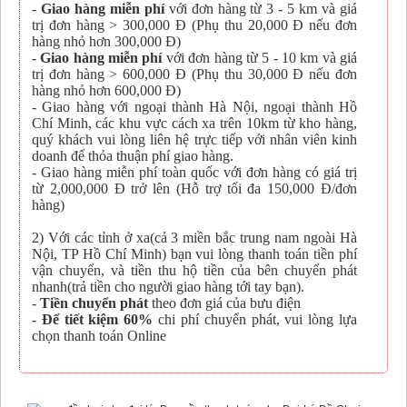
-
Giao hàng miễn phí
với đơn hàng từ 3 - 5 km và giá
trị đơn hàng > 300,000 Đ (Phụ thu 20,000 Đ nếu đơn
hàng nhỏ hơn 300,000 Đ)
-
Giao hàng miễn phí
với đơn hàng từ 5 - 10 km và giá
trị đơn hàng > 600,000 Đ (Phụ thu 30,000 Đ nếu đơn
hàng nhỏ hơn 600,000 Đ)
- Giao hàng với ngoại thành Hà Nội, ngoại thành Hồ
Chí Minh, các khu vực cách xa trên 10km từ kho hàng,
quý khách vui lòng liên hệ trực tiếp với nhân viên kinh
doanh để thỏa thuận phí giao hàng.
- Giao hàng miễn phí toàn quốc với đơn hàng có giá trị
từ 2,000,000 Đ trở lên (Hỗ trợ tối đa 150,000 Đ/đơn
hàng)
2) Với các tỉnh ở xa(cả 3 miền bắc trung nam ngoài Hà
Nội, TP Hồ Chí Minh) bạn vui lòng thanh toán tiền phí
vận chuyển, và tiền thu hộ tiền của bên chuyển phát
nhanh(trả tiền cho người giao hàng tới tay bạn).
-
Tiền chuyển phát
theo đơn giá của bưu điện
-
Để tiết kiệm 60%
chi phí chuyển phát, vui lòng lựa
chọn thanh toán Online