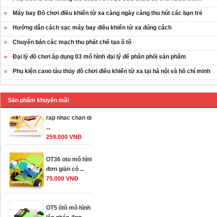
Máy bay Đồ chơi điều khiển từ xa càng ngày càng thu hút các bạn trẻ
Hướng dẫn cách sạc máy bay điều khiển từ xa đúng cách
Chuyên bán các mạch thu phát chế tạo ô tô
Đại lý đồ chơi áp dụng 03 mô hình đại lý để phân phối sản phẩm
Phụ kiện cano tàu thủy đồ chơi điều khiển từ xa tại hà nội và hồ chí minh
Sản phẩm khuyến mãi
OT35 robot lắp
ráp nhấc chân di
...
259.000 VNĐ
OT36 oto mô hình
đơn giản có ...
75.000 VNĐ
OT5 ôtô mô hình
lắp ghép đơn ...