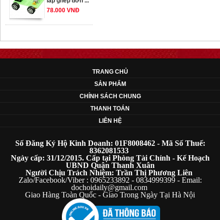
78.000 VNĐ
OT33 oto lắp ráp
đơn giản cho ...
352.000 VNĐ
TRANG CHỦ
SẢN PHẨM
OT35 robot lắp
CHÍNH SÁCH CHUNG
ráp nhấc chân di
THANH TOÁN
...
LIÊN HỆ
259.000 VNĐ
Số Đăng Ký Hộ Kinh Doanh: 01F8008462 - Mã Số Thuế:
OT36 oto mô hình
8362081533
Ngày cấp: 31/12/2015. Cấp tại Phòng Tài Chính - Kế Hoạch
đơn giản có ...
UBND Quận Thanh Xuân
75.000 VNĐ
Người Chịu Trách Nhiệm: Trần Thị Phương Liên
Zalo/Facebook/Viber : 0965233892 - 0834999399 - Email:
dochoidaily@gmail.com
Giao Hàng Toàn Quốc - Giao Trong Ngày Tại Hà Nội
OT5 ôtô mô hình
lắp ghép đơn ...
78.000 VNĐ