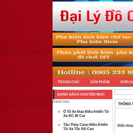
TRANG CHỦ
SẢN PHẨM
ĐƠN H
DANH SÁCH CHUYÊN MỤC
Danh mục
THÔNG 
Ô Tô Xe Đua Điều Khiển Từ
Xa RC IR Car
Tàu Thủy Cano Điều Khiển
Điện thoạ
Từ Xa Tốc Độ Cao