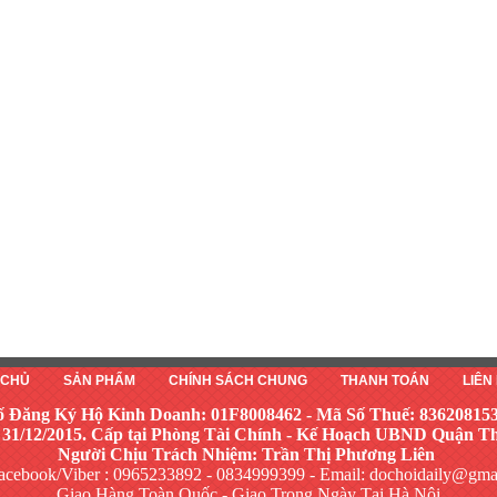
 CHỦ
SẢN PHẨM
CHÍNH SÁCH CHUNG
THANH TOÁN
LIÊN
ố Đăng Ký Hộ Kinh Doanh: 01F8008462 - Mã Số Thuế: 83620815
 31/12/2015. Cấp tại Phòng Tài Chính - Kế Hoạch UBND Quận 
Người Chịu Trách Nhiệm: Trần Thị Phương Liên
acebook/Viber : 0965233892 - 0834999399 - Email:
dochoidaily@gma
Giao Hàng Toàn Quốc - Giao Trong Ngày Tại Hà Nội