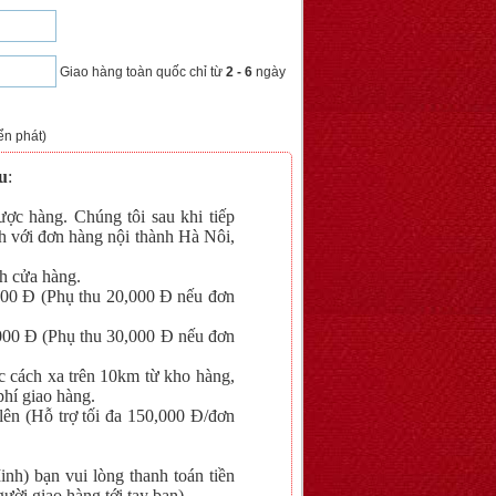
Giao hàng toàn quốc chỉ từ
2 - 6
ngày
ển phát)
u
:
ợc hàng. Chúng tôi sau khi tiếp
h với đơn hàng nội thành Hà Nôi,
h cửa hàng.
,000 Đ (Phụ thu 20,000 Đ nếu đơn
,000 Đ (Phụ thu 30,000 Đ nếu đơn
c cách xa trên 10km từ kho hàng,
phí giao hàng.
 lên (Hỗ trợ tối đa 150,000 Đ/đơn
nh) bạn vui lòng thanh toán tiền
ười giao hàng tới tay bạn).