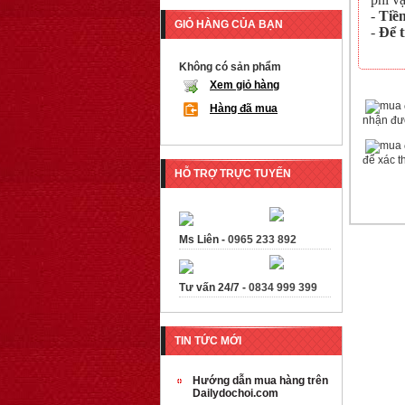
-
Tiề
GIỎ HÀNG CỦA BẠN
-
Để 
Không có sản phẩm
Xem giỏ hàng
Hàng đã mua
nhận đượ
để xác t
HỖ TRỢ TRỰC TUYẾN
Ms Liên -
0965 233 892
Tư vấn 24/7 -
0834 999 399
TIN TỨC MỚI
Hướng dẫn mua hàng trên
Dailydochoi.com