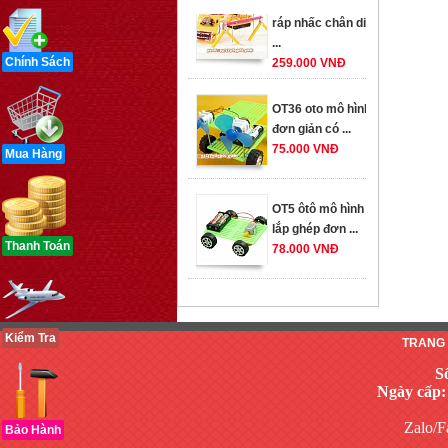
ráp nhấc chân di
...
259.000 VNĐ
Chính Sách
OT36 oto mô hình
đơn giản có ...
75.000 VNĐ
Mua Hàng
OT5 ôtô mô hình
lắp ghép đơn ...
78.000 VNĐ
Thanh Toán
OT33 oto lắp ráp
đơn giản cho ...
352.000 VNĐ
Kiểm Tra
TRANG
S
Ngày cấp:
OT35 robot lắp
Zalo/F
ráp nhấc chân di
Bảo Hành