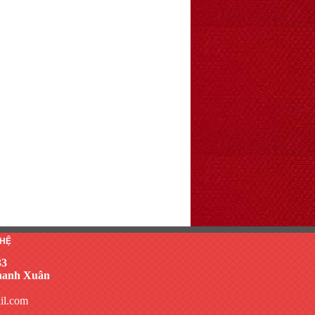
 HỆ
33
Thanh Xuân
il.com