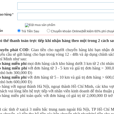
iao hàng *
án
Trả Tiền Sau
Chuyển khoản Online(tiết kiệm 60% phí chuy
ó thể thanh toán trực tiếp khi nhận hàng theo một trong 2 cách sa
uyển phát COD
: Giao tiền cho người chuyển hàng khi bạn nhận đư
yêu cầu sẽ gửi hàng cho bạn trong vòng 12 - 48h và áp dụng chính sác
í Minh như sau:
o hàng miễn phí
mọi đơn hàng cách kho hàng dưới 3 km từ 2 chi nhán
o hàng miễn phí
với đơn hàng từ 3 - 5 km và giá trị đơn hàng > 300
nhỏ hơn 300,000 Đ)
o hàng miễn phí
với đơn hàng từ 5 - 10 km và giá trị đơn hàng > 600
nhỏ hơn 600,000 Đ)
o hàng với ngoại thành Hà Nội, ngoại thành Hồ Chí Minh, các khu vự
ách vui lòng liên hệ trực tiếp với nhân viên kinh doanh để thỏa thuận 
o hàng miễn phí toàn quốc với đơn hàng có giá trị từ 2,000,000 Đ trở
i các tỉnh ở xa(cả 3 miền bắc trung nam ngoài Hà Nội, TP Hồ Chí Mi
n chuyển, và tiền thu hộ tiền của bên chuyển phát nhanh(trả tiền cho ng