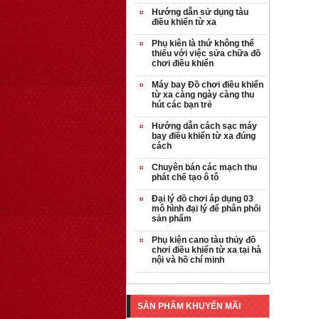
Hướng dẫn sử dụng tàu
điều khiển từ xa
Phụ kiên là thứ không thể
thiếu với việc sửa chữa đồ
chơi điều khiển
Máy bay Đồ chơi điều khiển
từ xa càng ngày càng thu
hút các bạn trẻ
Hướng dẫn cách sạc máy
bay điều khiển từ xa đúng
cách
Chuyên bán các mạch thu
phát chế tạo ô tô
Đại lý đồ chơi áp dụng 03
mô hình đại lý để phân phối
sản phẩm
Phụ kiện cano tàu thủy đồ
chơi điều khiển từ xa tại hà
nội và hồ chí minh
SẢN PHẨM KHUYẾN MÃI
OT35 robot lắp