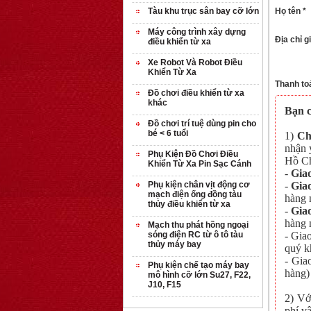
Họ tên *
Tàu khu trục sân bay cỡ lớn
Máy công trình xây dựng
Địa chỉ g
điều khiển từ xa
Xe Robot Và Robot Điều
Khiển Từ Xa
Thanh to
Đồ chơi điều khiển từ xa
khác
Bạn c
Đồ chơi trí tuệ dùng pin cho
bé < 6 tuổi
1)
Ch
nhận 
Phụ Kiện Đồ Chơi Điều
Hồ Ch
Khiển Từ Xa Pin Sạc Cánh
-
Gia
-
Gia
Phụ kiện chân vịt động cơ
mạch điện ống đồng tàu
hàng 
thủy điều khiển từ xa
-
Gia
hàng 
Mạch thu phát hồng ngoại
- Gia
sóng điện RC từ ô tô tàu
thủy máy bay
quý kh
- Gia
Phụ kiện chế tạo máy bay
hàng)
mô hình cỡ lớn Su27, F22,
J10, F15
2) Vớ
phí vậ