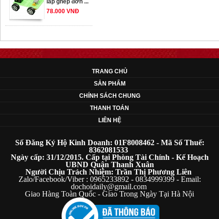
78.000 VNĐ
OT33 oto lắp ráp
đơn giản cho ...
352.000 VNĐ
TRANG CHỦ
SẢN PHẨM
OT35 robot lắp
CHÍNH SÁCH CHUNG
ráp nhấc chân di
THANH TOÁN
...
LIÊN HỆ
259.000 VNĐ
Số Đăng Ký Hộ Kinh Doanh: 01F8008462 - Mã Số Thuế:
OT36 oto mô hình
8362081533
Ngày cấp: 31/12/2015. Cấp tại Phòng Tài Chính - Kế Hoạch
đơn giản có ...
UBND Quận Thanh Xuân
75.000 VNĐ
Người Chịu Trách Nhiệm: Trần Thị Phương Liên
Zalo/Facebook/Viber : 0965233892 - 0834999399 - Email:
dochoidaily@gmail.com
Giao Hàng Toàn Quốc - Giao Trong Ngày Tại Hà Nội
OT5 ôtô mô hình
lắp ghép đơn ...
78.000 VNĐ