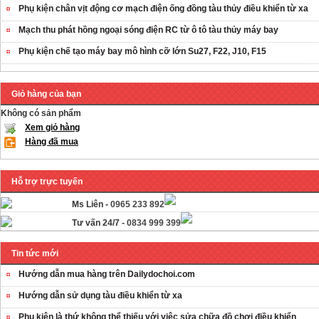
Phụ kiện chân vịt động cơ mạch điện ống đồng tàu thủy điều khiển từ xa
Mạch thu phát hồng ngoại sóng điện RC từ ô tô tàu thủy máy bay
Phụ kiện chế tạo máy bay mô hình cỡ lớn Su27, F22, J10, F15
Giỏ hàng của bạn
Không có sản phẩm
Xem giỏ hàng
Hàng đã mua
Hỗ trợ trực tuyến
Ms Liên -
0965 233 892
Tư vấn 24/7 -
0834 999 399
Tin tức mới
Hướng dẫn mua hàng trên Dailydochoi.com
Hướng dẫn sử dụng tàu điều khiển từ xa
Phụ kiên là thứ không thể thiếu với việc sửa chữa đồ chơi điều khiển