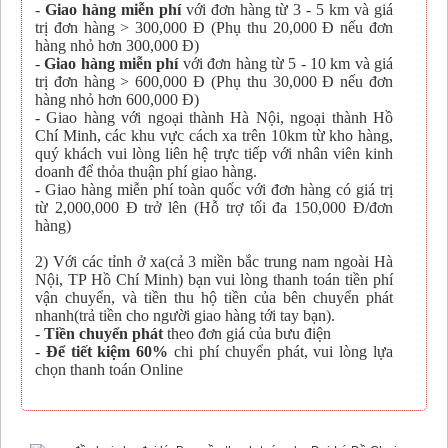
-
Giao hàng miễn phí
với đơn hàng từ 3 - 5 km và giá
trị đơn hàng > 300,000 Đ (Phụ thu 20,000 Đ nếu đơn
hàng nhỏ hơn 300,000 Đ)
-
Giao hàng miễn phí
với đơn hàng từ 5 - 10 km và giá
trị đơn hàng > 600,000 Đ (Phụ thu 30,000 Đ nếu đơn
hàng nhỏ hơn 600,000 Đ)
- Giao hàng với ngoại thành Hà Nội, ngoại thành Hồ
Chí Minh, các khu vực cách xa trên 10km từ kho hàng,
quý khách vui lòng liên hệ trực tiếp với nhân viên kinh
doanh để thỏa thuận phí giao hàng.
- Giao hàng miễn phí toàn quốc với đơn hàng có giá trị
từ 2,000,000 Đ trở lên (Hỗ trợ tối đa 150,000 Đ/đơn
hàng)
2) Với các tỉnh ở xa(cả 3 miền bắc trung nam ngoài Hà
Nội, TP Hồ Chí Minh) bạn vui lòng thanh toán tiền phí
vận chuyển, và tiền thu hộ tiền của bên chuyển phát
nhanh(trả tiền cho người giao hàng tới tay bạn).
-
Tiền chuyển phát
theo đơn giá của bưu điện
-
Để tiết kiệm 60%
chi phí chuyển phát, vui lòng lựa
chọn thanh toán Online