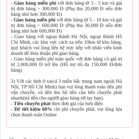
-
Giao hàng miễn phí
với đơn hàng từ 3 - 5 km và giá
trị đơn hàng > 300,000 Đ (Phụ thu 20,000 Đ nếu đơn
hàng nhỏ hơn 300,000 Đ)
-
Giao hàng miễn phí
với đơn hàng từ 5 - 10 km và giá
trị đơn hàng > 600,000 Đ (Phụ thu 30,000 Đ nếu đơn
hàng nhỏ hơn 600,000 Đ)
- Giao hàng với ngoại thành Hà Nội, ngoại thành Hồ
Chí Minh, các khu vực cách xa trên 10km từ kho hàng,
quý khách vui lòng liên hệ trực tiếp với nhân viên kinh
doanh để thỏa thuận phí giao hàng.
- Giao hàng miễn phí toàn quốc với đơn hàng có giá trị
từ 2,000,000 Đ trở lên (Hỗ trợ tối đa 150,000 Đ/đơn
hàng)
2) Với các tỉnh ở xa(cả 3 miền bắc trung nam ngoài Hà
Nội, TP Hồ Chí Minh) bạn vui lòng thanh toán tiền phí
vận chuyển, và tiền thu hộ tiền của bên chuyển phát
nhanh(trả tiền cho người giao hàng tới tay bạn).
-
Tiền chuyển phát
theo đơn giá của bưu điện
-
Để tiết kiệm 60%
chi phí chuyển phát, vui lòng lựa
chọn thanh toán Online