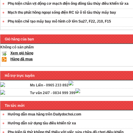
Phụ kiện chân vịt động cơ mạch điện ống đồng tàu thủy điều khiển từ xa
Mạch thu phát hồng ngoại sóng điện RC từ ô tô tàu thủy máy bay
Phụ kiện chế tạo máy bay mô hình cỡ lớn Su27, F22, J10, F15
Giỏ hàng của bạn
Không có sản phẩm
Xem giỏ hàng
Hàng đã mua
Hỗ trợ trực tuyến
Ms Liên -
0965 233 892
Tư vấn 24/7 -
0834 999 399
Tin tức mới
Hướng dẫn mua hàng trên Dailydochoi.com
Hướng dẫn sử dụng tàu điều khiển từ xa
Phụ kiên là thứ không thể thiếu với việc sửa chữa đồ chơi điều khiển