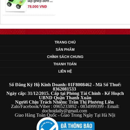
78.000 VNĐ
OT33 oto lắp ráp
đơn giản cho ...
352.000 VNĐ
TRANG CHỦ
SẢN PHẨM
OT35 robot lắp
CHÍNH SÁCH CHUNG
ráp nhấc chân di
THANH TOÁN
...
LIÊN HỆ
259.000 VNĐ
Số Đăng Ký Hộ Kinh Doanh: 01F8008462 - Mã Số Thuế:
OT36 oto mô hình
8362081533
Ngày cấp: 31/12/2015. Cấp tại Phòng Tài Chính - Kế Hoạch
đơn giản có ...
UBND Quận Thanh Xuân
75.000 VNĐ
Người Chịu Trách Nhiệm: Trần Thị Phương Liên
Zalo/Facebook/Viber : 0965233892 - 0834999399 - Email:
dochoidaily@gmail.com
Giao Hàng Toàn Quốc - Giao Trong Ngày Tại Hà Nội
OT5 ôtô mô hình
lắp ghép đơn ...
78.000 VNĐ