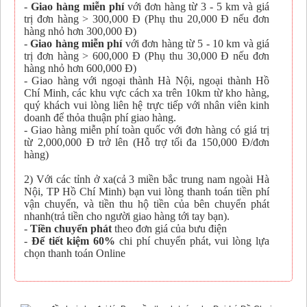
-
Giao hàng miễn phí
với đơn hàng từ 3 - 5 km và giá
trị đơn hàng > 300,000 Đ (Phụ thu 20,000 Đ nếu đơn
hàng nhỏ hơn 300,000 Đ)
-
Giao hàng miễn phí
với đơn hàng từ 5 - 10 km và giá
trị đơn hàng > 600,000 Đ (Phụ thu 30,000 Đ nếu đơn
hàng nhỏ hơn 600,000 Đ)
- Giao hàng với ngoại thành Hà Nội, ngoại thành Hồ
Chí Minh, các khu vực cách xa trên 10km từ kho hàng,
quý khách vui lòng liên hệ trực tiếp với nhân viên kinh
doanh để thỏa thuận phí giao hàng.
- Giao hàng miễn phí toàn quốc với đơn hàng có giá trị
từ 2,000,000 Đ trở lên (Hỗ trợ tối đa 150,000 Đ/đơn
hàng)
2) Với các tỉnh ở xa(cả 3 miền bắc trung nam ngoài Hà
Nội, TP Hồ Chí Minh) bạn vui lòng thanh toán tiền phí
vận chuyển, và tiền thu hộ tiền của bên chuyển phát
nhanh(trả tiền cho người giao hàng tới tay bạn).
-
Tiền chuyển phát
theo đơn giá của bưu điện
-
Để tiết kiệm 60%
chi phí chuyển phát, vui lòng lựa
chọn thanh toán Online