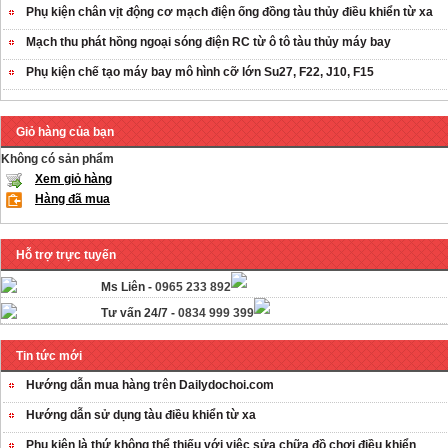
Phụ kiện chân vịt động cơ mạch điện ống đồng tàu thủy điều khiển từ xa
Mạch thu phát hồng ngoại sóng điện RC từ ô tô tàu thủy máy bay
Phụ kiện chế tạo máy bay mô hình cỡ lớn Su27, F22, J10, F15
Giỏ hàng của bạn
Không có sản phẩm
Xem giỏ hàng
Hàng đã mua
Hỗ trợ trực tuyến
Ms Liên -
0965 233 892
Tư vấn 24/7 -
0834 999 399
Tin tức mới
Hướng dẫn mua hàng trên Dailydochoi.com
Hướng dẫn sử dụng tàu điều khiển từ xa
Phụ kiên là thứ không thể thiếu với việc sửa chữa đồ chơi điều khiển