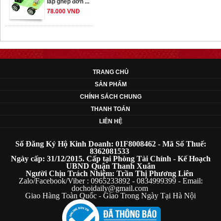
78.000 VNĐ
OT33 oto lắp ráp
đơn giản cho ...
352.000 VNĐ
TRANG CHỦ
SẢN PHẨM
OT35 robot lắp
CHÍNH SÁCH CHUNG
ráp nhấc chân di
THANH TOÁN
...
LIÊN HỆ
259.000 VNĐ
Số Đăng Ký Hộ Kinh Doanh: 01F8008462 - Mã Số Thuế:
OT36 oto mô hình
8362081533
Ngày cấp: 31/12/2015. Cấp tại Phòng Tài Chính - Kế Hoạch
đơn giản có ...
UBND Quận Thanh Xuân
75.000 VNĐ
Người Chịu Trách Nhiệm: Trần Thị Phương Liên
Zalo/Facebook/Viber : 0965233892 - 0834999399 - Email:
dochoidaily@gmail.com
Giao Hàng Toàn Quốc - Giao Trong Ngày Tại Hà Nội
OT5 ôtô mô hình
lắp ghép đơn ...
78.000 VNĐ