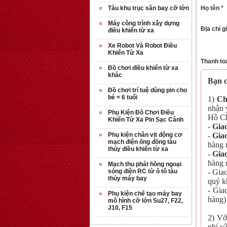
Họ tên *
Tàu khu trục sân bay cỡ lớn
Máy công trình xây dựng
Địa chỉ g
điều khiển từ xa
Xe Robot Và Robot Điều
Khiển Từ Xa
Thanh to
Đồ chơi điều khiển từ xa
khác
Bạn c
Đồ chơi trí tuệ dùng pin cho
bé < 6 tuổi
1)
Ch
nhận 
Phụ Kiện Đồ Chơi Điều
Hồ Ch
Khiển Từ Xa Pin Sạc Cánh
-
Gia
-
Gia
Phụ kiện chân vịt động cơ
mạch điện ống đồng tàu
hàng 
thủy điều khiển từ xa
-
Gia
hàng 
Mạch thu phát hồng ngoại
- Gia
sóng điện RC từ ô tô tàu
thủy máy bay
quý kh
- Gia
Phụ kiện chế tạo máy bay
hàng)
mô hình cỡ lớn Su27, F22,
J10, F15
2) Vớ
phí vậ