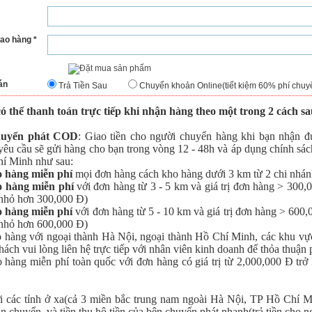
iao hàng *
án
Trả Tiền Sau
Chuyển khoản Online(tiết kiệm 60% phí chuy
ó thể thanh toán trực tiếp khi nhận hàng theo một trong 2 cách sa
uyển phát COD
: Giao tiền cho người chuyển hàng khi bạn nhận đư
yêu cầu sẽ gửi hàng cho bạn trong vòng 12 - 48h và áp dụng chính sác
í Minh như sau:
o hàng miễn phí
mọi đơn hàng cách kho hàng dưới 3 km từ 2 chi nhán
o hàng miễn phí
với đơn hàng từ 3 - 5 km và giá trị đơn hàng > 300
nhỏ hơn 300,000 Đ)
o hàng miễn phí
với đơn hàng từ 5 - 10 km và giá trị đơn hàng > 600
nhỏ hơn 600,000 Đ)
o hàng với ngoại thành Hà Nội, ngoại thành Hồ Chí Minh, các khu vự
ách vui lòng liên hệ trực tiếp với nhân viên kinh doanh để thỏa thuận 
o hàng miễn phí toàn quốc với đơn hàng có giá trị từ 2,000,000 Đ trở
i các tỉnh ở xa(cả 3 miền bắc trung nam ngoài Hà Nội, TP Hồ Chí Mi
n chuyển, và tiền thu hộ tiền của bên chuyển phát nhanh(trả tiền cho ng