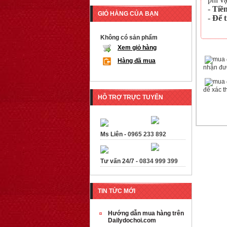
-
Tiề
GIỎ HÀNG CỦA BẠN
-
Để 
Không có sản phẩm
Xem giỏ hàng
Hàng đã mua
nhận đượ
để xác t
HỖ TRỢ TRỰC TUYẾN
Ms Liên -
0965 233 892
Tư vấn 24/7 -
0834 999 399
TIN TỨC MỚI
Hướng dẫn mua hàng trên
Dailydochoi.com