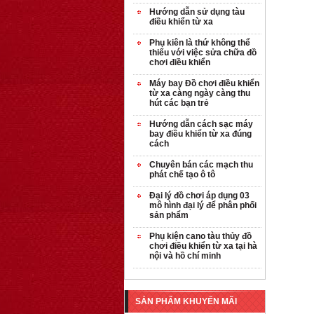
Hướng dẫn sử dụng tàu
điều khiển từ xa
Phụ kiên là thứ không thể
thiếu với việc sửa chữa đồ
chơi điều khiển
Máy bay Đồ chơi điều khiển
từ xa càng ngày càng thu
hút các bạn trẻ
Hướng dẫn cách sạc máy
bay điều khiển từ xa đúng
cách
Chuyên bán các mạch thu
phát chế tạo ô tô
Đại lý đồ chơi áp dụng 03
mô hình đại lý để phân phối
sản phẩm
Phụ kiện cano tàu thủy đồ
chơi điều khiển từ xa tại hà
nội và hồ chí minh
SẢN PHẨM KHUYẾN MÃI
OT35 robot lắp