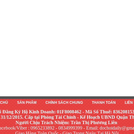
 CHỦ
SẢN PHẨM
CHÍNH SÁCH CHUNG
THANH TOÁN
LIÊN
ố Đăng Ký Hộ Kinh Doanh: 01F8008462 - Mã Số Thuế: 83620815
 31/12/2015. Cấp tại Phòng Tài Chính - Kế Hoạch UBND Quận 
Người Chịu Trách Nhiệm: Trần Thị Phương Liên
acebook/Viber : 0965233892 - 0834999399 - Email:
dochoidaily@gma
Giao Hàng Toàn Quốc - Giao Trong Ngày Tại Hà Nội