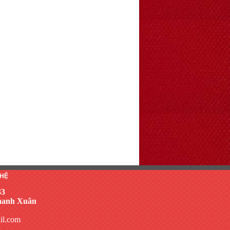
 HỆ
33
Thanh Xuân
il.com