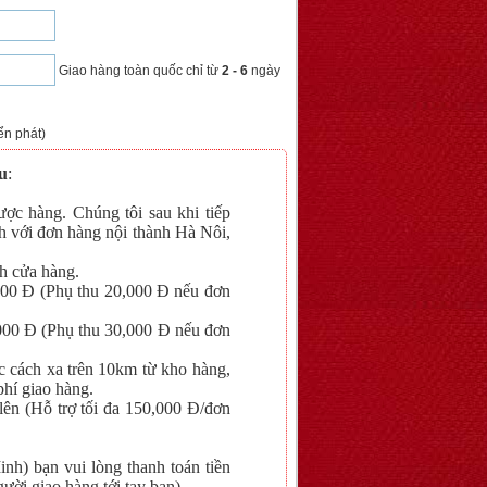
Giao hàng toàn quốc chỉ từ
2 - 6
ngày
ển phát)
u
:
ợc hàng. Chúng tôi sau khi tiếp
h với đơn hàng nội thành Hà Nôi,
h cửa hàng.
,000 Đ (Phụ thu 20,000 Đ nếu đơn
,000 Đ (Phụ thu 30,000 Đ nếu đơn
c cách xa trên 10km từ kho hàng,
phí giao hàng.
 lên (Hỗ trợ tối đa 150,000 Đ/đơn
nh) bạn vui lòng thanh toán tiền
ười giao hàng tới tay bạn).