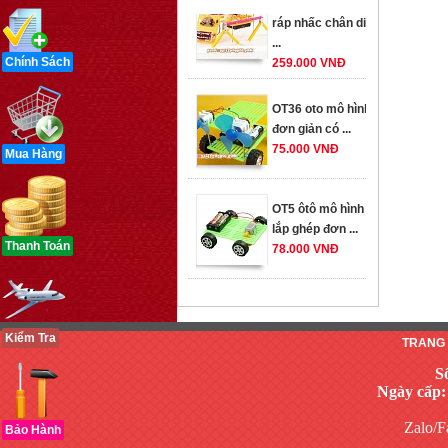
ráp nhấc chân di
...
259.000 VNĐ
Chính Sách
OT36 oto mô hình
đơn giản có ...
75.000 VNĐ
Mua Hàng
OT5 ôtô mô hình
lắp ghép đơn ...
78.000 VNĐ
Thanh Toán
OT33 oto lắp ráp
đơn giản cho ...
352.000 VNĐ
Kiểm Tra
TRANG
S
Ngày cấp:
OT35 robot lắp
Zalo/F
ráp nhấc chân di
Bảo Hành