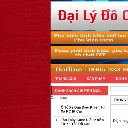
TRANG CHỦ
SẢN PHẨM
ĐƠN H
DANH SÁCH CHUYÊN MỤC
Danh mục
THÔNG 
Ô Tô Xe Đua Điều Khiển Từ
Xa RC IR Car
Tàu Thủy Cano Điều Khiển
Điện thoạ
Từ Xa Tốc Độ Cao