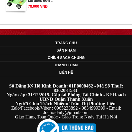
78.000 VNĐ
OT33 oto lắp ráp
đơn giản cho ...
352.000 VNĐ
TRANG CHỦ
SẢN PHẨM
OT35 robot lắp
CHÍNH SÁCH CHUNG
ráp nhấc chân di
THANH TOÁN
...
LIÊN HỆ
259.000 VNĐ
Số Đăng Ký Hộ Kinh Doanh: 01F8008462 - Mã Số Thuế:
OT36 oto mô hình
8362081533
Ngày cấp: 31/12/2015. Cấp tại Phòng Tài Chính - Kế Hoạch
đơn giản có ...
UBND Quận Thanh Xuân
75.000 VNĐ
Người Chịu Trách Nhiệm: Trần Thị Phương Liên
Zalo/Facebook/Viber : 0965233892 - 0834999399 - Email:
dochoidaily@gmail.com
Giao Hàng Toàn Quốc - Giao Trong Ngày Tại Hà Nội
OT5 ôtô mô hình
lắp ghép đơn ...
78.000 VNĐ