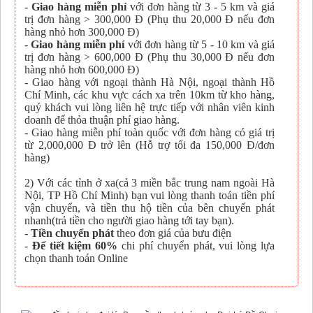
-
Giao hàng miễn phí
với đơn hàng từ 3 - 5 km và giá
trị đơn hàng > 300,000 Đ (Phụ thu 20,000 Đ nếu đơn
hàng nhỏ hơn 300,000 Đ)
-
Giao hàng miễn phí
với đơn hàng từ 5 - 10 km và giá
trị đơn hàng > 600,000 Đ (Phụ thu 30,000 Đ nếu đơn
hàng nhỏ hơn 600,000 Đ)
- Giao hàng với ngoại thành Hà Nội, ngoại thành Hồ
Chí Minh, các khu vực cách xa trên 10km từ kho hàng,
quý khách vui lòng liên hệ trực tiếp với nhân viên kinh
doanh để thỏa thuận phí giao hàng.
- Giao hàng miễn phí toàn quốc với đơn hàng có giá trị
từ 2,000,000 Đ trở lên (Hỗ trợ tối đa 150,000 Đ/đơn
hàng)
2) Với các tỉnh ở xa(cả 3 miền bắc trung nam ngoài Hà
Nội, TP Hồ Chí Minh) bạn vui lòng thanh toán tiền phí
vận chuyển, và tiền thu hộ tiền của bên chuyển phát
nhanh(trả tiền cho người giao hàng tới tay bạn).
-
Tiền chuyển phát
theo đơn giá của bưu điện
-
Để tiết kiệm 60%
chi phí chuyển phát, vui lòng lựa
chọn thanh toán Online