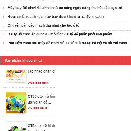
Máy bay Đồ chơi điều khiển từ xa càng ngày càng thu hút các bạn trẻ
Hướng dẫn cách sạc máy bay điều khiển từ xa đúng cách
Chuyên bán các mạch thu phát chế tạo ô tô
Đại lý đồ chơi áp dụng 03 mô hình đại lý để phân phối sản phẩm
Phụ kiện cano tàu thủy đồ chơi điều khiển từ xa tại hà nội và hồ chí minh
Sản phẩm khuyến mãi
OT35 robot lắp
ráp nhấc chân di
...
259.000 VNĐ
OT36 oto mô hình
đơn giản có ...
75.000 VNĐ
OT5 ôtô mô hình
lắp ghép đơn ...