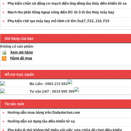
Phụ kiện chân vịt động cơ mạch điện ống đồng tàu thủy điều khiển từ xa
Mạch thu phát hồng ngoại sóng điện RC từ ô tô tàu thủy máy bay
Phụ kiện chế tạo máy bay mô hình cỡ lớn Su27, F22, J10, F15
Giỏ hàng của bạn
Không có sản phẩm
Xem giỏ hàng
Hàng đã mua
Hỗ trợ trực tuyến
Ms Liên -
0965 233 892
Tư vấn 24/7 -
0834 999 399
Tin tức mới
Hướng dẫn mua hàng trên Dailydochoi.com
Hướng dẫn sử dụng tàu điều khiển từ xa
Phụ kiên là thứ không thể thiếu với việc sửa chữa đồ chơi điều khiển