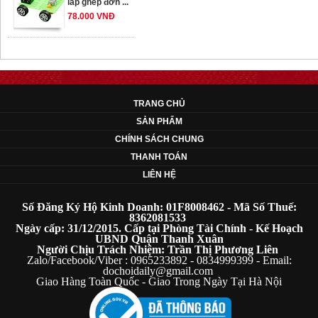
78.000 VNĐ
OT33 oto lắp ráp
đơn giản cho ...
352.000 VNĐ
TRANG CHỦ
SẢN PHẨM
OT35 robot lắp
CHÍNH SÁCH CHUNG
ráp nhấc chân di
THANH TOÁN
...
LIÊN HỆ
259.000 VNĐ
Số Đăng Ký Hộ Kinh Doanh: 01F8008462 - Mã Số Thuế:
OT36 oto mô hình
8362081533
Ngày cấp: 31/12/2015. Cấp tại Phòng Tài Chính - Kế Hoạch
đơn giản có ...
UBND Quận Thanh Xuân
75.000 VNĐ
Người Chịu Trách Nhiệm: Trần Thị Phương Liên
Zalo/Facebook/Viber : 0965233892 - 0834999399 - Email:
dochoidaily@gmail.com
Giao Hàng Toàn Quốc - Giao Trong Ngày Tại Hà Nội
OT5 ôtô mô hình
lắp ghép đơn ...
78.000 VNĐ