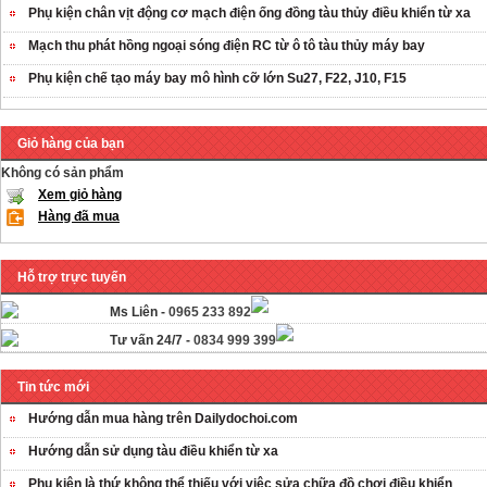
Phụ kiện chân vịt động cơ mạch điện ống đồng tàu thủy điều khiển từ xa
Mạch thu phát hồng ngoại sóng điện RC từ ô tô tàu thủy máy bay
Phụ kiện chế tạo máy bay mô hình cỡ lớn Su27, F22, J10, F15
Giỏ hàng của bạn
Không có sản phẩm
Xem giỏ hàng
Hàng đã mua
Hỗ trợ trực tuyến
Ms Liên -
0965 233 892
Tư vấn 24/7 -
0834 999 399
Tin tức mới
Hướng dẫn mua hàng trên Dailydochoi.com
Hướng dẫn sử dụng tàu điều khiển từ xa
Phụ kiên là thứ không thể thiếu với việc sửa chữa đồ chơi điều khiển