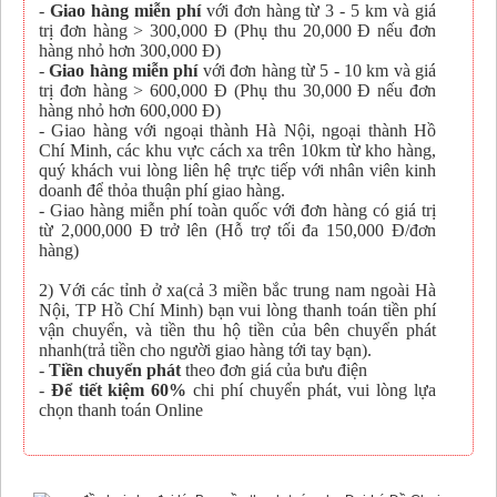
-
Giao hàng miễn phí
với đơn hàng từ 3 - 5 km và giá
trị đơn hàng > 300,000 Đ (Phụ thu 20,000 Đ nếu đơn
hàng nhỏ hơn 300,000 Đ)
-
Giao hàng miễn phí
với đơn hàng từ 5 - 10 km và giá
trị đơn hàng > 600,000 Đ (Phụ thu 30,000 Đ nếu đơn
hàng nhỏ hơn 600,000 Đ)
- Giao hàng với ngoại thành Hà Nội, ngoại thành Hồ
Chí Minh, các khu vực cách xa trên 10km từ kho hàng,
quý khách vui lòng liên hệ trực tiếp với nhân viên kinh
doanh để thỏa thuận phí giao hàng.
- Giao hàng miễn phí toàn quốc với đơn hàng có giá trị
từ 2,000,000 Đ trở lên (Hỗ trợ tối đa 150,000 Đ/đơn
hàng)
2) Với các tỉnh ở xa(cả 3 miền bắc trung nam ngoài Hà
Nội, TP Hồ Chí Minh) bạn vui lòng thanh toán tiền phí
vận chuyển, và tiền thu hộ tiền của bên chuyển phát
nhanh(trả tiền cho người giao hàng tới tay bạn).
-
Tiền chuyển phát
theo đơn giá của bưu điện
-
Để tiết kiệm 60%
chi phí chuyển phát, vui lòng lựa
chọn thanh toán Online