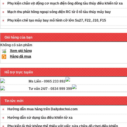
Phụ kiện chân vịt động cơ mạch điện ống đồng tàu thủy điều khiển từ xa
Mạch thu phát hồng ngoại sóng điện RC từ ô tô tàu thủy máy bay
Phụ kiện chế tạo máy bay mô hình cỡ lớn Su27, F22, J10, F15
Giỏ hàng của bạn
Không có sản phẩm
Xem giỏ hàng
Hàng đã mua
Hỗ trợ trực tuyến
Ms Liên -
0965 233 892
Tư vấn 24/7 -
0834 999 399
Tin tức mới
Hướng dẫn mua hàng trên Dailydochoi.com
Hướng dẫn sử dụng tàu điều khiển từ xa
Phụ kiên là thứ không thể thiếu với việc sửa chữa đồ chơi điều khiển