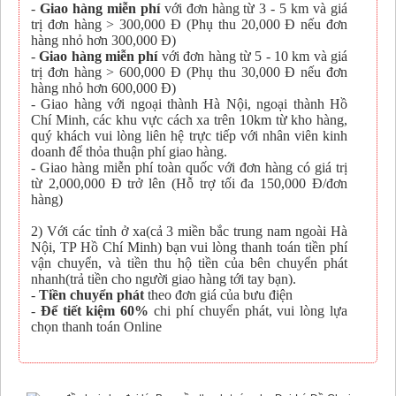
-
Giao hàng miễn phí
với đơn hàng từ 3 - 5 km và giá
trị đơn hàng > 300,000 Đ (Phụ thu 20,000 Đ nếu đơn
hàng nhỏ hơn 300,000 Đ)
-
Giao hàng miễn phí
với đơn hàng từ 5 - 10 km và giá
trị đơn hàng > 600,000 Đ (Phụ thu 30,000 Đ nếu đơn
hàng nhỏ hơn 600,000 Đ)
- Giao hàng với ngoại thành Hà Nội, ngoại thành Hồ
Chí Minh, các khu vực cách xa trên 10km từ kho hàng,
quý khách vui lòng liên hệ trực tiếp với nhân viên kinh
doanh để thỏa thuận phí giao hàng.
- Giao hàng miễn phí toàn quốc với đơn hàng có giá trị
từ 2,000,000 Đ trở lên (Hỗ trợ tối đa 150,000 Đ/đơn
hàng)
2) Với các tỉnh ở xa(cả 3 miền bắc trung nam ngoài Hà
Nội, TP Hồ Chí Minh) bạn vui lòng thanh toán tiền phí
vận chuyển, và tiền thu hộ tiền của bên chuyển phát
nhanh(trả tiền cho người giao hàng tới tay bạn).
-
Tiền chuyển phát
theo đơn giá của bưu điện
-
Để tiết kiệm 60%
chi phí chuyển phát, vui lòng lựa
chọn thanh toán Online