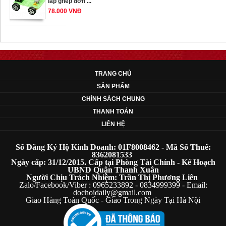
78.000 VNĐ
OT33 oto lắp ráp
đơn giản cho ...
352.000 VNĐ
TRANG CHỦ
SẢN PHẨM
OT35 robot lắp
CHÍNH SÁCH CHUNG
ráp nhấc chân di
THANH TOÁN
...
LIÊN HỆ
259.000 VNĐ
Số Đăng Ký Hộ Kinh Doanh: 01F8008462 - Mã Số Thuế:
OT36 oto mô hình
8362081533
Ngày cấp: 31/12/2015. Cấp tại Phòng Tài Chính - Kế Hoạch
đơn giản có ...
UBND Quận Thanh Xuân
75.000 VNĐ
Người Chịu Trách Nhiệm: Trần Thị Phương Liên
Zalo/Facebook/Viber : 0965233892 - 0834999399 - Email:
dochoidaily@gmail.com
Giao Hàng Toàn Quốc - Giao Trong Ngày Tại Hà Nội
OT5 ôtô mô hình
lắp ghép đơn ...
78.000 VNĐ