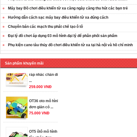
Máy bay Đồ chơi điều khiển từ xa càng ngày càng thu hút các bạn trẻ
Hướng dẫn cách sạc máy bay điều khiển từ xa đúng cách
Chuyên bán các mạch thu phát chế tạo ô tô
Đại lý đồ chơi áp dụng 03 mô hình đại lý để phân phối sản phẩm
Phụ kiện cano tàu thủy đồ chơi điều khiển từ xa tại hà nội và hồ chí minh
Sản phẩm khuyến mãi
OT35 robot lắp
ráp nhấc chân di
...
259.000 VNĐ
OT36 oto mô hình
đơn giản có ...
75.000 VNĐ
OT5 ôtô mô hình
lắp ghép đơn ...