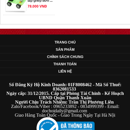
78.000 VNĐ
OT33 oto lắp ráp
đơn giản cho ...
352.000 VNĐ
TRANG CHỦ
SẢN PHẨM
OT35 robot lắp
CHÍNH SÁCH CHUNG
ráp nhấc chân di
THANH TOÁN
...
LIÊN HỆ
259.000 VNĐ
Số Đăng Ký Hộ Kinh Doanh: 01F8008462 - Mã Số Thuế:
OT36 oto mô hình
8362081533
Ngày cấp: 31/12/2015. Cấp tại Phòng Tài Chính - Kế Hoạch
đơn giản có ...
UBND Quận Thanh Xuân
75.000 VNĐ
Người Chịu Trách Nhiệm: Trần Thị Phương Liên
Zalo/Facebook/Viber : 0965233892 - 0834999399 - Email:
dochoidaily@gmail.com
Giao Hàng Toàn Quốc - Giao Trong Ngày Tại Hà Nội
OT5 ôtô mô hình
lắp ghép đơn ...
78.000 VNĐ