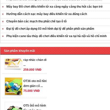
Máy bay Đồ chơi điều khiển từ xa càng ngày càng thu hút các bạn trẻ
Hướng dẫn cách sạc máy bay điều khiển từ xa đúng cách
Chuyên bán các mạch thu phát chế tạo ô tô
Đại lý đồ chơi áp dụng 03 mô hình đại lý để phân phối sản phẩm
Phụ kiện cano tàu thủy đồ chơi điều khiển từ xa tại hà nội và hồ chí minh
Sản phẩm khuyến mãi
OT35 robot lắp
ráp nhấc chân di
...
259.000 VNĐ
OT36 oto mô hình
đơn giản có ...
75.000 VNĐ
OT5 ôtô mô hình
lắp ghép đơn ...