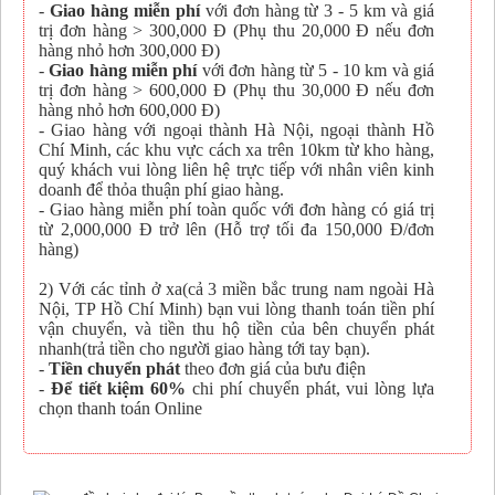
-
Giao hàng miễn phí
với đơn hàng từ 3 - 5 km và giá
trị đơn hàng > 300,000 Đ (Phụ thu 20,000 Đ nếu đơn
hàng nhỏ hơn 300,000 Đ)
-
Giao hàng miễn phí
với đơn hàng từ 5 - 10 km và giá
trị đơn hàng > 600,000 Đ (Phụ thu 30,000 Đ nếu đơn
hàng nhỏ hơn 600,000 Đ)
- Giao hàng với ngoại thành Hà Nội, ngoại thành Hồ
Chí Minh, các khu vực cách xa trên 10km từ kho hàng,
quý khách vui lòng liên hệ trực tiếp với nhân viên kinh
doanh để thỏa thuận phí giao hàng.
- Giao hàng miễn phí toàn quốc với đơn hàng có giá trị
từ 2,000,000 Đ trở lên (Hỗ trợ tối đa 150,000 Đ/đơn
hàng)
2) Với các tỉnh ở xa(cả 3 miền bắc trung nam ngoài Hà
Nội, TP Hồ Chí Minh) bạn vui lòng thanh toán tiền phí
vận chuyển, và tiền thu hộ tiền của bên chuyển phát
nhanh(trả tiền cho người giao hàng tới tay bạn).
-
Tiền chuyển phát
theo đơn giá của bưu điện
-
Để tiết kiệm 60%
chi phí chuyển phát, vui lòng lựa
chọn thanh toán Online