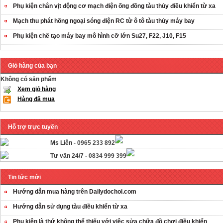
Phụ kiện chân vịt động cơ mạch điện ống đồng tàu thủy điều khiển từ xa
Mạch thu phát hồng ngoại sóng điện RC từ ô tô tàu thủy máy bay
Phụ kiện chế tạo máy bay mô hình cỡ lớn Su27, F22, J10, F15
Giỏ hàng của bạn
Không có sản phẩm
Xem giỏ hàng
Hàng đã mua
Hỗ trợ trực tuyến
Ms Liên -
0965 233 892
Tư vấn 24/7 -
0834 999 399
Tin tức mới
Hướng dẫn mua hàng trên Dailydochoi.com
Hướng dẫn sử dụng tàu điều khiển từ xa
Phụ kiên là thứ không thể thiếu với việc sửa chữa đồ chơi điều khiển