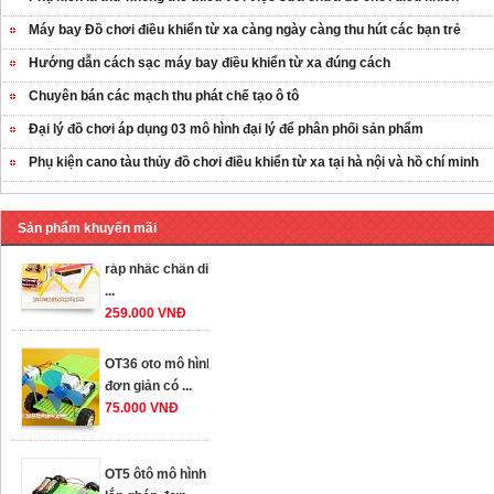
Máy bay Đồ chơi điều khiển từ xa càng ngày càng thu hút các bạn trẻ
Hướng dẫn cách sạc máy bay điều khiển từ xa đúng cách
Chuyên bán các mạch thu phát chế tạo ô tô
Đại lý đồ chơi áp dụng 03 mô hình đại lý để phân phối sản phẩm
Phụ kiện cano tàu thủy đồ chơi điều khiển từ xa tại hà nội và hồ chí minh
Sản phẩm khuyến mãi
OT35 robot lắp
ráp nhấc chân di
...
259.000 VNĐ
OT36 oto mô hình
đơn giản có ...
75.000 VNĐ
OT5 ôtô mô hình
lắp ghép đơn ...