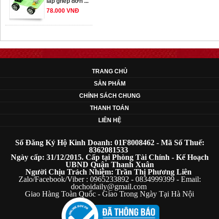
78.000 VNĐ
OT33 oto lắp ráp
đơn giản cho ...
352.000 VNĐ
TRANG CHỦ
SẢN PHẨM
OT35 robot lắp
CHÍNH SÁCH CHUNG
ráp nhấc chân di
THANH TOÁN
...
LIÊN HỆ
259.000 VNĐ
Số Đăng Ký Hộ Kinh Doanh: 01F8008462 - Mã Số Thuế:
OT36 oto mô hình
8362081533
Ngày cấp: 31/12/2015. Cấp tại Phòng Tài Chính - Kế Hoạch
đơn giản có ...
UBND Quận Thanh Xuân
75.000 VNĐ
Người Chịu Trách Nhiệm: Trần Thị Phương Liên
Zalo/Facebook/Viber : 0965233892 - 0834999399 - Email:
dochoidaily@gmail.com
Giao Hàng Toàn Quốc - Giao Trong Ngày Tại Hà Nội
OT5 ôtô mô hình
lắp ghép đơn ...
78.000 VNĐ