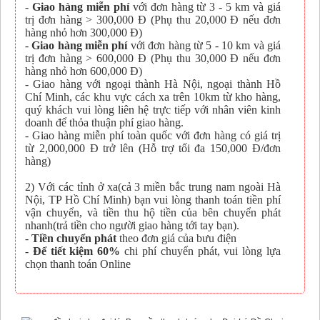
-
Giao hàng miễn phí
với đơn hàng từ 3 - 5 km và giá
trị đơn hàng > 300,000 Đ (Phụ thu 20,000 Đ nếu đơn
hàng nhỏ hơn 300,000 Đ)
-
Giao hàng miễn phí
với đơn hàng từ 5 - 10 km và giá
trị đơn hàng > 600,000 Đ (Phụ thu 30,000 Đ nếu đơn
hàng nhỏ hơn 600,000 Đ)
- Giao hàng với ngoại thành Hà Nội, ngoại thành Hồ
Chí Minh, các khu vực cách xa trên 10km từ kho hàng,
quý khách vui lòng liên hệ trực tiếp với nhân viên kinh
doanh để thỏa thuận phí giao hàng.
- Giao hàng miễn phí toàn quốc với đơn hàng có giá trị
từ 2,000,000 Đ trở lên (Hỗ trợ tối đa 150,000 Đ/đơn
hàng)
2) Với các tỉnh ở xa(cả 3 miền bắc trung nam ngoài Hà
Nội, TP Hồ Chí Minh) bạn vui lòng thanh toán tiền phí
vận chuyển, và tiền thu hộ tiền của bên chuyển phát
nhanh(trả tiền cho người giao hàng tới tay bạn).
-
Tiền chuyển phát
theo đơn giá của bưu điện
-
Để tiết kiệm 60%
chi phí chuyển phát, vui lòng lựa
chọn thanh toán Online