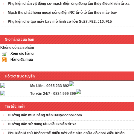
Phụ kiện chân vịt động cơ mạch điện ống đồng tàu thủy điều khiển từ xa
Mạch thu phát hồng ngoại sóng điện RC từ ô tô tàu thủy máy bay
Phụ kiện chế tạo máy bay mô hình cỡ lớn Su27, F22, J10, F15
Giỏ hàng của bạn
Không có sản phẩm
Xem giỏ hàng
Hàng đã mua
Hỗ trợ trực tuyến
Ms Liên -
0965 233 892
Tư vấn 24/7 -
0834 999 399
Tin tức mới
Hướng dẫn mua hàng trên Dailydochoi.com
Hướng dẫn sử dụng tàu điều khiển từ xa
Phụ kiên là thứ không thể thiếu với việc sửa chữa đồ chơi điều khiển