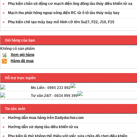
Phụ kiện chân vịt động cơ mạch điện ống đồng tàu thủy điều khiển từ xa
Mạch thu phát hồng ngoại sóng điện RC từ ô tô tàu thủy máy bay
Phụ kiện chế tạo máy bay mô hình cỡ lớn Su27, F22, J10, F15
Giỏ hàng của bạn
Không có sản phẩm
Xem giỏ hàng
Hàng đã mua
Hỗ trợ trực tuyến
Ms Liên -
0965 233 892
Tư vấn 24/7 -
0834 999 399
Tin tức mới
Hướng dẫn mua hàng trên Dailydochoi.com
Hướng dẫn sử dụng tàu điều khiển từ xa
Phụ kiên là thứ không thể thiếu với việc sửa chữa đồ chơi điều khiển