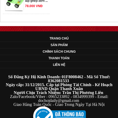
78.000 VNĐ
OT33 oto lắp ráp
đơn giản cho ...
352.000 VNĐ
TRANG CHỦ
SẢN PHẨM
CHÍNH SÁCH CHUNG
OT35 robot lắp
ráp nhấc chân di
THANH TOÁN
...
LIÊN HỆ
259.000 VNĐ
Số Đăng Ký Hộ Kinh Doanh: 01F8008462 - Mã Số Thuế:
OT36 oto mô hình
8362081533
Ngày cấp: 31/12/2015. Cấp tại Phòng Tài Chính - Kế Hoạch
đơn giản có ...
UBND Quận Thanh Xuân
75.000 VNĐ
Người Chịu Trách Nhiệm: Trần Thị Phương Liên
Zalo/Facebook/Viber : 0965233892 - 0834999399 - Email:
dochoidaily@gmail.com
Giao Hàng Toàn Quốc - Giao Trong Ngày Tại Hà Nội
OT5 ôtô mô hình
lắp ghép đơn ...
78.000 VNĐ