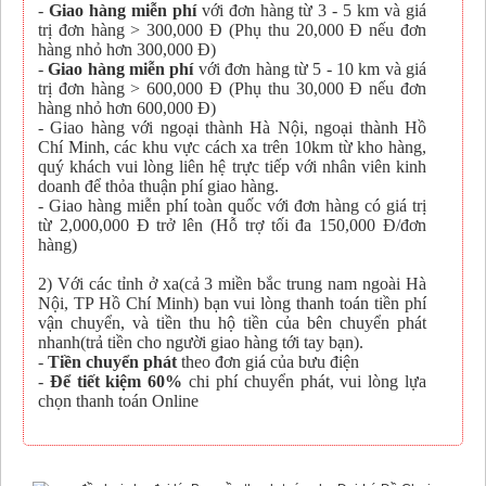
-
Giao hàng miễn phí
với đơn hàng từ 3 - 5 km và giá
trị đơn hàng > 300,000 Đ (Phụ thu 20,000 Đ nếu đơn
hàng nhỏ hơn 300,000 Đ)
-
Giao hàng miễn phí
với đơn hàng từ 5 - 10 km và giá
trị đơn hàng > 600,000 Đ (Phụ thu 30,000 Đ nếu đơn
hàng nhỏ hơn 600,000 Đ)
- Giao hàng với ngoại thành Hà Nội, ngoại thành Hồ
Chí Minh, các khu vực cách xa trên 10km từ kho hàng,
quý khách vui lòng liên hệ trực tiếp với nhân viên kinh
doanh để thỏa thuận phí giao hàng.
- Giao hàng miễn phí toàn quốc với đơn hàng có giá trị
từ 2,000,000 Đ trở lên (Hỗ trợ tối đa 150,000 Đ/đơn
hàng)
2) Với các tỉnh ở xa(cả 3 miền bắc trung nam ngoài Hà
Nội, TP Hồ Chí Minh) bạn vui lòng thanh toán tiền phí
vận chuyển, và tiền thu hộ tiền của bên chuyển phát
nhanh(trả tiền cho người giao hàng tới tay bạn).
-
Tiền chuyển phát
theo đơn giá của bưu điện
-
Để tiết kiệm 60%
chi phí chuyển phát, vui lòng lựa
chọn thanh toán Online