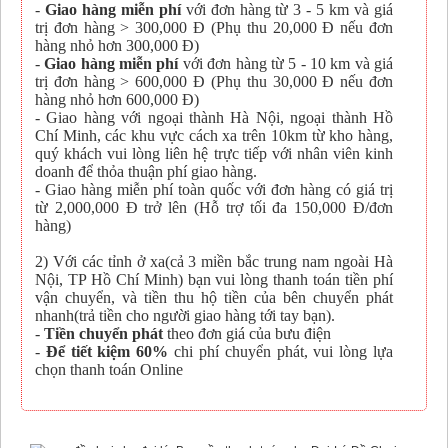
-
Giao hàng miễn phí
với đơn hàng từ 3 - 5 km và giá
trị đơn hàng > 300,000 Đ (Phụ thu 20,000 Đ nếu đơn
hàng nhỏ hơn 300,000 Đ)
-
Giao hàng miễn phí
với đơn hàng từ 5 - 10 km và giá
trị đơn hàng > 600,000 Đ (Phụ thu 30,000 Đ nếu đơn
hàng nhỏ hơn 600,000 Đ)
- Giao hàng với ngoại thành Hà Nội, ngoại thành Hồ
Chí Minh, các khu vực cách xa trên 10km từ kho hàng,
quý khách vui lòng liên hệ trực tiếp với nhân viên kinh
doanh để thỏa thuận phí giao hàng.
- Giao hàng miễn phí toàn quốc với đơn hàng có giá trị
từ 2,000,000 Đ trở lên (Hỗ trợ tối đa 150,000 Đ/đơn
hàng)
2) Với các tỉnh ở xa(cả 3 miền bắc trung nam ngoài Hà
Nội, TP Hồ Chí Minh) bạn vui lòng thanh toán tiền phí
vận chuyển, và tiền thu hộ tiền của bên chuyển phát
nhanh(trả tiền cho người giao hàng tới tay bạn).
-
Tiền chuyển phát
theo đơn giá của bưu điện
-
Để tiết kiệm 60%
chi phí chuyển phát, vui lòng lựa
chọn thanh toán Online