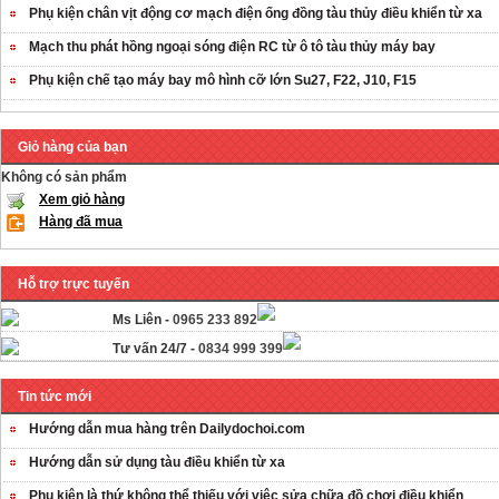
Phụ kiện chân vịt động cơ mạch điện ống đồng tàu thủy điều khiển từ xa
Mạch thu phát hồng ngoại sóng điện RC từ ô tô tàu thủy máy bay
Phụ kiện chế tạo máy bay mô hình cỡ lớn Su27, F22, J10, F15
Giỏ hàng của bạn
Không có sản phẩm
Xem giỏ hàng
Hàng đã mua
Hỗ trợ trực tuyến
Ms Liên -
0965 233 892
Tư vấn 24/7 -
0834 999 399
Tin tức mới
Hướng dẫn mua hàng trên Dailydochoi.com
Hướng dẫn sử dụng tàu điều khiển từ xa
Phụ kiên là thứ không thể thiếu với việc sửa chữa đồ chơi điều khiển