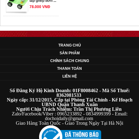
78.000 VNĐ
OT33 oto lắp ráp
đơn giản cho ...
352.000 VNĐ
TRANG CHỦ
SẢN PHẨM
OT35 robot lắp
CHÍNH SÁCH CHUNG
ráp nhấc chân di
THANH TOÁN
...
LIÊN HỆ
259.000 VNĐ
Số Đăng Ký Hộ Kinh Doanh: 01F8008462 - Mã Số Thuế:
OT36 oto mô hình
8362081533
Ngày cấp: 31/12/2015. Cấp tại Phòng Tài Chính - Kế Hoạch
đơn giản có ...
UBND Quận Thanh Xuân
75.000 VNĐ
Người Chịu Trách Nhiệm: Trần Thị Phương Liên
Zalo/Facebook/Viber : 0965233892 - 0834999399 - Email:
dochoidaily@gmail.com
Giao Hàng Toàn Quốc - Giao Trong Ngày Tại Hà Nội
OT5 ôtô mô hình
lắp ghép đơn ...
78.000 VNĐ