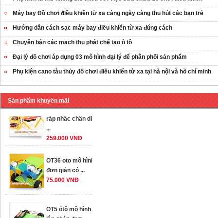
Máy bay Đồ chơi điều khiển từ xa càng ngày càng thu hút các bạn trẻ
Hướng dẫn cách sạc máy bay điều khiển từ xa đúng cách
Chuyên bán các mạch thu phát chế tạo ô tô
Đại lý đồ chơi áp dụng 03 mô hình đại lý để phân phối sản phẩm
Phụ kiện cano tàu thủy đồ chơi điều khiển từ xa tại hà nội và hồ chí minh
Sản phẩm khuyến mãi
OT35 robot lắp
ráp nhấc chân di
...
259.000 VNĐ
OT36 oto mô hình
đơn giản có ...
75.000 VNĐ
OT5 ôtô mô hình
lắp ghép đơn ...