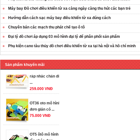
Máy bay Đồ chơi điều khiển từ xa càng ngày càng thu hút các bạn trẻ
Hướng dẫn cách sạc máy bay điều khiển từ xa đúng cách
Chuyên bán các mạch thu phát chế tạo ô tô
Đại lý đồ chơi áp dụng 03 mô hình đại lý để phân phối sản phẩm
Phụ kiện cano tàu thủy đồ chơi điều khiển từ xa tại hà nội và hồ chí minh
Sản phẩm khuyến mãi
OT35 robot lắp
ráp nhấc chân di
...
259.000 VNĐ
OT36 oto mô hình
đơn giản có ...
75.000 VNĐ
OT5 ôtô mô hình
lắp ghép đơn ...