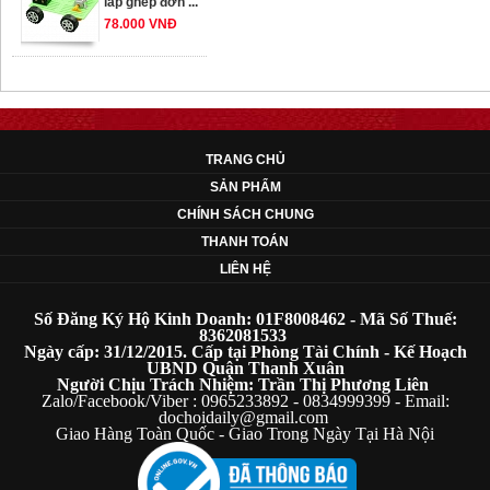
78.000 VNĐ
OT33 oto lắp ráp
đơn giản cho ...
352.000 VNĐ
TRANG CHỦ
SẢN PHẨM
CHÍNH SÁCH CHUNG
OT35 robot lắp
ráp nhấc chân di
THANH TOÁN
...
LIÊN HỆ
259.000 VNĐ
Số Đăng Ký Hộ Kinh Doanh: 01F8008462 - Mã Số Thuế:
OT36 oto mô hình
8362081533
Ngày cấp: 31/12/2015. Cấp tại Phòng Tài Chính - Kế Hoạch
đơn giản có ...
UBND Quận Thanh Xuân
75.000 VNĐ
Người Chịu Trách Nhiệm: Trần Thị Phương Liên
Zalo/Facebook/Viber : 0965233892 - 0834999399 - Email:
dochoidaily@gmail.com
Giao Hàng Toàn Quốc - Giao Trong Ngày Tại Hà Nội
OT5 ôtô mô hình
lắp ghép đơn ...
78.000 VNĐ