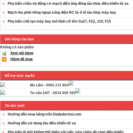
Phụ kiện chân vịt động cơ mạch điện ống đồng tàu thủy điều khiển từ xa
Mạch thu phát hồng ngoại sóng điện RC từ ô tô tàu thủy máy bay
Phụ kiện chế tạo máy bay mô hình cỡ lớn Su27, F22, J10, F15
Giỏ hàng của bạn
Không có sản phẩm
Xem giỏ hàng
Hàng đã mua
Hỗ trợ trực tuyến
Ms Liên -
0965 233 892
Tư vấn 24/7 -
0834 999 399
Tin tức mới
Hướng dẫn mua hàng trên Dailydochoi.com
Hướng dẫn sử dụng tàu điều khiển từ xa
Phụ kiên là thứ không thể thiếu với việc sửa chữa đồ chơi điều khiển