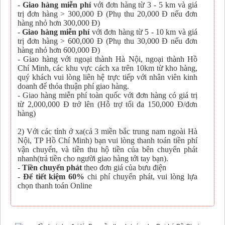
-
Giao hàng miễn phí
với đơn hàng từ 3 - 5 km và giá
trị đơn hàng > 300,000 Đ (Phụ thu 20,000 Đ nếu đơn
hàng nhỏ hơn 300,000 Đ)
-
Giao hàng miễn phí
với đơn hàng từ 5 - 10 km và giá
trị đơn hàng > 600,000 Đ (Phụ thu 30,000 Đ nếu đơn
hàng nhỏ hơn 600,000 Đ)
- Giao hàng với ngoại thành Hà Nội, ngoại thành Hồ
Chí Minh, các khu vực cách xa trên 10km từ kho hàng,
quý khách vui lòng liên hệ trực tiếp với nhân viên kinh
doanh để thỏa thuận phí giao hàng.
- Giao hàng miễn phí toàn quốc với đơn hàng có giá trị
từ 2,000,000 Đ trở lên (Hỗ trợ tối đa 150,000 Đ/đơn
hàng)
2) Với các tỉnh ở xa(cả 3 miền bắc trung nam ngoài Hà
Nội, TP Hồ Chí Minh) bạn vui lòng thanh toán tiền phí
vận chuyển, và tiền thu hộ tiền của bên chuyển phát
nhanh(trả tiền cho người giao hàng tới tay bạn).
-
Tiền chuyển phát
theo đơn giá của bưu điện
-
Để tiết kiệm 60%
chi phí chuyển phát, vui lòng lựa
chọn thanh toán Online