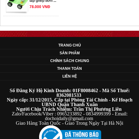
78.000 VNĐ
OT33 oto lắp ráp
đơn giản cho ...
352.000 VNĐ
TRANG CHỦ
SẢN PHẨM
OT35 robot lắp
CHÍNH SÁCH CHUNG
ráp nhấc chân di
THANH TOÁN
...
LIÊN HỆ
259.000 VNĐ
Số Đăng Ký Hộ Kinh Doanh: 01F8008462 - Mã Số Thuế:
OT36 oto mô hình
8362081533
Ngày cấp: 31/12/2015. Cấp tại Phòng Tài Chính - Kế Hoạch
đơn giản có ...
UBND Quận Thanh Xuân
75.000 VNĐ
Người Chịu Trách Nhiệm: Trần Thị Phương Liên
Zalo/Facebook/Viber : 0965233892 - 0834999399 - Email:
dochoidaily@gmail.com
Giao Hàng Toàn Quốc - Giao Trong Ngày Tại Hà Nội
OT5 ôtô mô hình
lắp ghép đơn ...
78.000 VNĐ