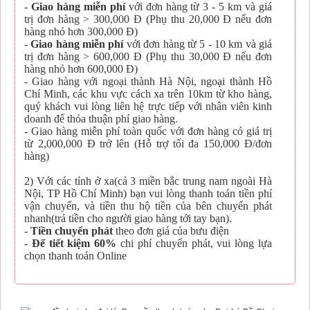
-
Giao hàng miễn phí
với đơn hàng từ 3 - 5 km và giá
trị đơn hàng > 300,000 Đ (Phụ thu 20,000 Đ nếu đơn
hàng nhỏ hơn 300,000 Đ)
-
Giao hàng miễn phí
với đơn hàng từ 5 - 10 km và giá
trị đơn hàng > 600,000 Đ (Phụ thu 30,000 Đ nếu đơn
hàng nhỏ hơn 600,000 Đ)
- Giao hàng với ngoại thành Hà Nội, ngoại thành Hồ
Chí Minh, các khu vực cách xa trên 10km từ kho hàng,
quý khách vui lòng liên hệ trực tiếp với nhân viên kinh
doanh để thỏa thuận phí giao hàng.
- Giao hàng miễn phí toàn quốc với đơn hàng có giá trị
từ 2,000,000 Đ trở lên (Hỗ trợ tối đa 150,000 Đ/đơn
hàng)
2) Với các tỉnh ở xa(cả 3 miền bắc trung nam ngoài Hà
Nội, TP Hồ Chí Minh) bạn vui lòng thanh toán tiền phí
vận chuyển, và tiền thu hộ tiền của bên chuyển phát
nhanh(trả tiền cho người giao hàng tới tay bạn).
-
Tiền chuyển phát
theo đơn giá của bưu điện
-
Để tiết kiệm 60%
chi phí chuyển phát, vui lòng lựa
chọn thanh toán Online