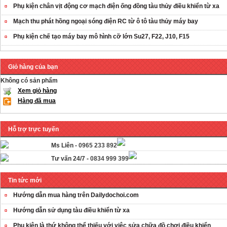
Phụ kiện chân vịt động cơ mạch điện ống đồng tàu thủy điều khiển từ xa
Mạch thu phát hồng ngoại sóng điện RC từ ô tô tàu thủy máy bay
Phụ kiện chế tạo máy bay mô hình cỡ lớn Su27, F22, J10, F15
Giỏ hàng của bạn
Không có sản phẩm
Xem giỏ hàng
Hàng đã mua
Hỗ trợ trực tuyến
Ms Liên -
0965 233 892
Tư vấn 24/7 -
0834 999 399
Tin tức mới
Hướng dẫn mua hàng trên Dailydochoi.com
Hướng dẫn sử dụng tàu điều khiển từ xa
Phụ kiên là thứ không thể thiếu với việc sửa chữa đồ chơi điều khiển