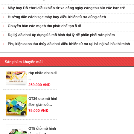
Máy bay Đồ chơi điều khiển từ xa càng ngày càng thu hút các bạn trẻ
Hướng dẫn cách sạc máy bay điều khiển từ xa đúng cách
Chuyên bán các mạch thu phát chế tạo ô tô
Đại lý đồ chơi áp dụng 03 mô hình đại lý để phân phối sản phẩm
Phụ kiện cano tàu thủy đồ chơi điều khiển từ xa tại hà nội và hồ chí minh
Sản phẩm khuyến mãi
OT35 robot lắp
ráp nhấc chân di
...
259.000 VNĐ
OT36 oto mô hình
đơn giản có ...
75.000 VNĐ
OT5 ôtô mô hình
lắp ghép đơn ...