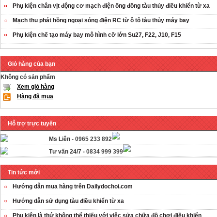
Phụ kiện chân vịt động cơ mạch điện ống đồng tàu thủy điều khiển từ xa
Mạch thu phát hồng ngoại sóng điện RC từ ô tô tàu thủy máy bay
Phụ kiện chế tạo máy bay mô hình cỡ lớn Su27, F22, J10, F15
Giỏ hàng của bạn
Không có sản phẩm
Xem giỏ hàng
Hàng đã mua
Hỗ trợ trực tuyến
Ms Liên -
0965 233 892
Tư vấn 24/7 -
0834 999 399
Tin tức mới
Hướng dẫn mua hàng trên Dailydochoi.com
Hướng dẫn sử dụng tàu điều khiển từ xa
Phụ kiên là thứ không thể thiếu với việc sửa chữa đồ chơi điều khiển