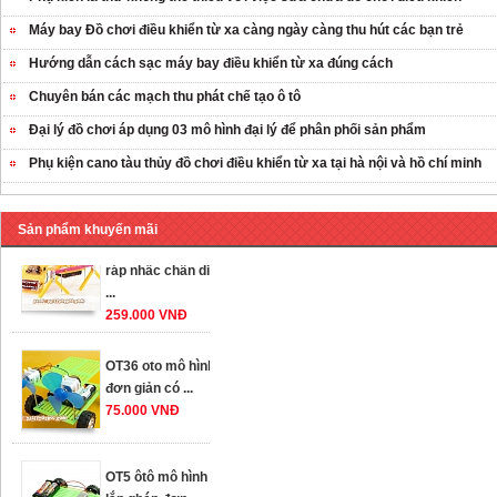
Máy bay Đồ chơi điều khiển từ xa càng ngày càng thu hút các bạn trẻ
Hướng dẫn cách sạc máy bay điều khiển từ xa đúng cách
Chuyên bán các mạch thu phát chế tạo ô tô
Đại lý đồ chơi áp dụng 03 mô hình đại lý để phân phối sản phẩm
Phụ kiện cano tàu thủy đồ chơi điều khiển từ xa tại hà nội và hồ chí minh
Sản phẩm khuyến mãi
OT35 robot lắp
ráp nhấc chân di
...
259.000 VNĐ
OT36 oto mô hình
đơn giản có ...
75.000 VNĐ
OT5 ôtô mô hình
lắp ghép đơn ...