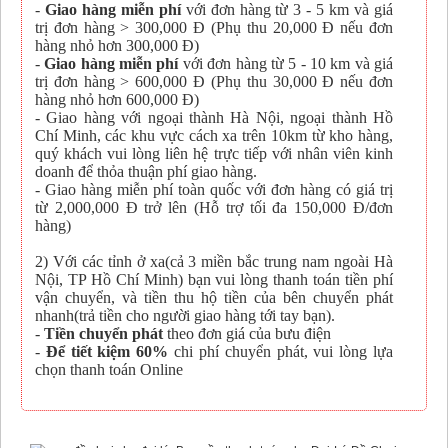
-
Giao hàng miễn phí
với đơn hàng từ 3 - 5 km và giá
trị đơn hàng > 300,000 Đ (Phụ thu 20,000 Đ nếu đơn
hàng nhỏ hơn 300,000 Đ)
-
Giao hàng miễn phí
với đơn hàng từ 5 - 10 km và giá
trị đơn hàng > 600,000 Đ (Phụ thu 30,000 Đ nếu đơn
hàng nhỏ hơn 600,000 Đ)
- Giao hàng với ngoại thành Hà Nội, ngoại thành Hồ
Chí Minh, các khu vực cách xa trên 10km từ kho hàng,
quý khách vui lòng liên hệ trực tiếp với nhân viên kinh
doanh để thỏa thuận phí giao hàng.
- Giao hàng miễn phí toàn quốc với đơn hàng có giá trị
từ 2,000,000 Đ trở lên (Hỗ trợ tối đa 150,000 Đ/đơn
hàng)
2) Với các tỉnh ở xa(cả 3 miền bắc trung nam ngoài Hà
Nội, TP Hồ Chí Minh) bạn vui lòng thanh toán tiền phí
vận chuyển, và tiền thu hộ tiền của bên chuyển phát
nhanh(trả tiền cho người giao hàng tới tay bạn).
-
Tiền chuyển phát
theo đơn giá của bưu điện
-
Để tiết kiệm 60%
chi phí chuyển phát, vui lòng lựa
chọn thanh toán Online