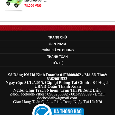
78.000 VNĐ
OT33 oto lắp ráp
đơn giản cho ...
352.000 VNĐ
TRANG CHỦ
SẢN PHẨM
OT35 robot lắp
CHÍNH SÁCH CHUNG
ráp nhấc chân di
THANH TOÁN
...
LIÊN HỆ
259.000 VNĐ
Số Đăng Ký Hộ Kinh Doanh: 01F8008462 - Mã Số Thuế:
OT36 oto mô hình
8362081533
Ngày cấp: 31/12/2015. Cấp tại Phòng Tài Chính - Kế Hoạch
đơn giản có ...
UBND Quận Thanh Xuân
75.000 VNĐ
Người Chịu Trách Nhiệm: Trần Thị Phương Liên
Zalo/Facebook/Viber : 0965233892 - 0834999399 - Email:
dochoidaily@gmail.com
Giao Hàng Toàn Quốc - Giao Trong Ngày Tại Hà Nội
OT5 ôtô mô hình
lắp ghép đơn ...
78.000 VNĐ