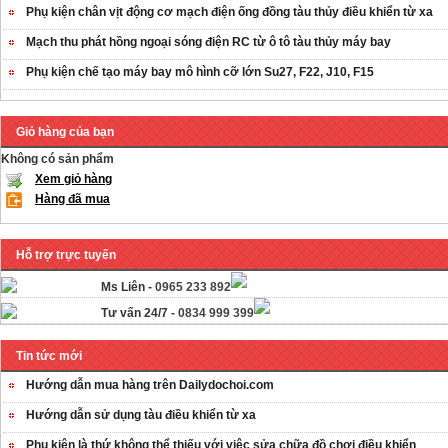
Phụ kiện chân vịt động cơ mạch điện ống đồng tàu thủy điều khiển từ xa
Mạch thu phát hồng ngoại sóng điện RC từ ô tô tàu thủy máy bay
Phụ kiện chế tạo máy bay mô hình cỡ lớn Su27, F22, J10, F15
Giỏ hàng của bạn
Không có sản phẩm
Xem giỏ hàng
Hàng đã mua
Hỗ trợ trực tuyến
Ms Liên -
0965 233 892
Tư vấn 24/7 -
0834 999 399
Tin tức mới
Hướng dẫn mua hàng trên Dailydochoi.com
Hướng dẫn sử dụng tàu điều khiển từ xa
Phụ kiên là thứ không thể thiếu với việc sửa chữa đồ chơi điều khiển