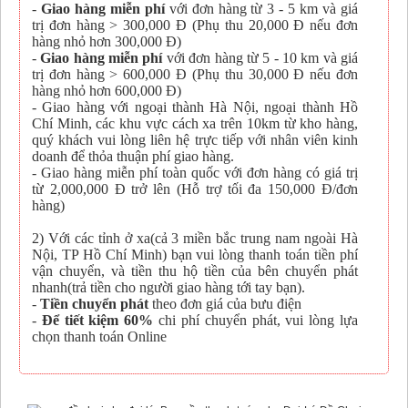
-
Giao hàng miễn phí
với đơn hàng từ 3 - 5 km và giá
trị đơn hàng > 300,000 Đ (Phụ thu 20,000 Đ nếu đơn
hàng nhỏ hơn 300,000 Đ)
-
Giao hàng miễn phí
với đơn hàng từ 5 - 10 km và giá
trị đơn hàng > 600,000 Đ (Phụ thu 30,000 Đ nếu đơn
hàng nhỏ hơn 600,000 Đ)
- Giao hàng với ngoại thành Hà Nội, ngoại thành Hồ
Chí Minh, các khu vực cách xa trên 10km từ kho hàng,
quý khách vui lòng liên hệ trực tiếp với nhân viên kinh
doanh để thỏa thuận phí giao hàng.
- Giao hàng miễn phí toàn quốc với đơn hàng có giá trị
từ 2,000,000 Đ trở lên (Hỗ trợ tối đa 150,000 Đ/đơn
hàng)
2) Với các tỉnh ở xa(cả 3 miền bắc trung nam ngoài Hà
Nội, TP Hồ Chí Minh) bạn vui lòng thanh toán tiền phí
vận chuyển, và tiền thu hộ tiền của bên chuyển phát
nhanh(trả tiền cho người giao hàng tới tay bạn).
-
Tiền chuyển phát
theo đơn giá của bưu điện
-
Để tiết kiệm 60%
chi phí chuyển phát, vui lòng lựa
chọn thanh toán Online