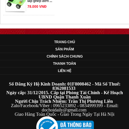
78.000 VNĐ
OT33 oto lắp ráp
đơn giản cho ...
352.000 VNĐ
TRANG CHỦ
SẢN PHẨM
OT35 robot lắp
CHÍNH SÁCH CHUNG
ráp nhấc chân di
THANH TOÁN
...
LIÊN HỆ
259.000 VNĐ
Số Đăng Ký Hộ Kinh Doanh: 01F8008462 - Mã Số Thuế:
OT36 oto mô hình
8362081533
Ngày cấp: 31/12/2015. Cấp tại Phòng Tài Chính - Kế Hoạch
đơn giản có ...
UBND Quận Thanh Xuân
75.000 VNĐ
Người Chịu Trách Nhiệm: Trần Thị Phương Liên
Zalo/Facebook/Viber : 0965233892 - 0834999399 - Email:
dochoidaily@gmail.com
Giao Hàng Toàn Quốc - Giao Trong Ngày Tại Hà Nội
OT5 ôtô mô hình
lắp ghép đơn ...
78.000 VNĐ