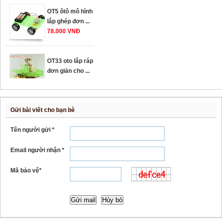
OT5 ôtô mô hình
lắp ghép đơn ...
78.000 VNĐ
OT33 oto lắp ráp
đơn giản cho ...
352.000 VNĐ
Gửi bài viết cho bạn bè
OT35 robot lắp
ráp nhấc chân di
Tên người gửi *
...
259.000 VNĐ
Email người nhận *
Mã bảo vệ*
OT36 oto mô hình
đơn giản có ...
75.000 VNĐ
OT5 ôtô mô hình