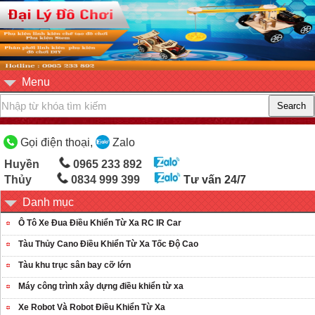
Menu
Gọi điện thoại,
Zalo
Huyền
0965 233 892
Thủy
0834 999 399
Tư vấn 24/7
Danh mục
Ô Tô Xe Đua Điều Khiển Từ Xa RC IR Car
Tàu Thủy Cano Điều Khiển Từ Xa Tốc Độ Cao
Tàu khu trục sân bay cỡ lớn
Máy công trình xây dựng điều khiển từ xa
Xe Robot Và Robot Điều Khiển Từ Xa