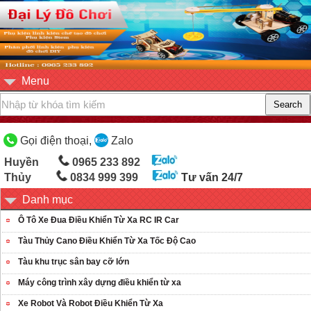
Menu
Gọi điện thoại,
Zalo
Huyền
0965 233 892
Thủy
0834 999 399
Tư vấn 24/7
Danh mục
Ô Tô Xe Đua Điều Khiển Từ Xa RC IR Car
Tàu Thủy Cano Điều Khiển Từ Xa Tốc Độ Cao
Tàu khu trục sân bay cỡ lớn
Máy công trình xây dựng điều khiển từ xa
Xe Robot Và Robot Điều Khiển Từ Xa