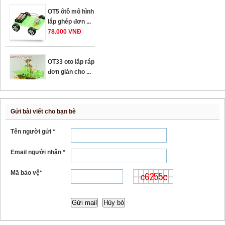
OT5 ôtô mô hình
lắp ghép đơn ...
78.000 VNĐ
OT33 oto lắp ráp
đơn giản cho ...
352.000 VNĐ
Gửi bài viết cho bạn bè
OT35 robot lắp
ráp nhấc chân di
Tên người gửi *
...
259.000 VNĐ
Email người nhận *
Mã bảo vệ*
OT36 oto mô hình
đơn giản có ...
75.000 VNĐ
OT5 ôtô mô hình