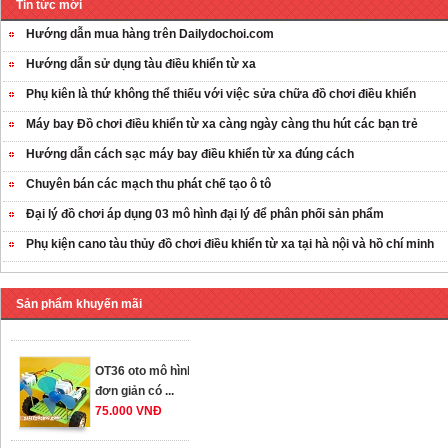
Tin tức mới
Hướng dẫn mua hàng trên Dailydochoi.com
Hướng dẫn sử dụng tàu điều khiển từ xa
Phụ kiên là thứ không thể thiếu với việc sửa chữa đồ chơi điều khiển
Máy bay Đồ chơi điều khiển từ xa càng ngày càng thu hút các bạn trẻ
Hướng dẫn cách sạc máy bay điều khiển từ xa đúng cách
Chuyên bán các mạch thu phát chế tạo ô tô
Đại lý đồ chơi áp dụng 03 mô hình đại lý để phân phối sản phẩm
Phụ kiện cano tàu thủy đồ chơi điều khiển từ xa tại hà nội và hồ chí minh
OT35 robot lắp
ráp nhấc chân di
...
Sản phẩm khuyến mãi
259.000 VNĐ
OT36 oto mô hình
đơn giản có ...
75.000 VNĐ